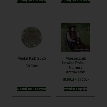
Dodaj do koszyka
Dodaj do koszyka
Medal KZD 2025
Miesięcznik
Łowiec Polski –
99,00
zł
Numery
archiwalne
18,90
zł
–
21,00
zł
Dodaj do koszyka
Wybierz opcje