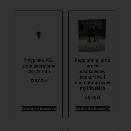
Przypinka PZŁ
Regulaminy prób
złota zakręcana
pracy
28×22 mm
posokowców,
konkursów i
139,00
zł
ocen pracy psów
myśliwskich
20,00
zł
Dodaj do koszyka
Dodaj do koszyka