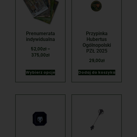
Prenumerata
Przypinka
indywidualna
Hubertus
Ogólnopolski
52,00
zł
–
PZŁ 2025
375,00
zł
29,00
zł
Wybierz opcje
Dodaj do koszyka