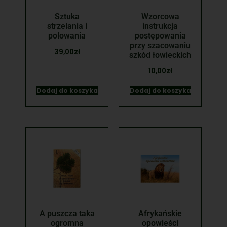
Sztuka
Wzorcowa
strzelania i
instrukcja
polowania
postępowania
przy szacowaniu
39,00
zł
szkód łowieckich
10,00
zł
Dodaj do koszyka
Dodaj do koszyka
A puszcza taka
Afrykańskie
ogromna
opowieści