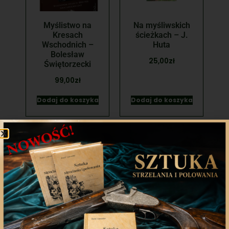
Myślistwo na
Na myśliwskich
Kresach
ścieżkach – J.
Wschodnich –
Huta
Bolesław
25,00
zł
Świętorzecki
99,00
zł
Dodaj do koszyka
Dodaj do koszyka
Odznaka Łowca
Opowiadania