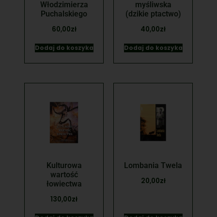
Włodzimierza
myśliwska
Puchalskiego
(dzikie ptactwo)
60,00
zł
40,00
zł
Dodaj do koszyka
Dodaj do koszyka
Kulturowa
Lombania Twela
wartość
20,00
zł
łowiectwa
130,00
zł