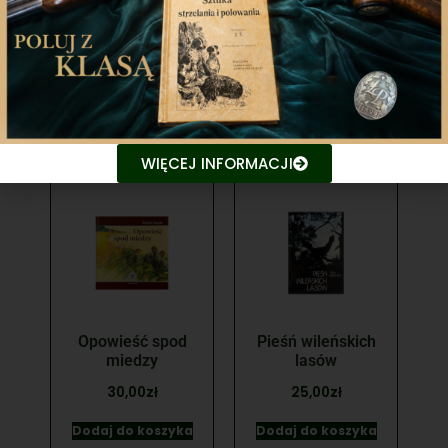
Polskiego na
myśliwskie
125-lecie
25,00
zł
49,00
zł
Dodaj do koszyka
Dodaj do koszyka
WIĘCEJ INFORMACJI
Opowieść spod
Pieśń wileńskich
miedzy
lasów
30,00
zł
25,00
zł
Dodaj do koszyka
Dodaj do koszyka