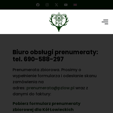
Biuro obsługi prenumeraty:
tel. 690-588-297
Prenumerata zbiorowa. Prosimy o
wypełnienie formularza i odesłanie skanu
zamówienia na
adres:
prenumerata@pzlow.pl
wraz z
danymi do faktury:
Pobierz formularz prenumeraty
zbiorowej dla Kół Łowieckich