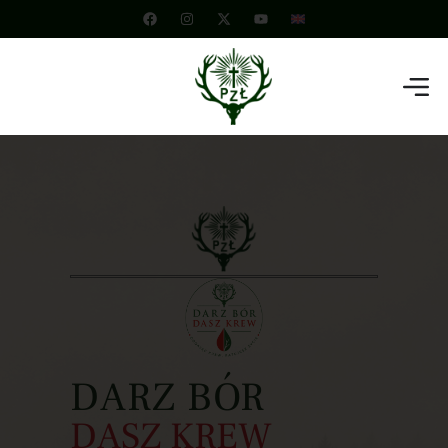
DARZ BÓR
DASZ KREW