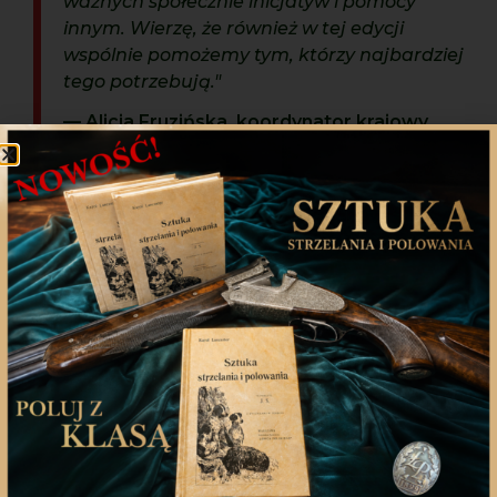
ważnych społecznie inicjatyw i pomocy
innym. Wierzę, że również w tej edycji
wspólnie pomożemy tym, którzy najbardziej
tego potrzebują."
— Alicja Fruzińska, koordynator krajowy
akcji
x3
Każda donacja
ma znaczenie
nawet tyle osób ratuje 1
donacja
Zachęcamy
wszystkich myśliwych
oraz sympatyków