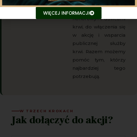
łowiectwa, którzy
mogą zostać
WIĘCEJ INFORMACJI
honorowymi dawcami
krwi, do włączenia się
w akcję i wsparcia
publicznej służby
krwi. Razem możemy
pomóc tym, którzy
najbardziej tego
potrzebują.
W TRZECH KROKACH
Jak dołączyć do akcji?