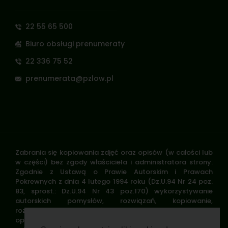
22 55 65 500
Biuro obsługi prenumeraty
22 336 75 52
prenumerata@pzlow.pl
Zabrania się kopiowania zdjęć oraz opisów (w całości lub
w części) bez zgody właściciela i administratora strony.
Zgodnie z Ustawą o Prawie Autorskim i Prawach
Pokrewnych z dnia 4 lutego 1994 roku (Dz.U.94 Nr 24 poz.
83, sprost.: Dz.U.94 Nr 43 poz.170) wykorzystywanie
autorskich pomysłów, rozwiązań, kopiowanie,
rozpowszechnianie zdjęć, fragmentów grafiki, tekstów
opisów w celach zarobkowych, bez zezwolenia autora jest