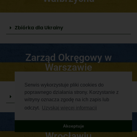
Zbiórka dla Ukrainy
Zarząd Okręgowy w
Warszawie
Serwis wykorzystuje pliki cookies do
poprawnego działania strony. Korzystanie z
Pomoc, którą niesiemy
witryny oznacza zgodę na ich zapis lub
odczyt.
Uzyskaj więcej informacji
Zarząd Okręgowy we
Akceptuje
Wrocławiu