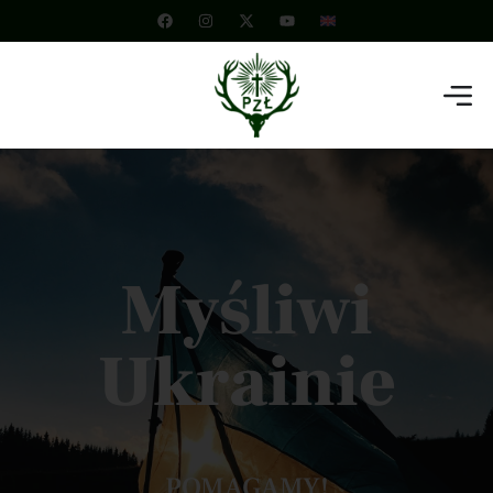
Myśliwi
Ukrainie
POMAGAMY!