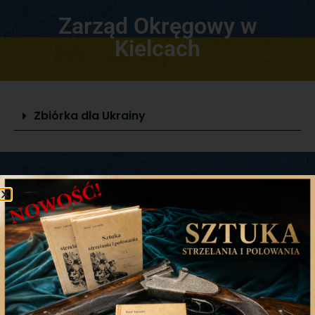
Zarząd Okręgowy w
Kielcach
Zbiórka dla Ukrainy
Zarząd Okręgowy w
Krakowie
Pomoc, którą niesiemy
Zbiórka dla Ukrainy