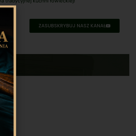
wa tradycyjnej kuchni łowieckiej!
ZASUBSKRYBUJ NASZ KANAŁ
Sezon 2
SPRAWDŹ