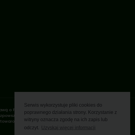
Serwis wykorzystuje pliki cookies do
stawą o Prawie Autorskim i Prawach Pokrewnych z dnia 4 lutego
poprawnego działania strony. Korzystanie z
rozpowszechnianie zdjęć, fragmentów grafiki, tekstów opisów w
witryny oznacza zgodę na ich zapis lub
 towarowe i graficzne są własnością odpowiednich firm i/lub
odczyt.
Uzyskaj więcej informacji