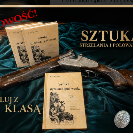
i czerpania inspiracji z bogact
Sezony