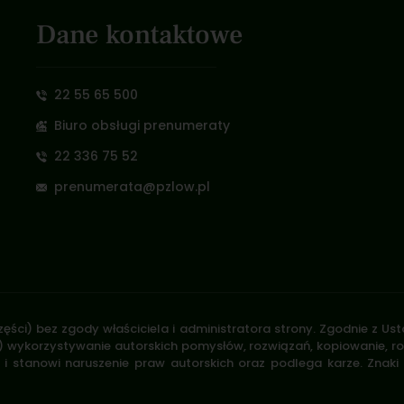
Dane kontaktowe
22 55 65 500
Biuro obsługi prenumeraty
22 336 75 52
prenumerata@pzlow.pl
zęści) bez zgody właściciela i administratora strony. Zgodnie z U
.170) wykorzystywanie autorskich pomysłów, rozwiązań, kopiowanie, 
i stanowi naruszenie praw autorskich oraz podlega karze. Znaki