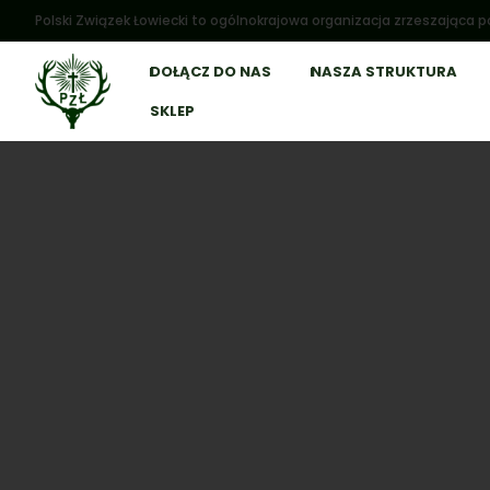
Polski Związek Łowiecki to ogólnokrajowa organizacja zrzeszająca po
DOŁĄCZ DO NAS
NASZA STRUKTURA
SKLEP