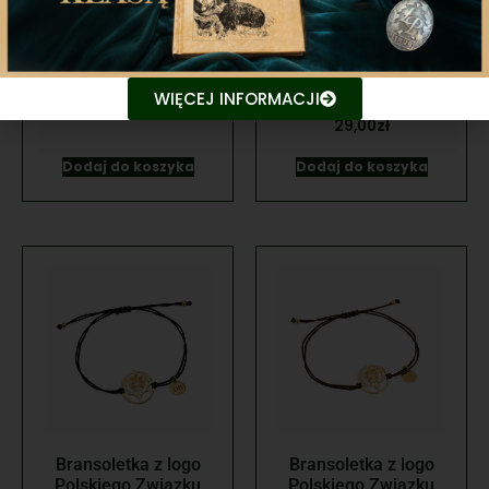
Przypinka PZŁ złota
Przypinka Hubertus
na szpilce
Ogólnopolski PZŁ
2025
WIĘCEJ INFORMACJI
149,00
zł
29,00
zł
Dodaj do koszyka
Dodaj do koszyka
Bransoletka z logo
Bransoletka z logo
Polskiego Związku
Polskiego Związku