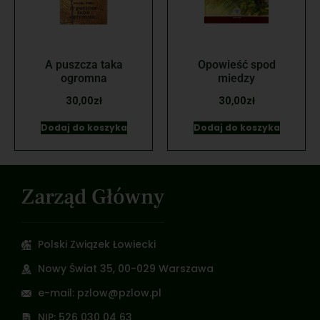
A puszcza taka
Opowieść spod
ogromna
miedzy
30,00
zł
30,00
zł
Dodaj do koszyka
Dodaj do koszyka
Zarząd Główny
Polski Związek Łowiecki
Nowy Świat 35, 00-029 Warszawa
e-mail: pzlow@pzlow.pl
NIP: 526 030 04 63