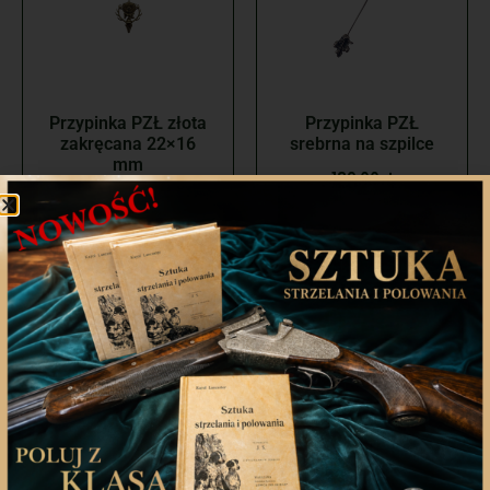
Przypinka PZŁ złota
Przypinka PZŁ
zakręcana 22×16
srebrna na szpilce
mm
139,00
zł
129,00
zł
Dodaj do koszyka
Dodaj do koszyka