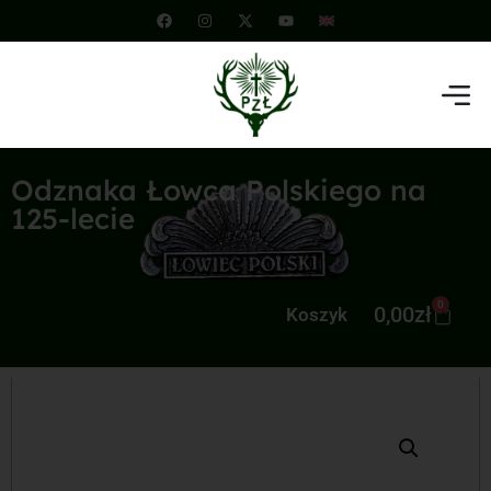
Odznaka Łowca Polskiego na
125-lecie
0
0,00
zł
Koszyk