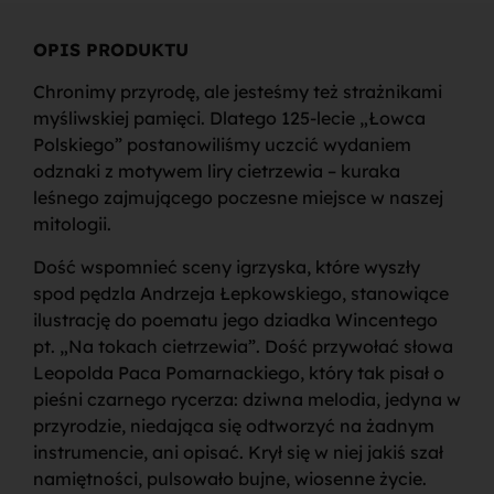
OPIS PRODUKTU
Chronimy przyrodę, ale jesteśmy też strażnikami
myśliwskiej pamięci. Dlatego 125-lecie „Łowca
Polskiego” postanowiliśmy uczcić wydaniem
odznaki z motywem liry cietrzewia – kuraka
leśnego zajmującego poczesne miejsce w naszej
mitologii.
Dość wspomnieć sceny igrzyska, które wyszły
spod pędzla Andrzeja Łepkowskiego, stanowiące
ilustrację do poematu jego dziadka Wincentego
pt. „Na tokach cietrzewia”. Dość przywołać słowa
Leopolda Paca Pomarnackiego, który tak pisał o
pieśni czarnego rycerza: dziwna melodia, jedyna w
przyrodzie, niedająca się odtworzyć na żadnym
instrumencie, ani opisać. Krył się w niej jakiś szał
namiętności, pulsowało bujne, wiosenne życie.