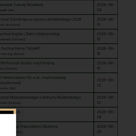
walski Turniej Strzelecki
2026-08-
08
wałki (Ełk)
char Zamknięcia sezonu strzeleckiego 2026
2026-08-
10
ole (Grudzice)
Puchar Kujaw i Ziemi Dobrzyńskiej
2026-08-
15
ocławek (Ostrowy)
I Puchar Firmy TAGART
2026-08-
15
rnobrzeg (Borów)
VIII Puchar Grodu nad Prosną
2026-08-
16
lisz (Wolica)
V Mistrzostwa PZŁ w kl. mistrzowskiej
2026-08-
dwudniowe)
22
eszów (Bór)
uchar Mazowieckiego Centrum Myśliwskiego
2026-08-
22
wałki (Giżycko)
ota Kaczka
2026-08-
28
szno (Góra)
XIV Puchar Prezydenta Olsztyna
2026-08-
29
sztyn (Gutkowo)