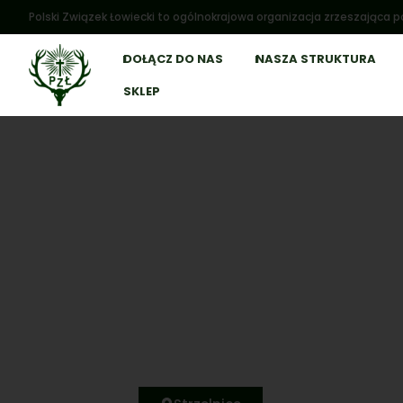
Polski Związek Łowiecki to ogólnokrajowa organizacja zrzeszająca po
DOŁĄCZ DO NAS
NASZA STRUKTURA
SKLEP