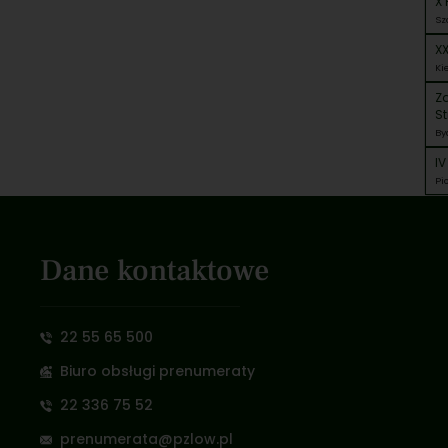
X 
Sz
XX
Ki
Z
St
By
IV
Pi
Dane kontaktowe
22 55 65 500
Biuro obsługi prenumeraty
22 336 75 52
prenumerata@pzlow.pl