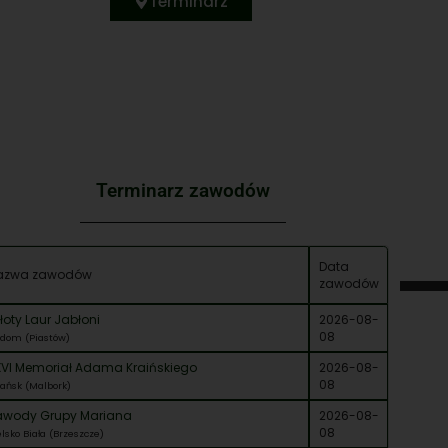
Terminarz
Terminarz zawodów
Data
azwa zawodów
zawodów
Złoty Laur Jabłoni
2026-08-
08
dom (Piastów)
XVI Memoriał Adama Kraińskiego
2026-08-
08
ańsk (Malbork)
awody Grupy Mariana
2026-08-
08
elsko Biała (Brzeszcze)