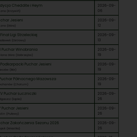
Edycja Cheddite i Heym
2026-09-
06
szno (Krzywiń)
char Jesieni
2026-09-
12
szno (Góra)
 Finał Ligi Strzeleckiej
2026-09-
13
ocławek (Ostrowy)
I Puchar Winobrania
2026-09-
19
elona Góra (Dobrzejów)
 Podkarpacki Puchar Jesieni
2026-09-
19
eszów (Bór)
 Puchar Północnego Mazowsza
2026-09-
19
echanów (Chotum)
V Puchar Łuczniczki
2026-09-
26
dgoszcz (Łącko)
 Puchar Jesieni
2026-09-
26
blin (Puławy)
uchar Zakończenia Sezonu 2026
2026-09-
26
upsk (Miastko)