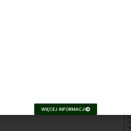
V 
Op
Tu
Ch
Pu
Sł
XX
Ka
IX
Wa
P
Bi
XX
Ch
V 
WIĘCEJ INFORMACJI
Le
Pu
za
Bi