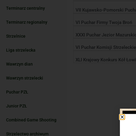
Terminarz centralny
VII Kujawsko-Pomorski Pucha
Terminarz regionalny
VI Puchar Firmy Twoja Broń
XXXI Puchar Jezior Mazurski
Strzelnice
VI Puchar Komisji Strzeleckie
Liga strzelecka
XLI Krajowy Konkurs Kół Łow
Wawrzyn dian
Wawrzyn strzelecki
Puchar PZŁ
Junior PZŁ
Combined Game Shooting
Strzelectwo archiwum