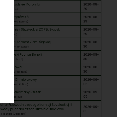
Puchar Opolskiej Karolinki
2026-08-
29
ole (Grudzice)
rniej Zarządów Kół
2026-08-
29
ełm (Kumowa Dolina)
char Komisji Strzeleckiej ZO PZŁ Słupsk
2026-08-
29
upsk (Miastko)
V Czarny Diament Ziemi Śląskiej
2026-08-
30
towice (Siemianowice)
 Warszawski Puchar Benelli
2026-08-
30
rszawa (Suchodół)
uchar KŁ Sowa
2026-08-
30
elsko Biała (Brzeszcze)
XI Turniej Chmielakowy
2026-09-
05
ełm (Kumowa Dolina)
Turniej o Miedziany Rzutek
2026-09-
05
gnica (Dobrzejów)
char Przewodniczącego Komisji Strzeleckiej III
2026-09-
wody pucharu trzech strzelnic-finałowe
05
elsko Biała (Goleszów)