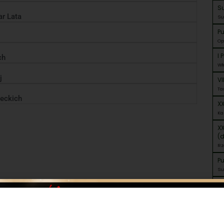
Su
r Lata
Su
Pu
Op
I 
ch
Wł
j
VI
Ta
ieckich
XX
Ka
XX
(
Rz
P
Su
Zł
Le
XX
Ol