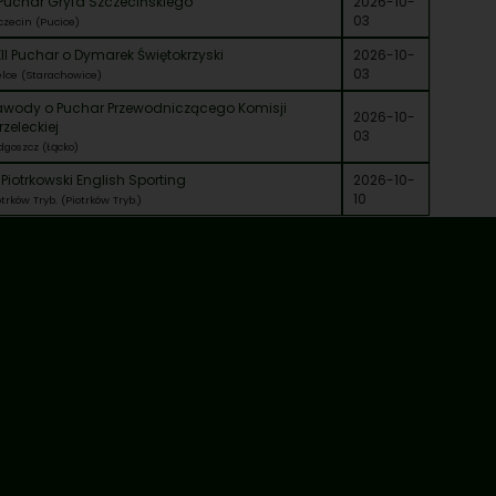
Puchar Gryfa Szczecińskiego
2026-10-
03
czecin (Pucice)
II Puchar o Dymarek Świętokrzyski
2026-10-
03
elce (Starachowice)
awody o Puchar Przewodniczącego Komisji
2026-10-
rzeleckiej
03
dgoszcz (Łącko)
 Piotrkowski English Sporting
2026-10-
10
otrków Tryb. (Piotrków Tryb.)