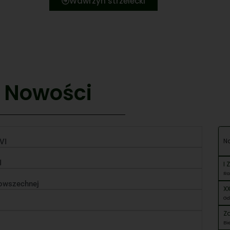
Wawrzyn strzelecki
Nowości
N
 VI
I
I 
Ra
powszechnej
X
Gd
Z
Bi