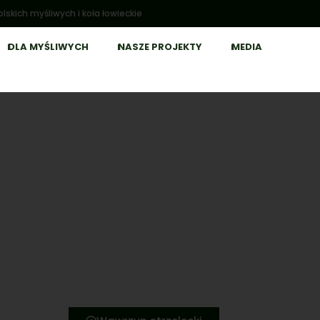
lskich myśliwych i koła łowieckie
DLA MYŚLIWYCH
NASZE PROJEKTY
MEDIA
Strzelectwo