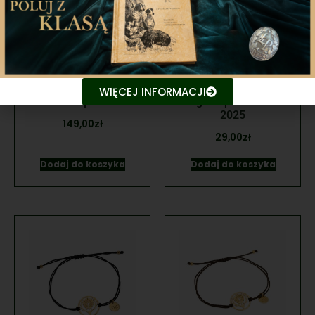
Przypinka PZŁ złota
Przypinka Hubertus
WIĘCEJ INFORMACJI
na szpilce
Ogólnopolski PZŁ
2025
149,00
zł
29,00
zł
Dodaj do koszyka
Dodaj do koszyka