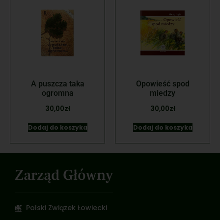
A puszcza taka
Opowieść spod
ogromna
miedzy
30,00
zł
30,00
zł
Dodaj do koszyka
Dodaj do koszyka
Zarząd Główny
Polski Związek Łowiecki