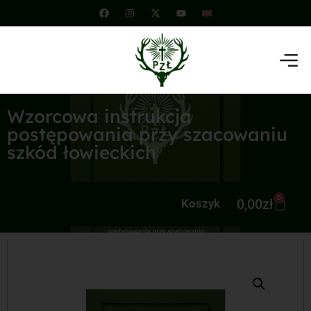
Wzorcowa instrukcja
postępowania przy szacowaniu
szkód łowieckich
0
0,00
zł
Koszyk