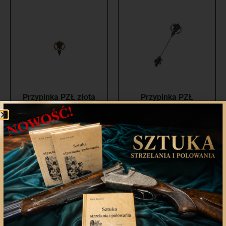
Przypinka PZŁ złota
Przypinka PZŁ
zakręcana 22×16
srebrna na szpilce
mm
139,00
zł
129,00
zł
Dodaj do koszyka
Dodaj do koszyka