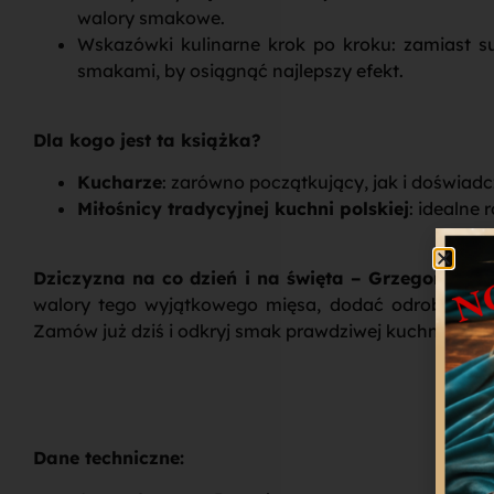
walory smakowe.
Wskazówki kulinarne krok po kroku: zamiast su
smakami, by osiągnąć najlepszy efekt.
Dla kogo jest ta książka?
Kucharze
: zarówno początkujący, jak i doświadc
Miłośnicy tradycyjnej kuchni polskiej
: idealne 
Dziczyzna na co dzień i na święta – Grzegorz Rus
walory tego wyjątkowego mięsa, dodać odrobinę el
Zamów już dziś i odkryj smak prawdziwej kuchni myśli
Dane techniczne: