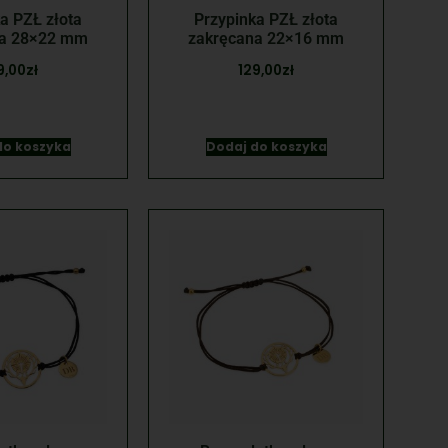
a PZŁ złota
Przypinka PZŁ złota
na 28×22 mm
zakręcana 22×16 mm
9,00
zł
129,00
zł
do koszyka
Dodaj do koszyka