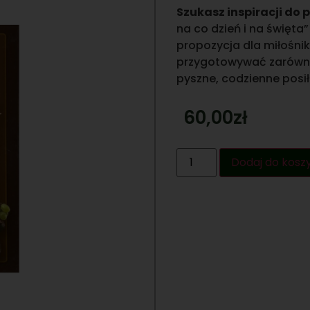
Szukasz inspiracji do
na co dzień i na święt
propozycja dla miłośn
przygotowywać zarówno 
pyszne, codzienne posił
60,00
zł
Dodaj do kosz