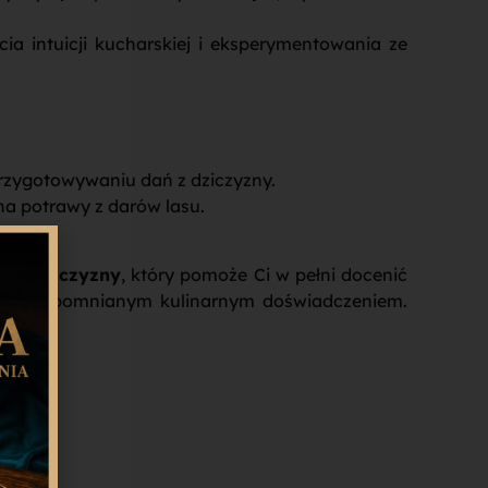
a intuicji kucharskiej i eksperymentowania ze
 przygotowywaniu dań z dziczyzny.
 na potrawy z darów lasu.
i z dziczyzny
, który pomoże Ci w pełni docenić
ta niezapomnianym kulinarnym doświadczeniem.