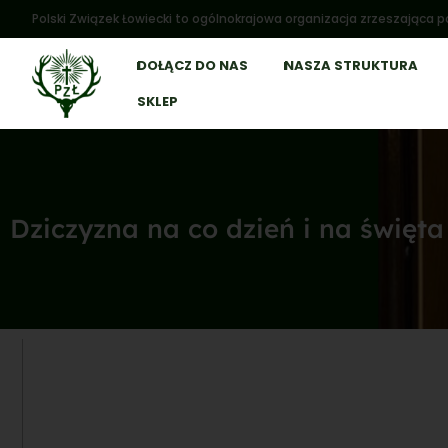
Polski Związek Łowiecki to ogólnokrajowa organizacja zrzeszająca po
DOŁĄCZ DO NAS
NASZA STRUKTURA
SKLEP
Dziczyzna na co dzień i na święta