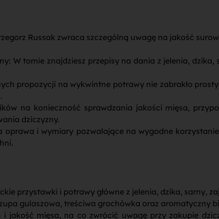
rzegorz Russak zwraca szczególną uwagę na jakość surowc
: W tomie znajdziesz przepisy na dania z jelenia, dzika, 
jnych propozycji na wykwintne potrawy nie zabrakło prost
.
ników na konieczność sprawdzania jakości mięsa, przyp
ania dziczyzny.
na oprawa i wymiary pozwalające na wygodne korzystanie
hni.
ie przystawki i potrawy główne z jelenia, dzika, sarny, z
 zupa gulaszowa, treściwa grochówka oraz aromatyczny bi
 i jakość mięsa, na co zwrócić uwagę przy zakupie dzi