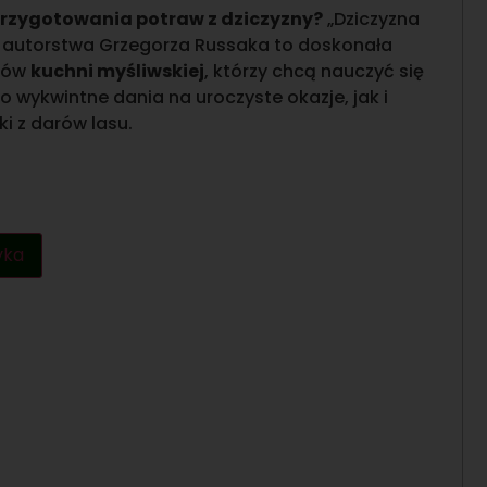
 przygotowania potraw z dziczyzny?
„Dziczyzna
a” autorstwa Grzegorza Russaka to doskonała
ików
kuchni myśliwskiej
, którzy chcą nauczyć się
wykwintne dania na uroczyste okazje, jak i
ki z darów lasu.
yka