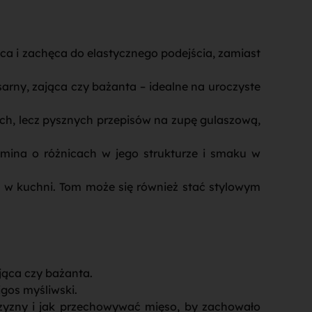
a i zachęca do elastycznego podejścia, zamiast
sarny, zająca czy bażanta – idealne na uroczyste
ych, lecz pysznych przepisów na zupę gulaszową,
omina o różnicach w jego strukturze i smaku w
 w kuchni. Tom może się również stać stylowym
ająca czy bażanta.
gos myśliwski.
czyzny i jak przechowywać mięso, by zachowało