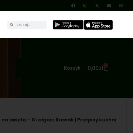
0
0,00
zł
Koszyk
i na święta – Grzegorz Russak | Przepisy kuchni