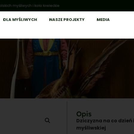
lskich myśliwych i koła łowieckie
DLA MYŚLIWYCH
NASZE PROJEKTY
MEDIA
Opis
Dziczyzna na co dzień 
myśliwskiej