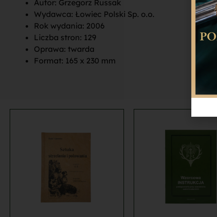
Autor: Grzegorz Russak
Wydawca: Łowiec Polski Sp. o.o.
Rok wydania: 2006
Liczba stron: 129
Oprawa: twarda
Format: 165 x 230 mm