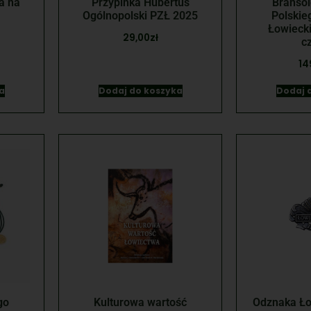
a na
Przypinka Hubertus
Bransol
Ogólnopolski PZŁ 2025
Polskie
Łowiecki
29,00
zł
c
14
a
Dodaj do koszyka
Dodaj 
go
Kulturowa wartość
Odznaka Ło