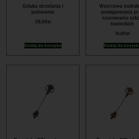
Sztuka strzelania i
Wzorcowa instruk
polowania
postępowania pr
szacowaniu szk
39,00
zł
łowieckich
10,00
zł
Dodaj do koszyka
Dodaj do koszyk