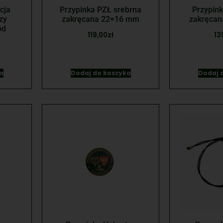
cja
Przypinka PZŁ srebrna
Przypink
zy
zakręcana 22×16 mm
zakręca
ód
119,00
zł
13
a
Dodaj do koszyka
Dodaj 