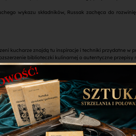
chego wykazu składników, Russak zachęca do rozwinięci
zeni kucharze znajdą tu inspiracje i techniki przydatne w
rozszerzenie biblioteczki kulinarnej o autentyczne przepisy
sak
to nie tylko zbiór przepisów – to przewodnik po
kuchn
egancji do codziennych posiłków i uczynić każde świę
wskiej!