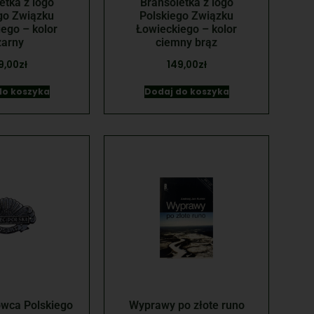
etka z logo
Bransoletka z logo
go Związku
Polskiego Związku
ego – kolor
Łowieckiego – kolor
zarny
ciemny brąz
9,00
zł
149,00
zł
do koszyka
Dodaj do koszyka
wca Polskiego
Wyprawy po złote runo