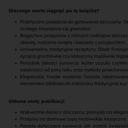
Dlaczego warto sięgnąć po tę książkę?
Praktyczne podejście do gotowania dziczyzny: G
ścisłego trzymania się gramatur.
Bogactwo przepisów z różnych rodzajów dziczyzny
obiady, rodzinne święta i biesiady z przyjaciółmi.
Uniwersalne, tradycyjne receptury: Obok finezy
sycącą grochówkę czy klasyczny myśliwski bigos
Poradnik jakości surowca: Autor uczula czytel
zależności od pory roku oraz metody przechowyw
Eleganckie, trwałe wydanie: Twarda, lakierowa
elementem biblioteczki miłośnika tradycyjnej kuc
Główne atuty publikacji
Wykwintne dania z dziczyzny: pomysły na eleganck
Przepisy na domowe zupy myśliwskie: klasyczna
Porady dotyczące surowca: jak ocenić świeżość