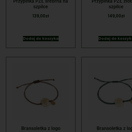
Przypinka PZŁ srebrna na
Przypinka PZŁ złot
szpilce
szpilce
139,00
zł
149,00
zł
Dodaj do koszyka
Dodaj do koszyk
Bransoletka z logo
Bransoletka z lo