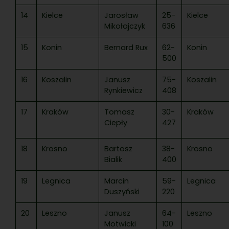
14
Kielce
Jarosław
25-
Kielce
Mikołajczyk
636
15
Konin
Bernard Rux
62-
Konin
500
16
Koszalin
Janusz
75-
Koszalin
Rynkiewicz
408
17
Kraków
Tomasz
30-
Kraków
Ciepły
427
18
Krosno
Bartosz
38-
Krosno
Bialik
400
19
Legnica
Marcin
59-
Legnica
Duszyński
220
20
Leszno
Janusz
64-
Leszno
Motwicki
100