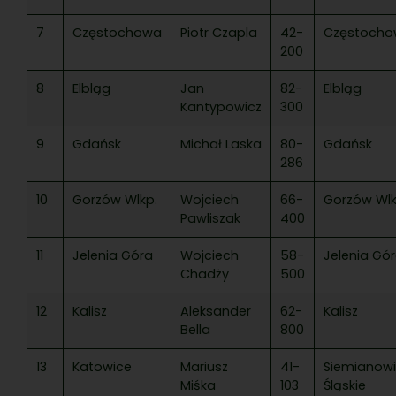
7
Częstochowa
Piotr Czapla
42-
Częstoch
200
8
Elbląg
Jan
82-
Elbląg
Kantypowicz
300
9
Gdańsk
Michał Laska
80-
Gdańsk
286
10
Gorzów Wlkp.
Wojciech
66-
Gorzów Wlk
Pawliszak
400
11
Jelenia Góra
Wojciech
58-
Jelenia Gó
Chadży
500
12
Kalisz
Aleksander
62-
Kalisz
Bella
800
13
Katowice
Mariusz
41-
Siemianow
Miśka
103
Śląskie