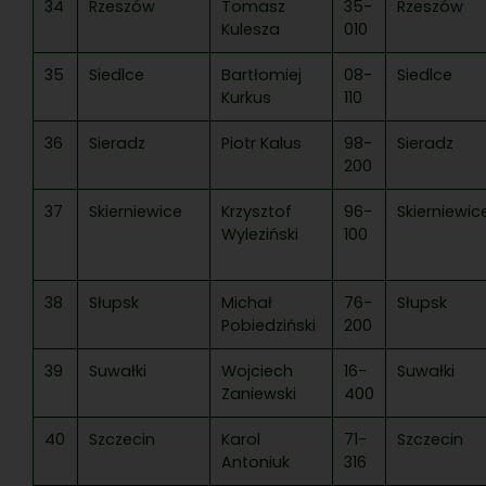
34
Rzeszów
Tomasz
35-
Rzeszów
Kulesza
010
35
Siedlce
Bartłomiej
08-
Siedlce
Kurkus
110
36
Sieradz
Piotr Kalus
98-
Sieradz
200
37
Skierniewice
Krzysztof
96-
Skierniewic
Wyleziński
100
38
Słupsk
Michał
76-
Słupsk
Pobiedziński
200
39
Suwałki
Wojciech
16-
Suwałki
Zaniewski
400
40
Szczecin
Karol
71-
Szczecin
Antoniuk
316