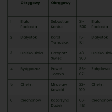
Okręgowy
Okręgowy
1
Biała
Sebastian
21-
Biała
Podlaska
Santus
500
Podlaska
2
Białystok
Karol
15-
Białystok
Tymosiak
101
3
Bielsko Biała
Grzegorz
43-
Bielsko Bia
Siwiec
300
4
Bydgoszcz
Paweł
86-
Żołędowo
Toczko
021
5
Chełm
Mirosław
22-
Chełm
Sawicki
100
6
Ciechanów
Katarzyna
06-
Ciechanów
Dudek
413