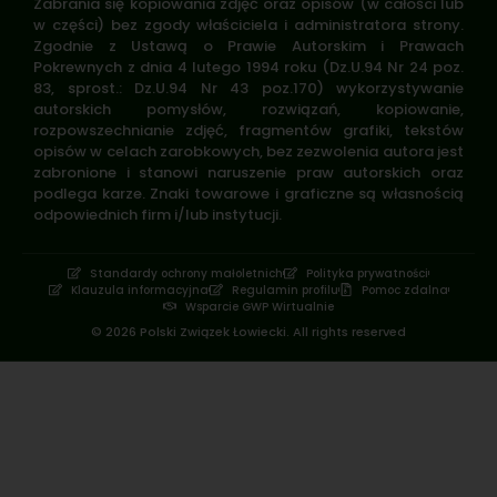
Zabrania się kopiowania zdjęć oraz opisów (w całości lub
w części) bez zgody właściciela i administratora strony.
Zgodnie z Ustawą o Prawie Autorskim i Prawach
Pokrewnych z dnia 4 lutego 1994 roku (Dz.U.94 Nr 24 poz.
83, sprost.: Dz.U.94 Nr 43 poz.170) wykorzystywanie
autorskich pomysłów, rozwiązań, kopiowanie,
rozpowszechnianie zdjęć, fragmentów grafiki, tekstów
opisów w celach zarobkowych, bez zezwolenia autora jest
zabronione i stanowi naruszenie praw autorskich oraz
podlega karze. Znaki towarowe i graficzne są własnością
odpowiednich firm i/lub instytucji.
Standardy ochrony małoletnich
Polityka prywatności
Klauzula informacyjna
Regulamin profilu
Pomoc zdalna
Wsparcie GWP Wirtualnie
© 2026 Polski Związek Łowiecki. All rights reserved