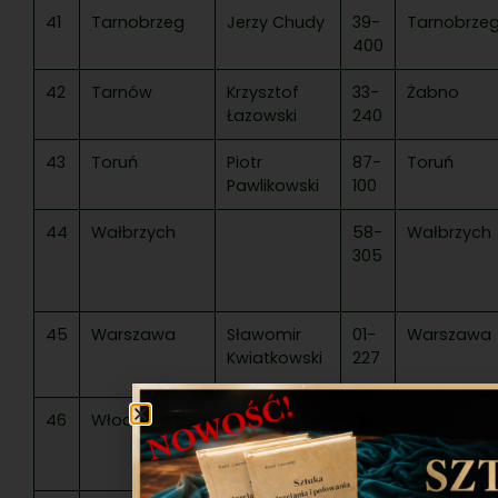
41
Tarnobrzeg
Jerzy Chudy
39-
Tarnobrze
400
42
Tarnów
Krzysztof
33-
Żabno
Łazowski
240
43
Toruń
Piotr
87-
Toruń
Pawlikowski
100
44
Wałbrzych
58-
Wałbrzych
305
45
Warszawa
Sławomir
01-
Warszawa
Kwiatkowski
227
46
Włocławek
Adam
87-
Włocławek
Rejmak
800