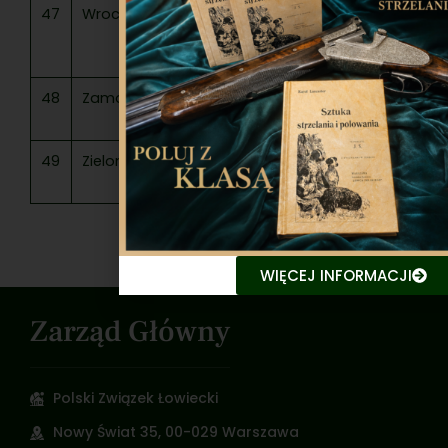
47
Wrocław
Przemysław
52-
Wrocław
Ignaszak
017
48
Zamość
Tomasz Sak
22-
Zamość
400
49
Zielona Góra
Jacek
65-
Zielona Gó
Banaszek
137
WIĘCEJ INFORMACJI
Zarząd Główny
Polski Związek Łowiecki
Nowy Świat 35, 00-029 Warszawa