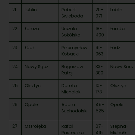
21
Lublin
Robert
20-
Lublin
Świeboda
071
22
Łomża
Urszula
18-
Łomża
Sokólska
400
23
Łódź
Przemysław
91-
Łódź
Kobacki
063
24
Nowy Sącz
Bogusław
33-
Nowy Sącz
Rataj
300
25
Olsztyn
Dorota
10-
Olsztyn
Michalak
173
26
Opole
Adam
45-
Opole
Suchodolski
525
27
Ostrołęka
Rafał
07-
Stepna-
Pasteczka
415
Michałki