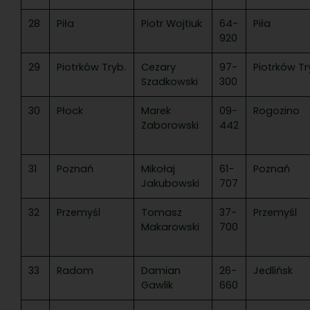
28
Piła
Piotr Wojtiuk
64-
Piła
920
29
Piotrków Tryb.
Cezary
97-
Piotrków Tr
Szadkowski
300
30
Płock
Marek
09-
Rogozino
Zaborowski
442
31
Poznań
Mikołaj
61-
Poznań
Jakubowski
707
32
Przemyśl
Tomasz
37-
Przemyśl
Makarowski
700
33
Radom
Damian
26-
Jedlińsk
Gawlik
660