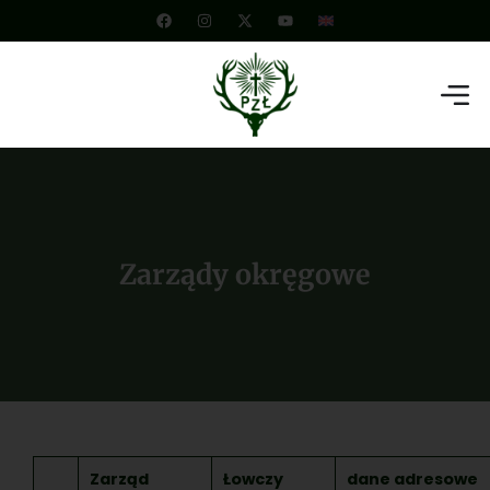
Zarządy okręgowe
Zarząd
Łowczy
dane adresowe