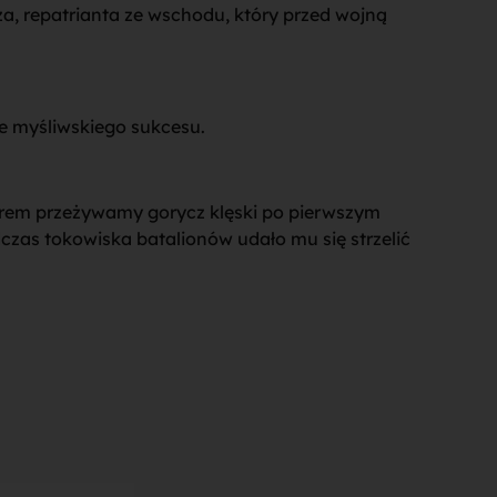
za, repatrianta ze wschodu, który przed wojną
ie myśliwskiego sukcesu.
orem przeżywamy gorycz klęski po pierwszym
czas tokowiska batalionów udało mu się strzelić