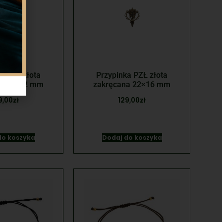
a PZŁ złota
Przypinka PZŁ złota
na 28×22 mm
zakręcana 22×16 mm
9,00
zł
129,00
zł
do koszyka
Dodaj do koszyka