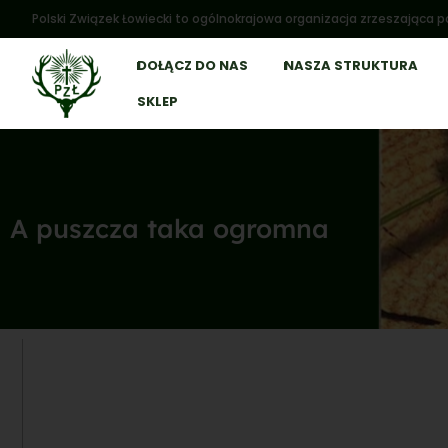
Polski Związek Łowiecki to ogólnokrajowa organizacja zrzeszająca po
DOŁĄCZ DO NAS
NASZA STRUKTURA
SKLEP
A puszcza taka ogromna