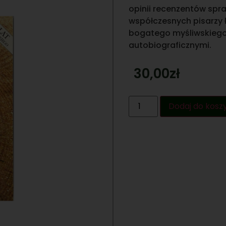
opinii recenzentów spra
współczesnych pisarzy 
bogatego myśliwskiego
autobiograficznymi.
30,00
zł
Dodaj do kosz