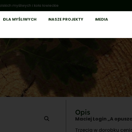
lskich myśliwych i koła łowieckie
DLA MYŚLIWYCH
NASZE PROJEKTY
MEDIA
Opis
Maciej Łogin „A opus
Trzecia w dorobku cenio