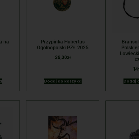
a na
Przypinka Hubertus
Bransol
Ogólnopolski PZŁ 2025
Polskie
Łowiecki
29,00
zł
c
14
a
Dodaj do koszyka
Dodaj 