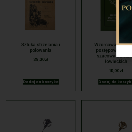
Sztuka strzelania i
Wzorcowa instruk
polowania
postępowania pr
szacowaniu szk
39,00
zł
łowieckich
10,00
zł
Dodaj do koszyka
Dodaj do koszyk