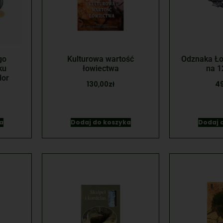
go
Kulturowa wartość
Odznaka Ło
ku
łowiectwa
na 1
lor
130,00
zł
49
a
Dodaj do koszyka
Dodaj 