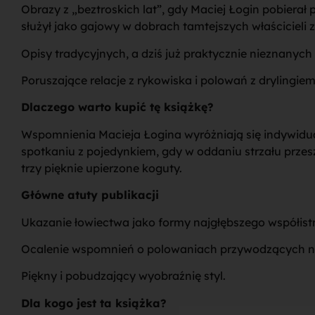
Obrazy z „beztroskich lat”, gdy Maciej Łogin pobierał
służył jako gajowy w dobrach tamtejszych właścicieli 
Opisy tradycyjnych, a dziś już praktycznie nieznanych
Poruszające relacje z rykowiska i polowań z drylingi
Dlaczego warto kupić tę książkę?
Wspomnienia Macieja Łogina wyróżniają się indywidu
spotkaniu z pojedynkiem, gdy w oddaniu strzału przesz
trzy pięknie upierzone koguty.
Główne atuty publikacji
Ukazanie łowiectwa jako formy najgłębszego współistn
Ocalenie wspomnień o polowaniach przywodzących na 
Piękny i pobudzający wyobraźnię styl.
Dla kogo jest ta książka?