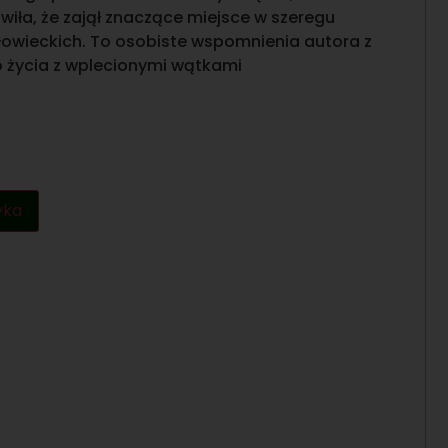
wiła, że zajął znaczące miejsce w szeregu
łowieckich. To osobiste wspomnienia autora z
 życia z wplecionymi wątkami
yka