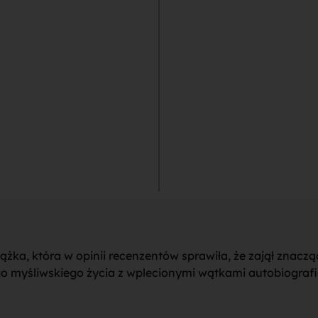
siążka, która w opinii recenzentów sprawiła, że zajął znac
go myśliwskiego życia z wplecionymi wątkami autobiograf