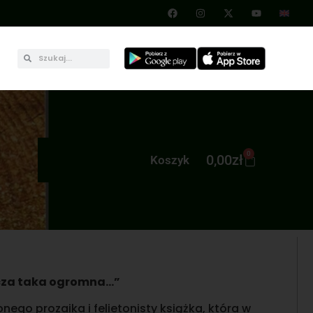
0
0,00
zł
Koszyk
zcza taka ogromna…”
nego prozaika i felietonisty książka, która w