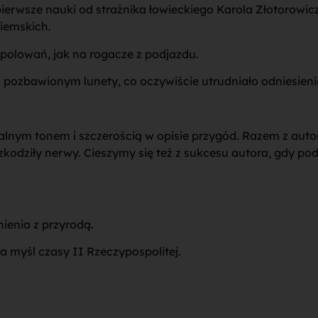
 pierwsze nauki od strażnika łowieckiego Karola Złotorowic
ziemskich.
 polowań, jak na rogacze z podjazdu.
em pozbawionym lunety, co oczywiście utrudniało odniesien
alnym tonem i szczerością w opisie przygód. Razem z aut
kodziły nerwy. Cieszymy się też z sukcesu autora, gdy pod
ienia z przyrodą.
myśl czasy II Rzeczypospolitej.