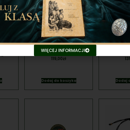
cja
Przypinka PZŁ srebrna
Przypink
zy
zakręcana 22×16 mm
zakręca
WIĘCEJ INFORMACJI
ód
119,00
zł
13
a
Dodaj do koszyka
Dodaj 