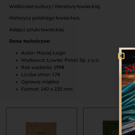
Wielbiciele kultury i literatury łowieckiej.
Historycy polskiego łowiectwa.
Adepci sztuki łowieckiej.
Dane techniczne:
Autor: Maciej Łogin
Wydawca: Łowiec Polski Sp. z o.o.
Rok wydania: 1998
Liczba stron: 178
Oprawa: miękka
Format: 140 x 225 mm