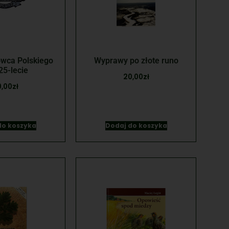
wca Polskiego
Wyprawy po złote runo
25-lecie
20,00
zł
,00
zł
do koszyka
Dodaj do koszyka