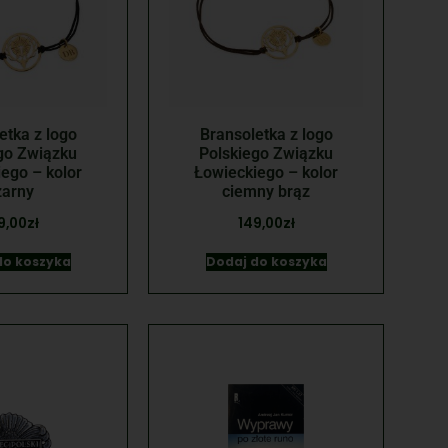
etka z logo
Bransoletka z logo
go Związku
Polskiego Związku
ego – kolor
Łowieckiego – kolor
zarny
ciemny brąz
9,00
zł
149,00
zł
do koszyka
Dodaj do koszyka