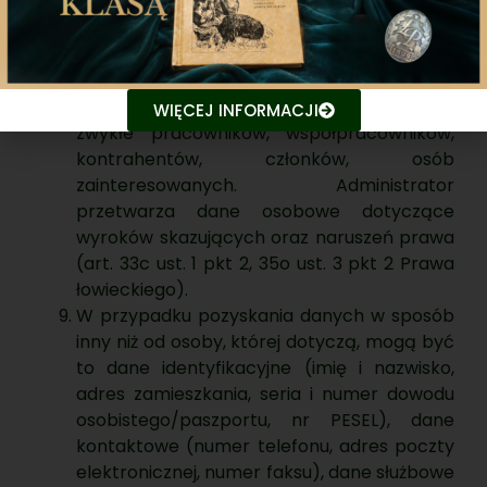
bezpośrednio od osoby, której dotyczą, jak
również pośrednio w trakcie działalności
Administratora, m.in. od organów
administracji publicznej, organów ścigania.
Administrator przetwarza dane osobowe
WIĘCEJ INFORMACJI
zwykłe pracowników, współpracowników,
kontrahentów, członków, osób
zainteresowanych. Administrator
przetwarza dane osobowe dotyczące
wyroków skazujących oraz naruszeń prawa
(art. 33c ust. 1 pkt 2, 35o ust. 3 pkt 2 Prawa
łowieckiego).
W przypadku pozyskania danych w sposób
inny niż od osoby, której dotyczą, mogą być
to dane identyfikacyjne (imię i nazwisko,
adres zamieszkania, seria i numer dowodu
osobistego/paszportu, nr PESEL), dane
kontaktowe (numer telefonu, adres poczty
elektronicznej, numer faksu), dane służbowe