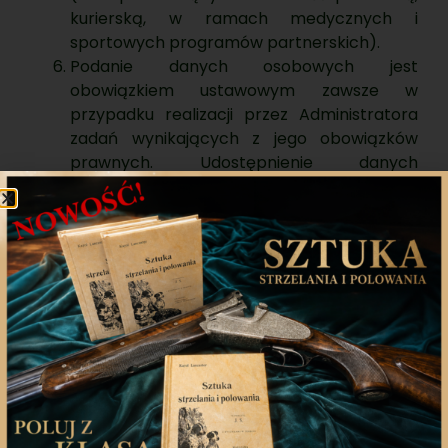
kurierską, w ramach medycznych i
sportowych programów partnerskich).
Podanie danych osobowych jest
obowiązkiem ustawowym zawsze w
przypadku realizacji przez Administratora
zadań wynikających z jego obowiązków
prawnych. Udostępnienie danych
osobowych jest dobrowolne, ale niezbędne
do podjęcia współpracy oraz realizacji
umowy. Niepodanie danych może utrudnić
lub całkowicie uniemożliwić współpracę z
Administratorem.
Gdy podstawą prawną jest zgoda, podanie
danych osobowych jest dobrowolne, ale
niepodanie danych może utrudnić lub
całkowicie uniemożliwić współpracę z
Administratorem.
Dane osobowe mogą być pozyskane