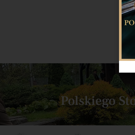
P
Polskiego St