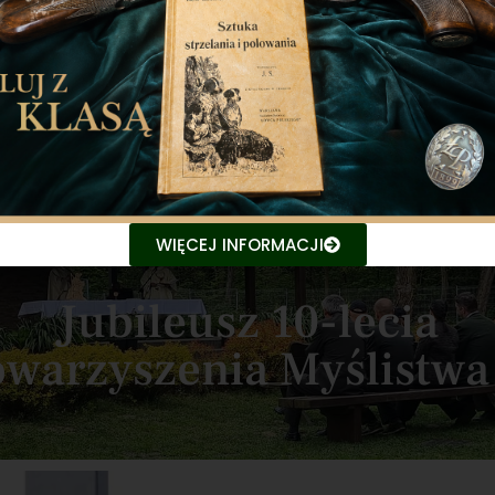
https://bowhunter.pl/
OZNAJ ŚWIAT BOWHUNTIN
Dołącz do myśliwych łuczników
WIĘCEJ INFORMACJI
Jubileusz 10-lecia
owarzyszenia Myślistw