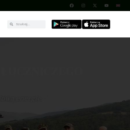
 ŁUCZNICZEGO
ciową energię."