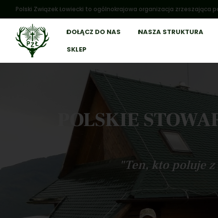
Polski Związek Łowiecki to ogólnokrajowa organizacja zrzeszająca po
DOŁĄCZ DO NAS
NASZA STRUKTURA
SKLEP
POLSKIE STOWA
"Ten, kto poluje 