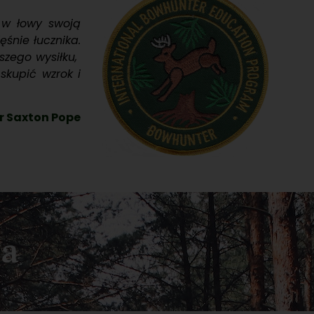
 w łowy swoją
śnie łucznika.
szego wysiłku,
skupić wzrok i
r Saxton Pope
ia