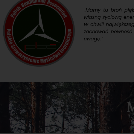
„
Mamy tu broń pięk
własną życiową energ
W chwili największe
zachować pewność rę
uwagę.”
M