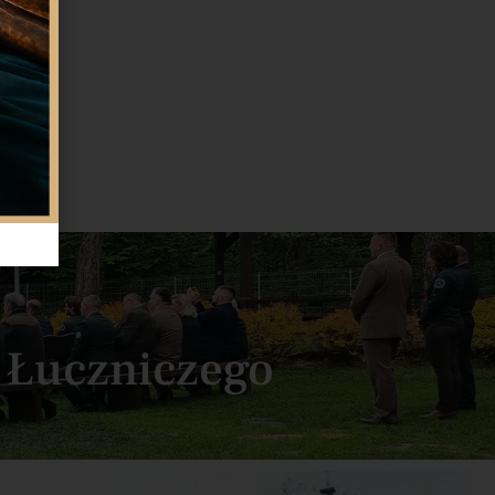
GU
a Łuczniczego