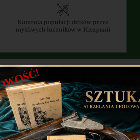
Kontrola populacji dzików przez
myśliwych łuczników w Hiszpanii
NAJ ŚWIAT BOWHUNT
Nowa strona www Polskiego Stowarzyszenia Myślistwa Łuczniczego.
Zapraszamy do odwiedzenia strony: