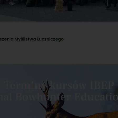
yszenia Myślistwa Łuczniczego
Terminy kursów IBEP
onal Bowhunter Educati