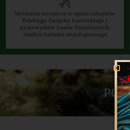
Myślistwo łucznicze w opinii członków
Polskiego Związku Łowieckiego i
pracowników Lasów Państwowych
Analiza badania socjologicznego
POZ