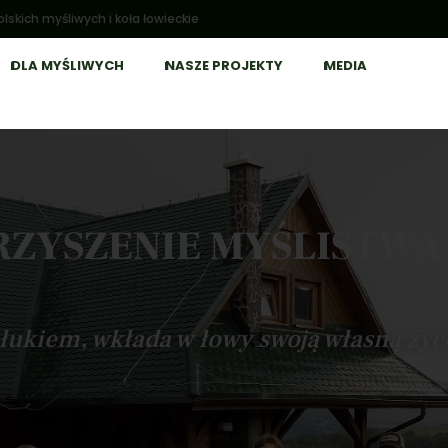
lskich myśliwych i koła łowieckie
DLA MYŚLIWYCH
NASZE PROJEKTY
MEDIA
RZYSZENIE MYŚLISTWA
z łukiem, wkłada w łowy swoją własną ży