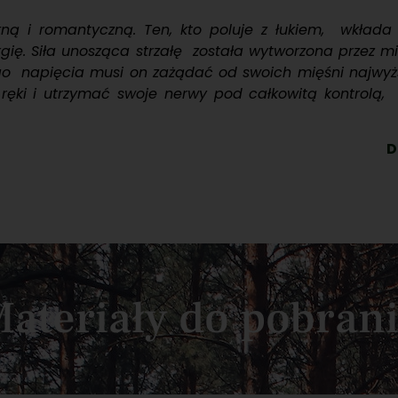
ną i romantyczną. Ten, kto poluje z łukiem, wkłada
ię. Siła unosząca strzałę została wytworzona przez mię
go napięcia musi on zażądać od swoich mięśni najwyż
ki i utrzymać swoje nerwy pod całkowitą kontrolą, 
D
ateriały do pobran