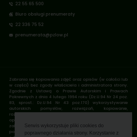
22 55 65 500
Biuro obsługi prenumeraty
22 336 75 52
prenumerata@pzlow.pl
Zabrania się kopiowania zdjęć oraz opisów (w całości lub
w części) bez zgody właściciela i administratora strony.
Zgodnie z Ustawą o Prawie Autorskim i Prawach
Pokrewnych z dnia 4 lutego 1994 roku (Dz.U.94 Nr 24 poz.
83, sprost.: Dz.U.94 Nr 43 poz.170) wykorzystywanie
autorskich pomysłów, rozwiązań, kopiowanie,
rozpowszechnianie zdjęć, fragmentów grafiki, tekstów
opisów w celach zarobkowych, bez zezwolenia autora jest
zabronione i stanowi naruszenie praw autorskich oraz
Serwis wykorzystuje pliki cookies do
podlega karze. Znaki towarowe i graficzne są własnością
poprawnego działania strony. Korzystanie z