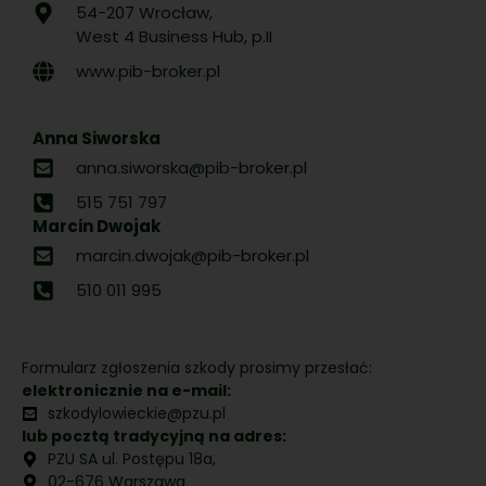
54-207 Wrocław,
West 4 Business Hub, p.II
www.pib-broker.pl
Anna Siworska
anna.siworska@pib-broker.pl
515 751 797
Marcin Dwojak
marcin.dwojak@pib-broker.pl
510 011 995
Formularz zgłoszenia szkody prosimy przesłać:
elektronicznie na e-mail:
szkodylowieckie@pzu.pl
lub pocztą tradycyjną na adres:
PZU SA ul. Postępu 18a,
02-676 Warszawa