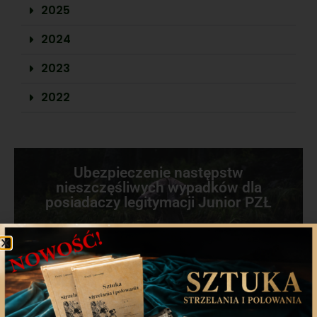
2025
2024
2023
2022
Ubezpieczenie następstw
nieszczęśliwych wypadków dla
posiadaczy legitymacji Junior PZŁ
2024
2023