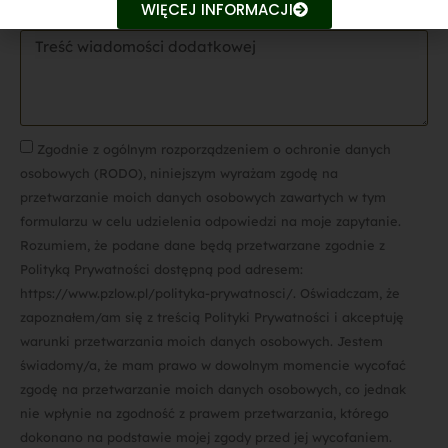
WIĘCEJ INFORMACJI
Zgodnie z ogólnym rozporządzeniem o ochronie danych
osobowych (RODO), niniejszym wyrażam zgodę na
przetwarzanie moich danych osobowych zawartych w tym
formularzu w celu udzielenia odpowiedzi na moje zapytanie.
Rozumiem, że podane dane będą przetwarzane zgodnie z
Polityką Prywatności dostępną pod adresem:
https://www.pzlow.pl/polityka-prywatnosci/. Oświadczam, że
zapoznałem/am się z treścią Polityki Prywatności i akceptuję
warunki przetwarzania moich danych osobowych. Jestem
świadomy/a, że mam prawo w dowolnym momencie wycofać
zgodę na przetwarzanie moich danych osobowych, co jednak
nie wpłynie na zgodność z prawem przetwarzania, którego
dokonano na podstawie mojej zgody przed jej wycofaniem.