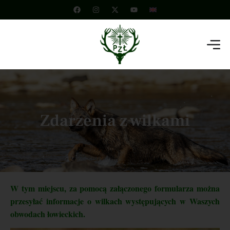
Zdarzenia z wilkami
W tym miejscu, za pomocą załączonego formularza można
przesyłać informacje o wilkach występujących w Waszych
obwodach łowieckich.