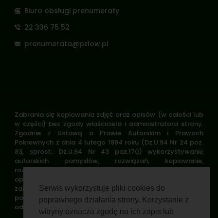
Biuro obsługi prenumeraty
22 336 75 52
prenumerata@pzlow.pl
Zabrania się kopiowania zdjęć oraz opisów (w całości lub
w części) bez zgody właściciela i administratora strony.
Zgodnie z Ustawą o Prawie Autorskim i Prawach
Pokrewnych z dnia 4 lutego 1994 roku (Dz.U.94 Nr 24 poz.
83, sprost.: Dz.U.94 Nr 43 poz.170) wykorzystywanie
autorskich pomysłów, rozwiązań, kopiowanie,
rozpowszechnianie zdjęć, fragmentów grafiki, tekstów
opisów w celach zarobkowych, bez zezwolenia autora jest
zabronione i stanowi naruszenie praw autorskich oraz
Serwis wykorzystuje pliki cookies do
podlega karze. Znaki towarowe i graficzne są własnością
poprawnego działania strony. Korzystanie z
odpowiednich firm i/lub instytucji.
witryny oznacza zgodę na ich zapis lub