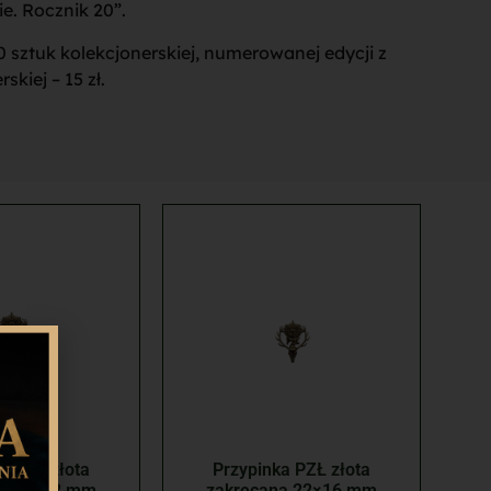
e. Rocznik 20”.
00 sztuk kolekcjonerskiej, numerowanej edycji z
kiej – 15 zł.
a PZŁ złota
Przypinka PZŁ złota
na 28×22 mm
zakręcana 22×16 mm