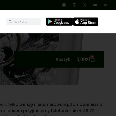
0
0,00
zł
Koszyk
wić tylko wersję nienumerowaną. Zamówienia na
xlibrisem przyjmujemy telefonicznie + 48 22