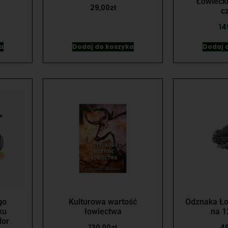
Łowiecki
29,00
zł
c
14
a
Dodaj do koszyka
Dodaj 
go
Kulturowa wartość
Odznaka Ło
ku
łowiectwa
na 1
lor
130,00
zł
49