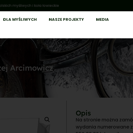
lskich myśliwych i koła łowieckie
DLA MYŚLIWYCH
NASZE PROJEKTY
MEDIA
zej Arcimowicz
Opis
Na stronie można zamó
wydania numerowane z e