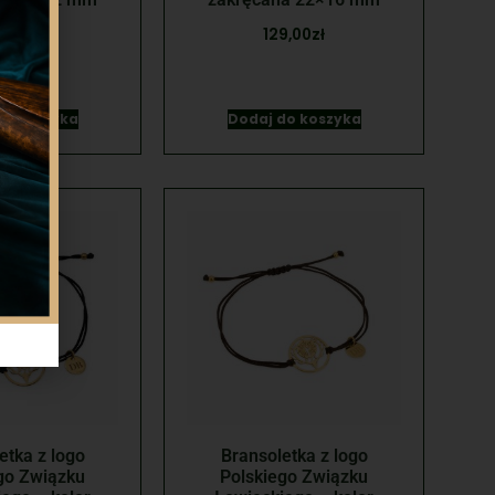
9,00
zł
129,00
zł
do koszyka
Dodaj do koszyka
etka z logo
Bransoletka z logo
go Związku
Polskiego Związku