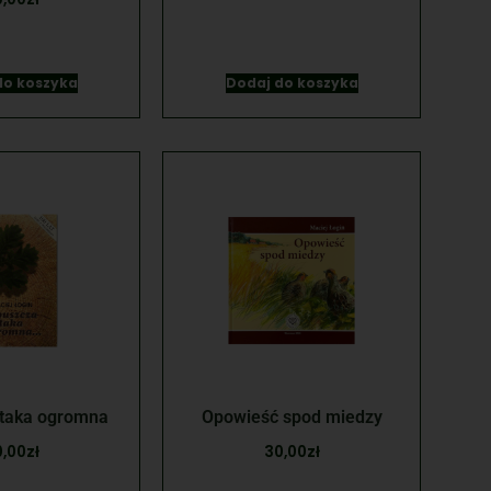
do koszyka
Dodaj do koszyka
 taka ogromna
Opowieść spod miedzy
0,00
zł
30,00
zł