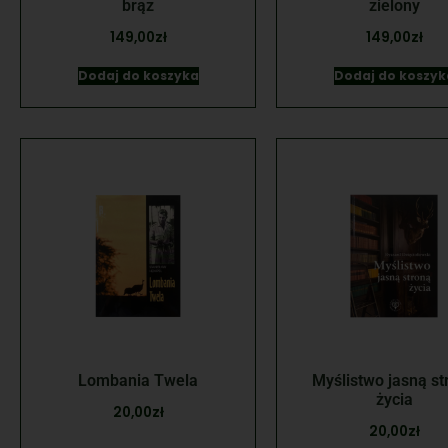
brąz
zielony
149,00
zł
149,00
zł
Dodaj do koszyka
Dodaj do koszyk
Lombania Twela
Myślistwo jasną st
życia
20,00
zł
20,00
zł