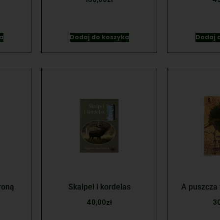
a
Dodaj do koszyka
Dodaj 
roną
Skalpel i kordelas
A puszcza
40,00
zł
3