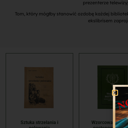
prezenterze telewiz
Tom, który mógłby stanowić ozdobę każdej biblioteki,
ekslibrisem zaproj
Sztuka strzelania i
Wzorcowa instruk
polowania
postępowania pr