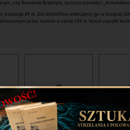
yjnym, czy Romanie Bratnym, autorze powieści „Kolumbowi
 kosztuje 89 zł. Dla bibliofilów oferujemy go w liczącej 2
ektowanym przez autora w cenie 129 zł. Koszt wysyłki kuriers
cja
Przypinka PZŁ srebrna
Przypink
zy
zakręcana 22×16 mm
zakręca