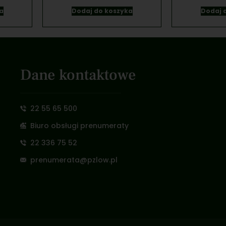
a
Dodaj do koszyka
Dodaj 
Dane kontaktowe
22 55 65 500
Biuro obsługi prenumeraty
22 336 75 52
prenumerata@pzlow.pl