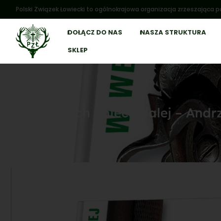
Polski Związek Łowiecki to ogólnokrajowa organizacja zrzeszająca po
DOŁĄCZ DO NAS
NASZA STRUKTURA
SKLEP
W Wejsunach i nieco dalej – Andr