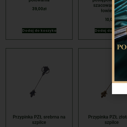
szacowaniu szk
39,00
zł
łowieckich
10,00
zł
Dodaj do koszyka
Dodaj do koszyk
Przypinka PZŁ srebrna na
Przypinka PZŁ złot
szpilce
szpilce