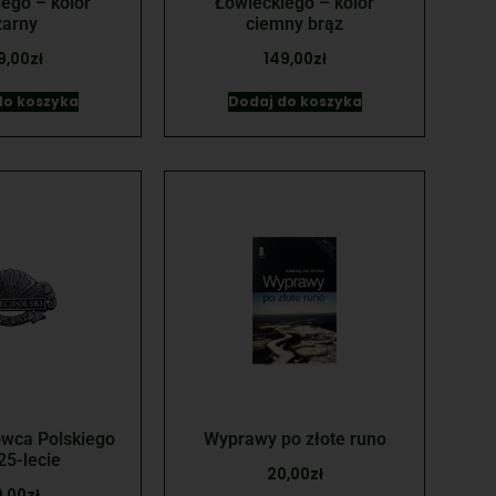
ego – kolor
Łowieckiego – kolor
zarny
ciemny brąz
9,00
zł
149,00
zł
do koszyka
Dodaj do koszyka
wca Polskiego
Wyprawy po złote runo
25-lecie
20,00
zł
,00
zł