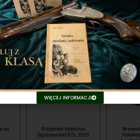
ód
119,00
zł
13
a
Dodaj do koszyka
Dodaj 
WIĘCEJ INFORMACJI
a na
Przypinka Hubertus
Bransol
Ogólnopolski PZŁ 2025
Polskie