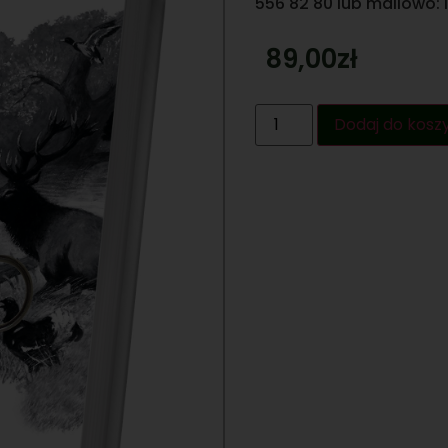
556 82 80 lub mailowo:
89,00
zł
Dodaj do kosz