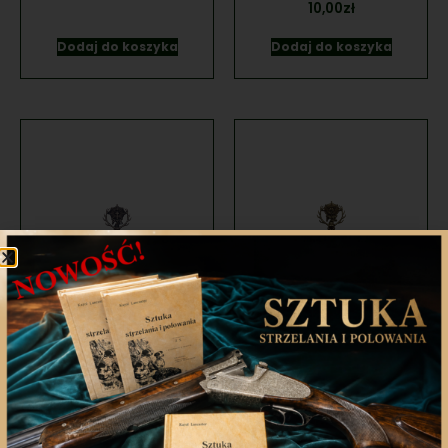
10,00
zł
Dodaj do koszyka
Dodaj do koszyka
Przypinka PZŁ
Przypinka PZŁ złota
srebrna zakręcana
zakręcana 28×22
22×16 mm
mm
119,00
zł
139,00
zł
Dodaj do koszyka
Dodaj do koszyka