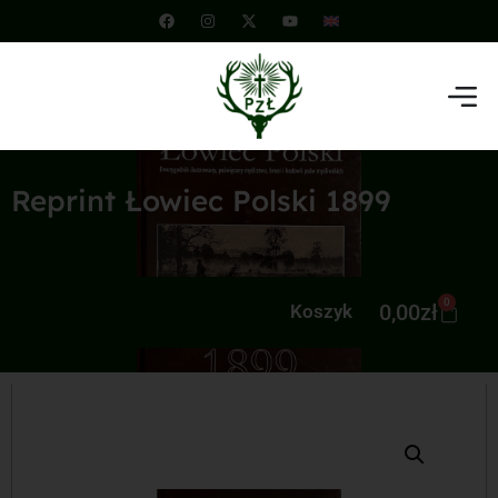
Reprint Łowiec Polski 1899
0
0,00
zł
Koszyk