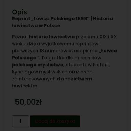
Opis
Reprint „Łowca Polskiego 1899” | Historia
łowiectwa w Polsce
Poznaj
historię łowiectwa
przełomu XIX i XX
wieku dzięki wyjątkowemu reprintowi
pierwszych 18 numerów czasopisma
„Łowca
Polskiego”
. To gratka dla miłośników
polskiego myślistwa
, studentów historii,
kynologów myśliwskich oraz osób
zainteresowanych
dziedzictwem
łowieckim
.
50,00
zł
Dodaj do koszyka