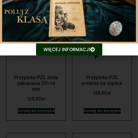
WIĘCEJ INFORMACJI
Przypinka PZŁ złota
Przypinka PZŁ
zakręcana 22×16
srebrna na szpilce
mm
139,00
zł
129,00
zł
Dodaj do koszyka
Dodaj do koszyka