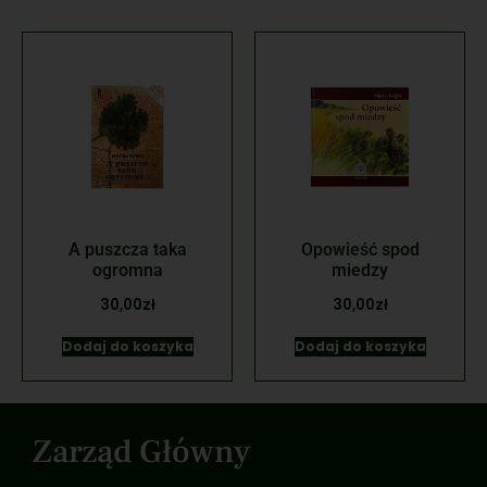
A puszcza taka
Opowieść spod
ogromna
miedzy
30,00
zł
30,00
zł
Dodaj do koszyka
Dodaj do koszyka
Zarząd Główny