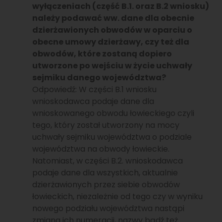
wyłączeniach (część B.1. oraz B.2 wniosku)
należy podawać ww. dane dla obecnie
dzierżawionych obwodów w oparciu o
obecne umowy dzierżawy, czy też dla
obwodów, które zostaną dopiero
utworzone po wejściu w życie uchwały
sejmiku danego województwa?
Odpowiedź: W części B.1 wniosku
wnioskodawca podaje dane dla
wnioskowanego obwodu łowieckiego czyli
tego, który został utworzony na mocy
uchwały sejmiku województwa o podziale
województwa na obwody łowieckie.
Natomiast, w części B.2. wnioskodawca
podaje dane dla wszystkich, aktualnie
dzierżawionych przez siebie obwodów
łowieckich, niezależnie od tego czy w wyniku
nowego podziału województwa nastąpi
zmiana ich numeracji, nazwy bądź też