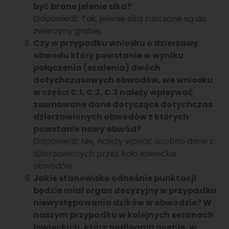
być brane jelenie sika?
Odpowiedź: Tak, jelenie sika zaliczane są do
zwierzyny grubej.
Czy w przypadku wniosku o dzierżawę
obwodu który powstanie w wyniku
połączenia (scalenia) dwóch
dotychczasowych obwodów, we wniosku
w części C.1, C.2, C.3 należy wpisywać
zsumowane dane dotyczące dotychczas
dzierżawionych obwodów z których
powstanie nowy obwód?
Odpowiedź: Nie, należy wpisać osobno dane z
dzierżawionych przez koło łowieckie
obwodów.
Jakie stanowisko odnośnie punktacji
będzie miał organ decyzyjny w przypadku
niewystępowania dzików w obwodzie? W
naszym przypadku w kolejnych sezonach
łowieckich, które podlegają ocenie, w