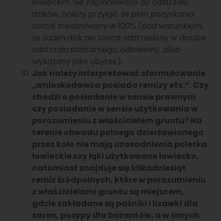
łowieckim nie zaplanowano do odstrzału
dzików, należy przyjąć, że plan pozyskania
został zrealizowany w 100% (pod warunkiem,
że żaden dzik nie został odstrzelony w drodze
odstrzału sanitarnego, odłowiony, albo
wykazany jako ubytek).
Jak należy interpretować sformułowanie
„wnioskodawca posiada remizy etc.”. Czy
chodzi o posiadanie w sensie prawnym
czy posiadanie w sensie użytkowania w
porozumieniu z właścicielem gruntu? Na
terenie obwodu polnego dzierżawionego
przez koło nie mają uzasadnienia poletka
łowieckie czy łąki użytkowane łowiecko,
natomiast znajduje się kilkadziesiąt
remiz śródpolnych, które w porozumieniu
z właścicielami gruntu są miejscem,
gdzie zakładane są paśniki i lizawki dla
saren, posypy dla bażantów, a w innych