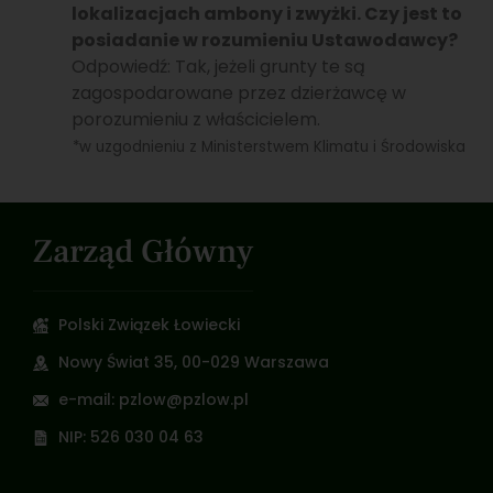
lokalizacjach ambony i zwyżki. Czy jest to
posiadanie w rozumieniu Ustawodawcy?
Odpowiedź: Tak, jeżeli grunty te są
zagospodarowane przez dzierżawcę w
porozumieniu z właścicielem.
*w uzgodnieniu z Ministerstwem Klimatu i Środowiska
Zarząd Główny
Polski Związek Łowiecki
Nowy Świat 35, 00-029 Warszawa
e-mail: pzlow@pzlow.pl
NIP: 526 030 04 63