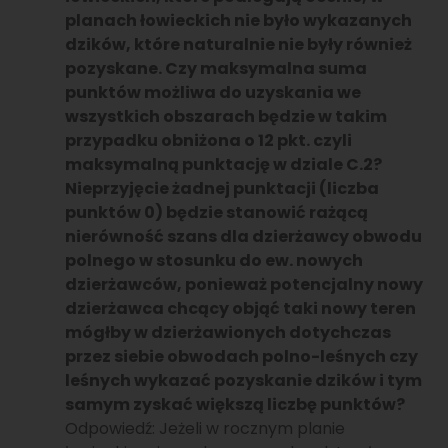
planach łowieckich nie było wykazanych
dzików, które naturalnie nie były również
pozyskane. Czy maksymalna suma
punktów możliwa do uzyskania we
wszystkich obszarach będzie w takim
przypadku obniżona o 12 pkt. czyli
maksymalną punktację w dziale C.2?
Nieprzyjęcie żadnej punktacji (liczba
punktów 0) będzie stanowić rażącą
nierówność szans dla dzierżawcy obwodu
polnego w stosunku do ew. nowych
dzierżawców, ponieważ potencjalny nowy
dzierżawca chcący objąć taki nowy teren
mógłby w dzierżawionych dotychczas
przez siebie obwodach polno-leśnych czy
leśnych wykazać pozyskanie dzików i tym
samym zyskać większą liczbę punktów?
Odpowiedź: Jeżeli w rocznym planie