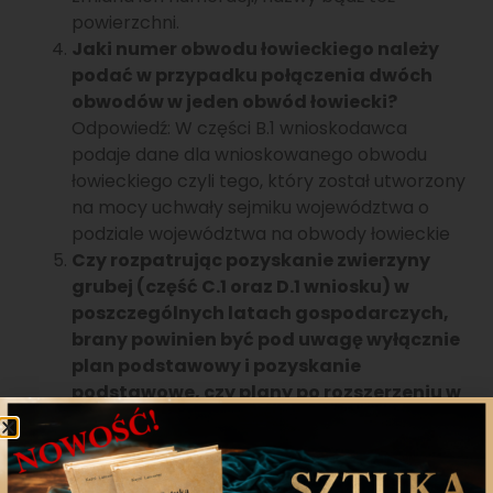
powierzchni.
Jaki numer obwodu łowieckiego należy
podać w przypadku połączenia dwóch
obwodów w jeden obwód łowiecki?
Odpowiedź: W części B.1 wnioskodawca
podaje dane dla wnioskowanego obwodu
łowieckiego czyli tego, który został utworzony
na mocy uchwały sejmiku województwa o
podziale województwa na obwody łowieckie
Czy rozpatrując pozyskanie zwierzyny
grubej (część C.1 oraz D.1 wniosku) w
poszczególnych latach gospodarczych,
brany powinien być pod uwagę wyłącznie
plan podstawowy i pozyskanie
podstawowe, czy plany po rozszerzeniu w
danym roku i pozyskanie po rozszerzeniu?
Odpowiedź: Dane dotyczące planu i
pozyskania zwierzyny grubej (część C.1 oraz