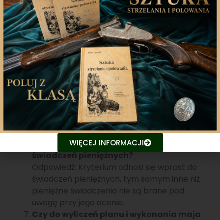
D.1 wniosku) należy podać po uwzględnieniu
rozszerzonego planu łowieckiego.
W części C.3: „Łączna wysokość
świadczeń pieniężnych wypłaconych
tytułem odszkodowań za szkody”. Nasze
Koło często w ramach odszkodowań
przekazuje materiał siewny oraz materiał
służący do zabezpieczeń upraw przed
zwierzyną. Czy wartość przekazanych
materiałów należy wykazać w tym
punkcie – dodać do wartości
wypłaconych świadczeń pieniężnych, czy
WIĘCEJ INFORMACJI
wykazać tu tylko wartość wypłaconych
świadczeń pieniężnych?
Odpowiedź: Kryterium odnosi się wprost do
świadczeń pieniężnych, tym samym inne niż
pieniężne świadczenia nie są brane pod
uwagę przy jego ocenie.
Czy do wyliczeń planu i wykonania maja