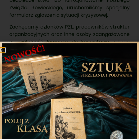
bezpieczeństwo lub funkcjonowanie Polskiego
Związku Łowieckiego, uruchomiliśmy specjalny
formularz zgłoszenia sytuacji kryzysowej.
Zachęcamy członków PZŁ, pracowników struktur
organizacyjnych oraz inne osoby zaangażowane
w działalność łowiecką do korzystania z tego
narzędzia w przypadku wystąpienia incydentu
wymagającego niezwłocznej reakcji.
Formularz umożliwia szczegółowe opisanie
zdarzenia, wskazanie podjętych działań oraz
załączenie materiałów dowodowych (zdjęć,
linków, zrzutów ekranu). Zgłoszenia przyjmowane
są w celu szybkiej analizy sytuacji i koordynacji
dalszych kroków na poziomie właściwych
jednostek organizacyjnych.