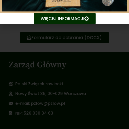
Wypełniony formularz wraz z załącznikami
prosimy przesyłać na adres:
rzecznikprasowy@pzlow.pl
WIĘCEJ INFORMACJI
Formularz do pobrania (DOCX)
Zarząd Główny
Polski Związek Łowiecki
Nowy Świat 35, 00-029 Warszawa
e-mail: pzlow@pzlow.pl
NIP: 526 030 04 63