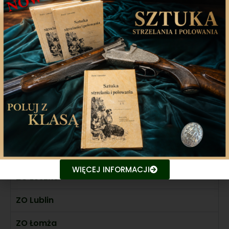
ZO Katowice
ZO Kielce
ZO Konin
ZO Koszalin
ZO Kraków
ZO Krosno
ZO Legnica
WIĘCEJ INFORMACJI
ZO Leszno
ZO Lublin
ZO Łomża