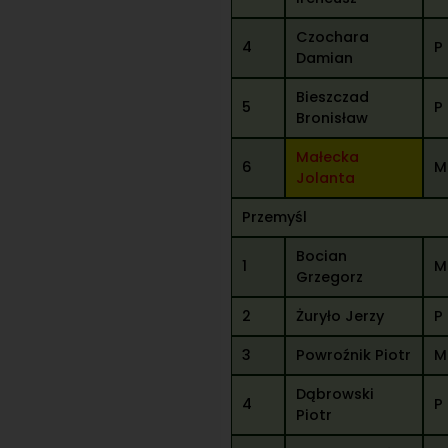
Czochara
4
P
Damian
Bieszczad
5
P
Bronisław
Małecka
6
M
Jolanta
Przemyśl
Bocian
1
M
Grzegorz
2
Żuryło Jerzy
P
3
Powroźnik Piotr
M
Dąbrowski
4
P
Piotr