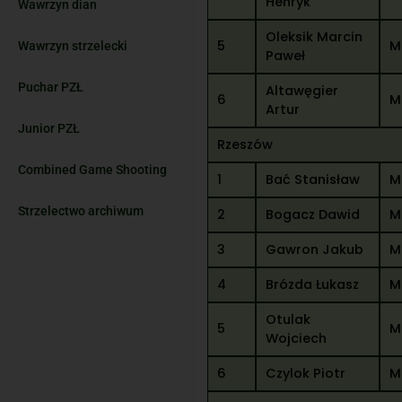
Henryk
Wawrzyn dian
Oleksik Marcin
5
M
Wawrzyn strzelecki
Paweł
Puchar PZŁ
Altawęgier
6
M
Artur
Junior PZŁ
Rzeszów
Combined Game Shooting
1
Bać Stanisław
M
Strzelectwo archiwum
2
Bogacz Dawid
M
3
Gawron Jakub
M
4
Brózda Łukasz
M
Otulak
5
M
Wojciech
6
Czylok Piotr
M