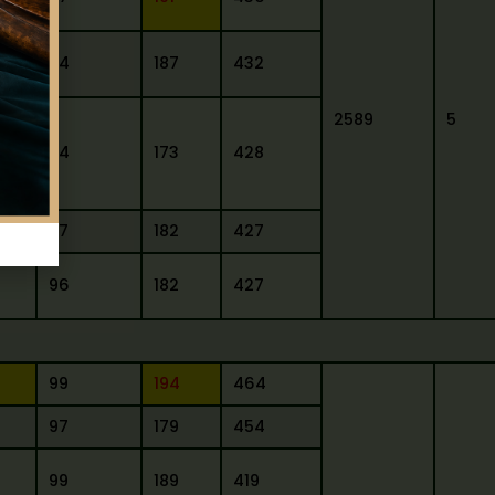
94
187
432
2589
5
84
173
428
97
182
427
96
182
427
99
194
464
97
179
454
99
189
419