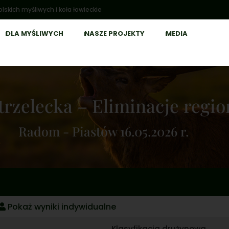
lskich myśliwych i koła łowieckie
DLA MYŚLIWYCH
NASZE PROJEKTY
MEDIA
trzelecka – Eliminacje regio
Radom - Piastów 16.05.2026 r.
Pokaż wyniki indywidualne
Klasyfikacja drużynowa