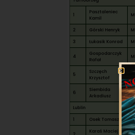
Tarnobrzeg
Pasztaleniec
1
M
Kamil
2
Górski Henryk
M
3
Łukasik Konrad
M
Gospodarczyk
4
M
Rafał
Szczęch
5
M
Krzysztof
Siembida
6
P
Arkadiusz
Lublin
1
Osek Tomasz
M
Karaś Maciej
2
P