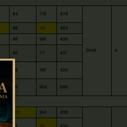
94
179
474
99
193
463
98
189
439
2636
4
96
171
431
98
190
430
89
164
399
100
184
439
97
191
436