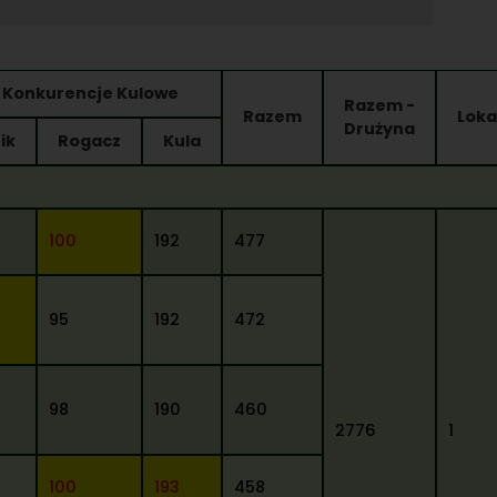
Konkurencje Kulowe
Razem -
Razem
Loka
Drużyna
ik
Rogacz
Kula
100
192
477
95
192
472
98
190
460
2776
1
100
193
458