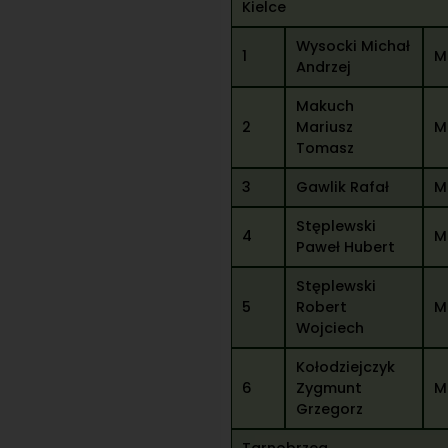
Kielce
Wysocki Michał
1
M
Andrzej
Makuch
2
Mariusz
M
Tomasz
3
Gawlik Rafał
M
Stęplewski
4
M
Paweł Hubert
Stęplewski
5
Robert
M
Wojciech
Kołodziejczyk
6
Zygmunt
M
Grzegorz