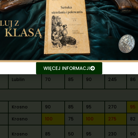
Lublin
65
85
95
245
93
Lublin
75
90
90
255
89
Lublin
85
65
95
245
85
WIĘCEJ INFORMACJI
Lublin
70
85
90
245
86
Krosno
90
85
95
270
95
Krosno
100
75
100
275
82
Krosno
85
50
95
230
90