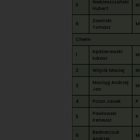
Niebieszczański
5
M
Hubert
Zawirski
6
M
Tomasz
Chełm
Kędzierawski
1
M
Łukasz
2
Wójcik Maciej
M
Maciąg Andrzej
3
M
Jan
4
Pcion Jacek
P
Pawłowski
5
P
Ireneusz
Bednarczuk
6
M
Andrzej