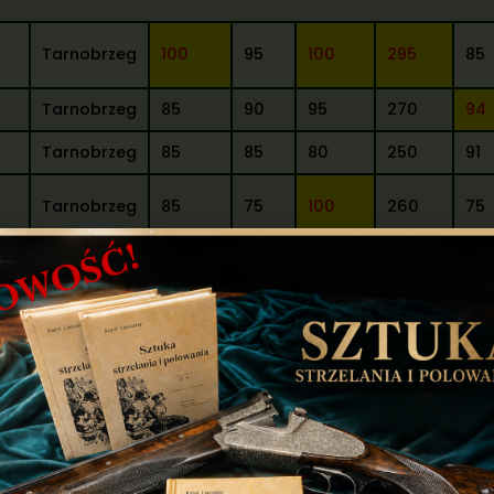
Tarnobrzeg
100
95
100
295
85
Tarnobrzeg
85
90
95
270
94
Tarnobrzeg
85
85
80
250
91
Tarnobrzeg
85
75
100
260
75
Tarnobrzeg
95
70
75
240
92
Tarnobrzeg
85
65
85
235
75
Lublin
80
85
90
255
84
Lublin
75
75
95
245
94