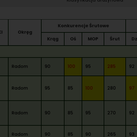
Konkurencje Śrutowe
Kl
Okręg
Krąg
Oś
MOP
Śrut
Dz
Radom
90
100
95
285
92
Radom
95
85
100
280
97
Radom
90
85
95
270
92
Radom
90
85
90
265
93