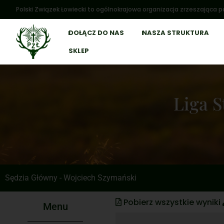
Polski Związek Łowiecki to ogólnokrajowa organizacja zrzeszająca po
DOŁĄCZ DO NAS
NASZA STRUKTURA
SKLEP
Liga S
Sędzia Główny - Wojciech Szymański
Pobierz wszystkie wyniki
Menu