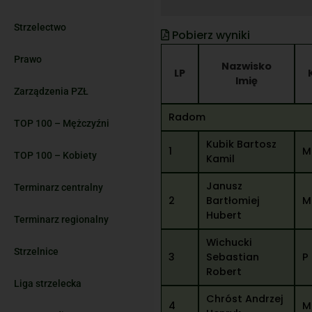
Strzelectwo
Pobierz wyniki
Prawo
Nazwisko
LP
Imię
Zarządzenia PZŁ
Radom
TOP 100 – Mężczyźni
Kubik Bartosz
1
M
TOP 100 – Kobiety
Kamil
Janusz
Terminarz centralny
2
Bartłomiej
M
Hubert
Terminarz regionalny
Wichucki
Strzelnice
3
Sebastian
P
Robert
Liga strzelecka
Chróst Andrzej
4
M