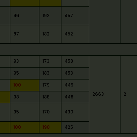
96
192
457
87
182
452
93
173
458
95
183
453
100
179
449
2663
2
98
188
448
95
170
430
100
190
425