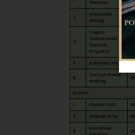
Wiesław
Ulanowski
3
M
Maciej
Ciejpa-
Znamirowski
4
M
Dominik,
Krzysztof
5
Kamiński Jacek
P
Turczyn Paweł
6
M
Andrzej
Krosno
1
Kluska Piotr
M
2
Małecki Artur
M
Hołodniak
3
M
Ireneusz