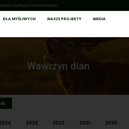
lskich myśliwych i koła łowieckie
DLA MYŚLIWYCH
NASZE PROJEKTY
MEDIA
Wawrzyn dian
n
2024
2023
2022
2021
2020