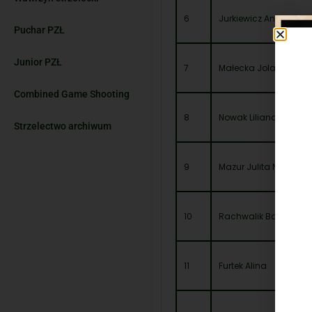
6
Jurkiewicz Anna Just
Puchar PZŁ
Junior PZŁ
7
Małecka Jolanta
Combined Game Shooting
8
Nowak Liliana
Strzelectwo archiwum
9
Mazur Julita Natalia
10
Rachwalik Barbara
11
Furtek Alina