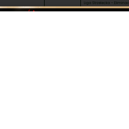
Liga Strzelecka – Eliminac
yna
Legnica
X Puchar Czeskiej Zbrojovk
VI Puchar Firmy KOLBA
VII Puchar RW HUNT
Krosno
VI Puchar Komisji Strzeleck
Liga Strzelecka – Eliminac
XXVIII Tarnobrzeski Pucha
Tarnów
VII Memoriał Dr Grzegorz
XIII Puchar Firmy DELTA OP
XXXI Puchar Jezior Mazurs
Toruń
IV Puchar Firmy SKIBICKI
VII Kujawsko-Pomorski Pu
V Puchar Tarnowskiej Jask
Kraków
Liga Strzelecka – Eliminac
X Nowosądecki Puchar La
VIII Puchar Sudeckiej Krai
Katowice
X Puchar Czeskiej Zbrojovk
XII Puchar Jury Częstocho
XIII Puchar Firmy DELTA OP