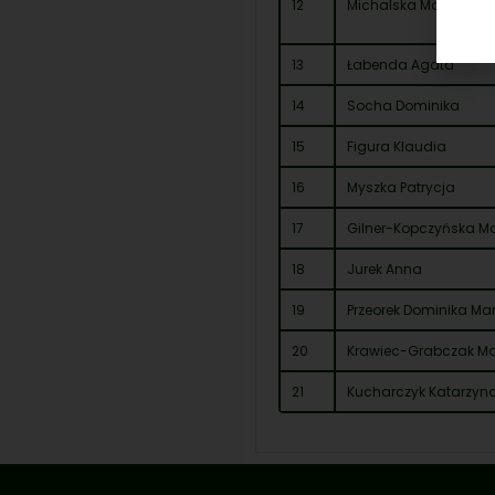
12
Michalska Maria
13
Łabenda Agata
14
Socha Dominika
15
Figura Klaudia
16
Myszka Patrycja
17
Gilner-Kopczyńska M
18
Jurek Anna
19
Przeorek Dominika Ma
20
Krawiec-Grabczak Ma
21
Kucharczyk Katarzyn