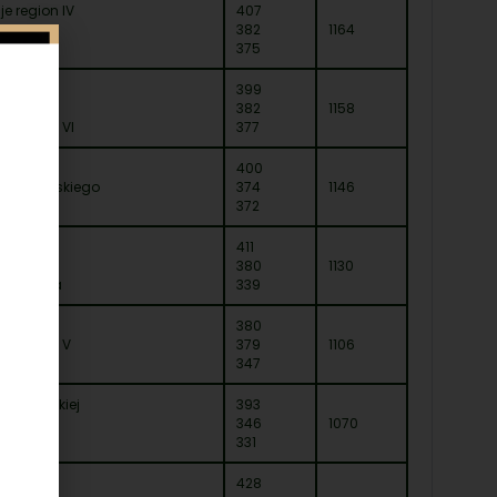
je region IV
407
i
382
1164
375
399
iej
382
1158
je region VI
377
r Wiosny
400
a Wardyńskiego
374
1146
TICAL
372
kich
411
380
1130
char Lata
339
ółki
380
je region V
379
1106
ta
347
ny Łowieckiej
393
i
346
1070
wskiej
331
TICAL
428