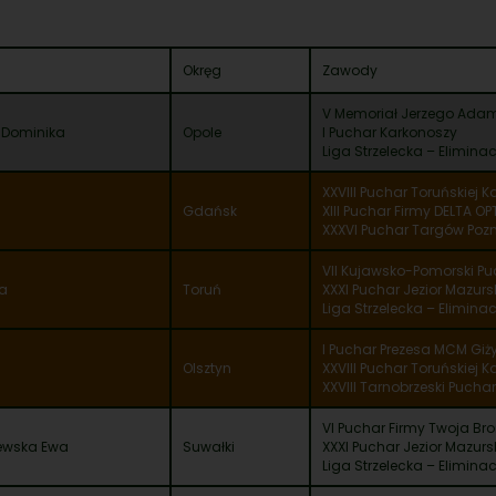
Okręg
Zawody
V Memoriał Jerzego Ada
Dominika
Opole
I Puchar Karkonoszy
Liga Strzelecka – Eliminac
XXVIII Puchar Toruńskiej K
Gdańsk
XIII Puchar Firmy DELTA OP
XXXVI Puchar Targów Poz
VII Kujawsko-Pomorski Pu
a
Toruń
XXXI Puchar Jezior Mazurs
Liga Strzelecka – Eliminacj
I Puchar Prezesa MCM Giż
Olsztyn
XXVIII Puchar Toruńskiej K
XXVIII Tarnobrzeski Pucha
VI Puchar Firmy Twoja Br
zewska Ewa
Suwałki
XXXI Puchar Jezior Mazurs
Liga Strzelecka – Eliminacj