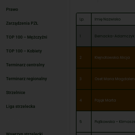
Prawo
Lp.
Imię Nazwisko
Zarządzenia PZŁ
1
Bernacka-Adamczyk 
TOP 100 – Mężczyźni
TOP 100 – Kobiety
2
Klejnotowska Alicja
Terminarz centralny
Terminarz regionalny
3
Oset Maria Magdalen
Strzelnice
4
Pająk Marta
Liga strzelecka
Wawrzyn dian
5
Piątkowska – Klimas
Wawrzyn strzelecki