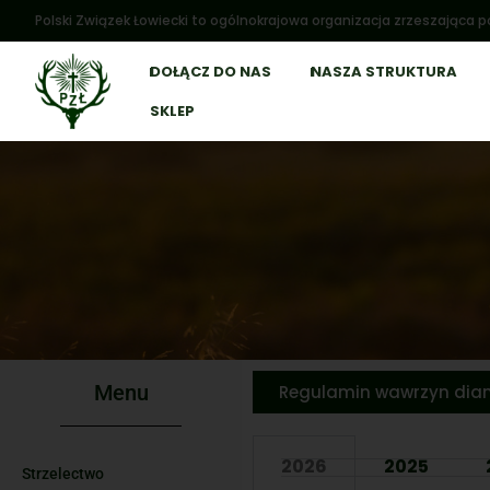
Polski Związek Łowiecki to ogólnokrajowa organizacja zrzeszająca po
DOŁĄCZ DO NAS
NASZA STRUKTURA
SKLEP
Menu
Regulamin wawrzyn dia
2026
2025
Strzelectwo