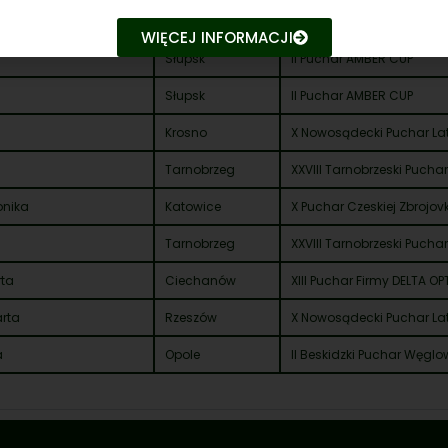
Warszawa
VI Puchar Firmy Twoja Br
IV Puchar Firmy SKIBICKI
WIĘCEJ INFORMACJI
Słupsk
II Puchar AMBER CUP
Słupsk
II Puchar AMBER CUP
Krosno
X Nowosądecki Puchar La
Tarnobrzeg
XXVIII Tarnobrzeski Pucha
onika
Katowice
X Puchar Czeskiej Zbrojovk
Tarnobrzeg
XXVIII Tarnobrzeski Pucha
rta
Ciechanów
XIII Puchar Firmy DELTA OP
rta
Rzeszów
X Nowosądecki Puchar La
a
Opole
II Beskidzki Puchar Węglo