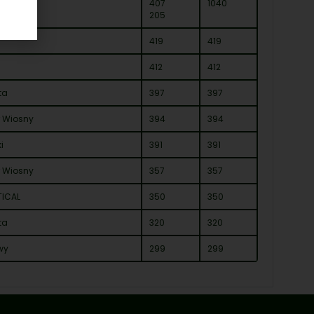
oń
407
1040
205
419
419
412
412
ta
397
397
r Wiosny
394
394
i
391
391
r Wiosny
357
357
TICAL
350
350
ta
320
320
wy
299
299