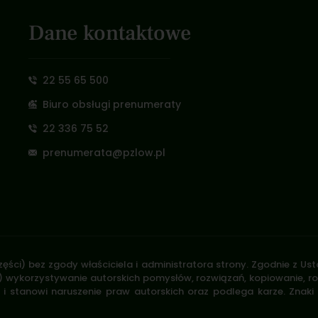
Dane kontaktowe
22 55 65 500
Biuro obsługi prenumeraty
22 336 75 52
prenumerata@pzlow.pl
zęści) bez zgody właściciela i administratora strony. Zgodnie z U
.170) wykorzystywanie autorskich pomysłów, rozwiązań, kopiowanie, 
i stanowi naruszenie praw autorskich oraz podlega karze. Znaki