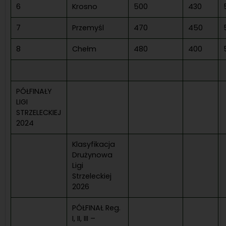
6
Krosno
500
430
7
Przemyśl
470
450
8
Chełm
480
400
PÓŁFINAŁY
LIGI
STRZELECKIEJ
2024
Klasyfikacja
Drużynowa
Ligi
Strzeleckiej
2026
PÓŁFINAŁ Reg.
I, II, III –