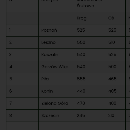
Śrutowe
Krąg
Oś
1
Poznań
525
525
2
Leszno
550
510
3
Koszalin
540
525
4
Gorzów Wlkp.
540
500
5
Piła
555
465
6
Konin
440
405
7
Zielona Góra
470
400
8
Szczecin
245
210