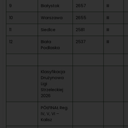
9
Białystok
2657
III
10
Warszawa
2655
III
11
Siedlce
2581
III
12
Biała
2537
III
Podlaska
Klasyfikacja
Drużynowa
Ligi
Strzeleckiej
2026
PÓŁFINAŁ Reg.
IV, V, VI –
Kalisz