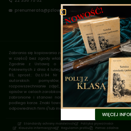
22 336 75 52
prenumerata@pzlow.pl
Zabrania się kopiowania zdjęć oraz opisów (w całości lub
w części) bez zgody właściciela i administratora strony.
Zgodnie z Ustawą o Prawie Autorskim i Prawach
Pokrewnych z dnia 4 lutego 1994 roku (Dz.U.94 Nr 24 poz.
83, sprost.: Dz.U.94 Nr 43 poz.170) wykorzystywanie
autorskich pomysłów, rozwiązań, kopiowanie,
rozpowszechnianie zdjęć, fragmentów grafiki, tekstów
opisów w celach zarobkowych, bez zezwolenia autora jest
zabronione i stanowi naruszenie praw autorskich oraz
podlega karze. Znaki towarowe i graficzne są własnością
odpowiednich firm i/lub instytucji.
WIĘCEJ INFO
Standardy ochrony małoletnich
Polityka prywatności
Klauzula informacyjna
Regulamin profilu
Pomoc zdalna