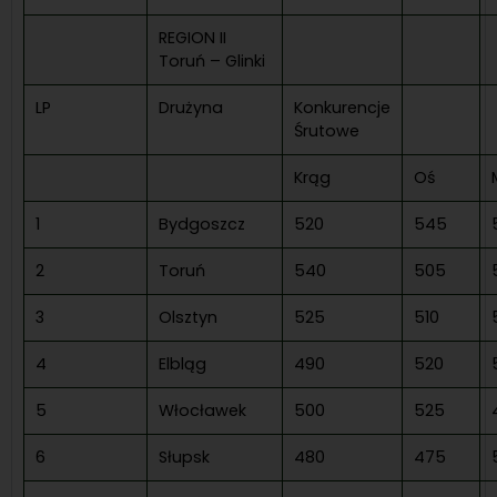
REGION II
Toruń – Glinki
LP
Drużyna
Konkurencje
Śrutowe
Krąg
Oś
1
Bydgoszcz
520
545
2
Toruń
540
505
3
Olsztyn
525
510
4
Elbląg
490
520
5
Włocławek
500
525
6
Słupsk
480
475