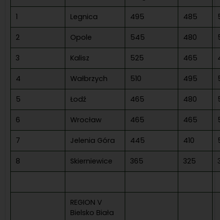
1
Legnica
495
485
2
Opole
545
480
3
Kalisz
525
465
4
Wałbrzych
510
495
5
Łodź
465
480
6
Wrocław
465
465
7
Jelenia Góra
445
410
8
Skierniewice
365
325
REGION V
Bielsko Biała