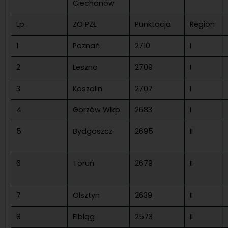
Ciechanów
Lp.
ZO PZŁ
Punktacja
Region
1
Poznań
2710
I
2
Leszno
2709
I
3
Koszalin
2707
I
4
Gorzów Wlkp.
2683
I
5
Bydgoszcz
2695
II
6
Toruń
2679
II
7
Olsztyn
2639
II
8
Elbląg
2573
II