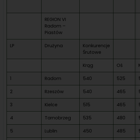
REGION VI
Radom –
Piastów
LP
Drużyna
Konkurencje
Śrutowe
Krąg
Oś
1
Radom
540
525
2
Rzeszów
540
465
3
Kielce
515
465
4
Tarnobrzeg
535
480
5
Lublin
450
485