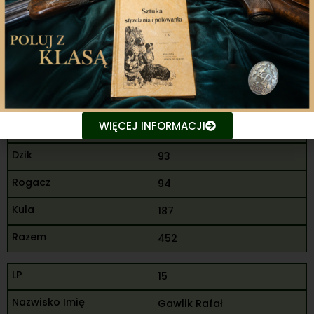
Kielce
80
90
95
WIĘCEJ INFORMACJI
265
93
94
187
452
15
Gawlik Rafał