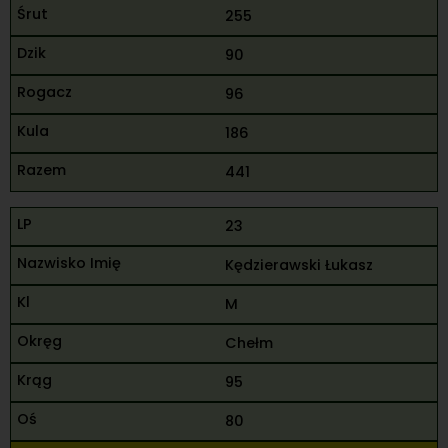
255
90
96
186
441
23
Kędzierawski Łukasz
M
Chełm
95
80