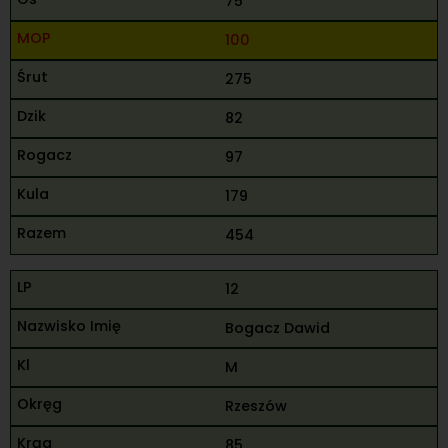
75
100
275
82
97
179
454
12
Bogacz Dawid
M
Rzeszów
85