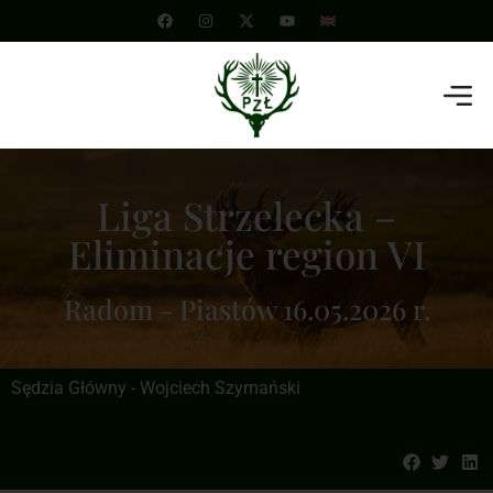
Liga Strzelecka –
Eliminacje region VI
Radom - Piastów 16.05.2026 r.
Sędzia Główny - Wojciech Szymański