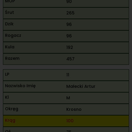
90
265
96
96
192
457
11
Małecki Artur
M
Krosno
100