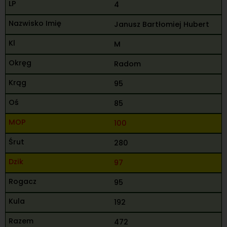
4
Janusz Bartłomiej Hubert
M
Radom
95
85
100
280
97
95
192
472