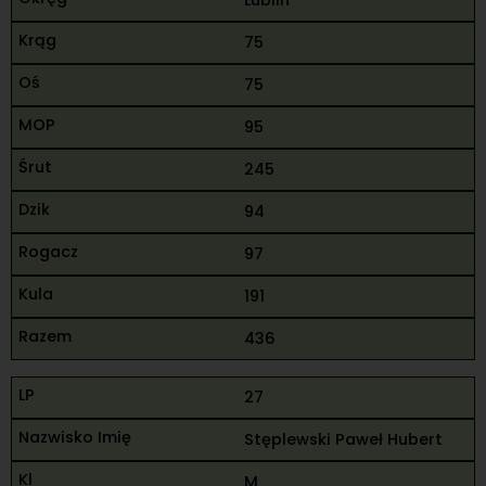
Lublin
75
75
95
245
94
97
191
436
27
Stęplewski Paweł Hubert
M