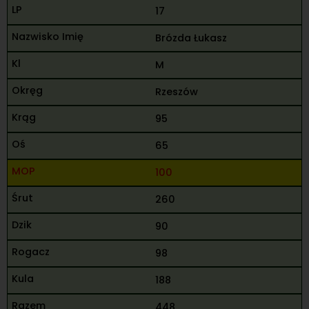
17
Brózda Łukasz
M
Rzeszów
95
65
100
260
90
98
188
448