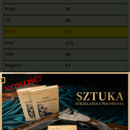
85
85
100
270
95
87
182
452
14
Makuch Mariusz Tomasz
M