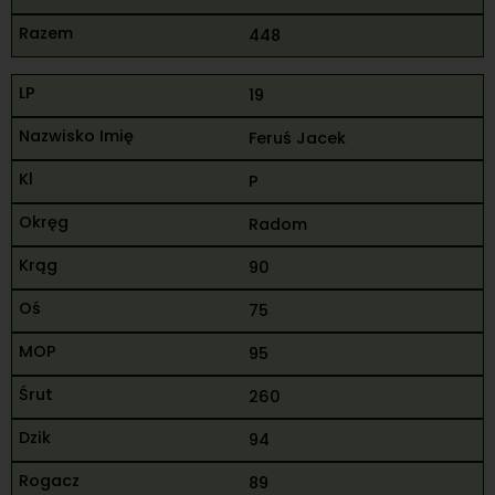
448
19
Feruś Jacek
P
Radom
90
75
95
260
94
89