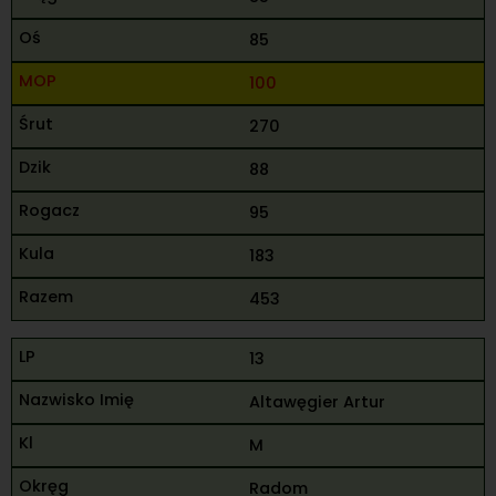
85
100
270
88
95
183
453
13
Altawęgier Artur
M
Radom