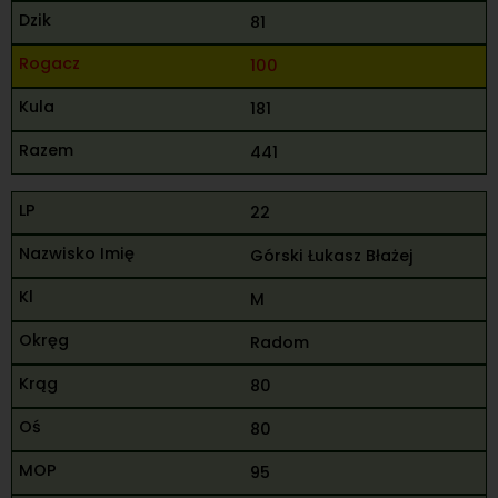
81
100
181
441
22
Górski Łukasz Błażej
M
Radom
80
80
95