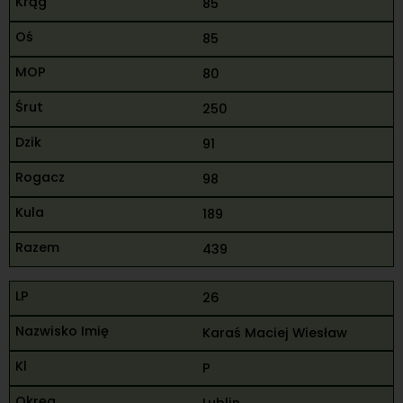
85
85
80
250
91
98
189
439
26
Karaś Maciej Wiesław
P