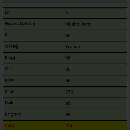
5
Kluska Piotr
M
Krosno
90
85
95
270
95
99
194