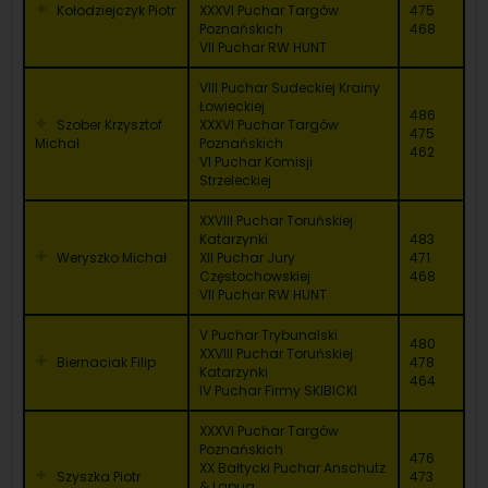
Kołodziejczyk Piotr
XXXVI Puchar Targów
475
Poznańskich
468
VII Puchar RW HUNT
VIII Puchar Sudeckiej Krainy
Łowieckiej
486
Szober Krzysztof
XXXVI Puchar Targów
475
Michał
Poznańskich
462
VI Puchar Komisji
Strzeleckiej
XXVIII Puchar Toruńskiej
Katarzynki
483
Weryszko Michał
XII Puchar Jury
471
Częstochowskiej
468
VII Puchar RW HUNT
V Puchar Trybunalski
480
XXVIII Puchar Toruńskiej
Biernaciak Filip
478
Katarzynki
464
IV Puchar Firmy SKIBICKI
XXXVI Puchar Targów
Poznańskich
476
XX Bałtycki Puchar Anschutz
Szyszka Piotr
473
& Lapua