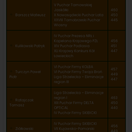
V Puchar Tarnowskiej
Jaskółki
460
Barszcz Mateusz
X Nowosądecki Puchar Lata
450
XXVIII Tarnobrzeski Puchar
445
Wiosny
IV Puchar Prezesa NRŁ i
Kapelana Krajowego PZŁ
456
Kulikowski Patryk
XIV Puchar Podlasia
451
XLI Krajowy Konkurs Kół
447
Łowieckich
VI Puchar Firmy KOLBA
457
Turczyn Paweł
VI Puchar Firmy Twoja Broń
449
Piotr
Liga Strzelecka – Eliminacje
447
region III
Liga Strzelecka – Eliminacje
region I
463
Ratajczak
XIII Puchar Firmy DELTA
450
Tomasz
OPTICAL
440
IV Puchar Firmy SKIBICKI
IV Puchar Firmy SKIBICKI
456
Ziółkowski
VII Kujawsko-Pomorski
449