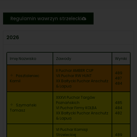
Regulamin wawrzyn strzelecki
2026
Imię Nazwisko
Zawody
Wyniki
II Puchar AMBER CUP
489
Pasztaleniec
VII Puchar RW HUNT
487
Kamil
XX Bałtycki Puchar Anschutz
484
& Lapua
XXXVI Puchar Targów
Poznańskich
485
Szymański
VI Puchar Firmy KOLBA
484
Tomasz
XX Bałtycki Puchar Anschutz
482
& Lapua
VI Puchar Komisji
Strzeleckiej
489