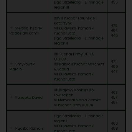
Liga Strzelecka – Eliminacje
455
region III
XXVIII Puchar Toruńskiej
Katarzynki
479
Meronk-Pisarek
VII Kujawsko-Pomorski
454
Radosław Kamil
Puchar Lata
445
Liga Strzelecka – Eliminacje
region II
XIII Puchar Firmy DELTA
OPTICAL
471
Smykowski
XX Bałtycki Puchar Anschutz
459
Marcin
& Lapua
447
VII Kujawsko-Pomorski
Puchar Lata
XLI Krajowy Konkurs Kół
463
Łowieckich
Konupka David
457
VI Memoriał Marka Ziomka
457
VI Puchar Firmy KOLBA
Liga Strzelecka – Eliminacje
region I
466
VII Kujawsko-Pomorski
Rączka Roman
458
Puchar Lata