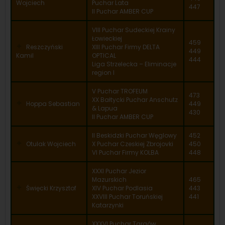
Wojciech
Puchar Lata
447
II Puchar AMBER CUP
VIII Puchar Sudeckiej Krainy
Łowieckiej
459
Reszczyński
XIII Puchar Firmy DELTA
449
Kamil
OPTICAL
444
Liga Strzelecka – Eliminacje
region I
V Puchar TROFEUM
473
XX Bałtycki Puchar Anschutz
Hoppa Sebastian
449
& Lapua
430
II Puchar AMBER CUP
II Beskidzki Puchar Węglowy
452
Otulak Wojciech
X Puchar Czeskiej Zbrojovki
450
VI Puchar Firmy KOLBA
448
XXXI Puchar Jezior
Mazurskich
465
Święcki Krzysztof
XIV Puchar Podlasia
443
XXVIII Puchar Toruńskiej
441
Katarzynki
XXXVI Puchar Targów