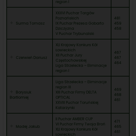
region I
XXXVI Puchar Targów
Poznańskich
481
Surma Tomasz
IX Puchar Prezesa Gobarto
459
Dziczyzna
458
V Puchar Trybunalski
XLI Krajowy Konkurs Kół
Łowieckich
467
XII Puchar Jury
Czerwień Dariusz
467
Częstochowskiej
464
Liga Strzelecka – Eliminacje
region I
Liga Strzelecka – Eliminacje
region III
469
Borysiuk
XIII Puchar Firmy DELTA
468
Bartłomiej
OPTICAL
461
XXVIII Puchar Toruńskiej
Katarzynki
II Puchar AMBER CUP
471
VI Puchar Firmy Twoja Broń
Madej Jakub
465
XLI Krajowy Konkurs Kół
461
Łowieckich