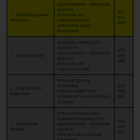
Liga Strzelecka – Eliminacje
region III
471
Pilcicki Bogusław
XII Puchar Jury
470
Wojciech
Częstochowskiej
469
XXXI Puchar Jezior
Mazurskich
XLI Krajowy Konkurs Kół
Łowieckich
479
Liga Strzelecka – Eliminacje
Wadas Michał
465
region III
465
XII Puchar Jury
Częstochowskiej
VI Puchar Komisji
Strzeleckiej
476
Wójcik Hubert
II Puchar AMBER CUP
469
Bogusław
XX Bałtycki Puchar Anschutz
462
& Lapua
IV Puchar Prezesa NRŁ i
Kapelana Krajowego PZŁ
479
Chodowiec
Liga Strzelecka – Eliminacje
464
Andrzej
region III
463
XXVIII Puchar Toruńskiej
Katarzynki