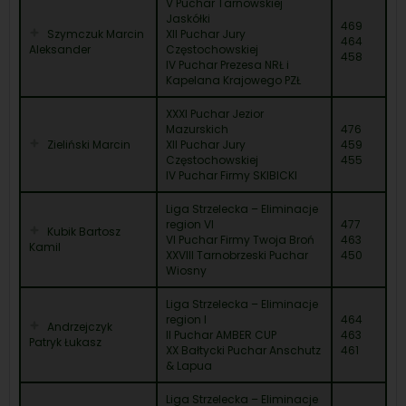
V Puchar Tarnowskiej
Jaskółki
469
Szymczuk Marcin
XII Puchar Jury
464
Aleksander
Częstochowskiej
458
IV Puchar Prezesa NRŁ i
Kapelana Krajowego PZŁ
XXXI Puchar Jezior
Mazurskich
476
Zieliński Marcin
XII Puchar Jury
459
Częstochowskiej
455
IV Puchar Firmy SKIBICKI
Liga Strzelecka – Eliminacje
region VI
477
Kubik Bartosz
VI Puchar Firmy Twoja Broń
463
Kamil
XXVIII Tarnobrzeski Puchar
450
Wiosny
Liga Strzelecka – Eliminacje
region I
464
Andrzejczyk
II Puchar AMBER CUP
463
Patryk Łukasz
XX Bałtycki Puchar Anschutz
461
& Lapua
Liga Strzelecka – Eliminacje