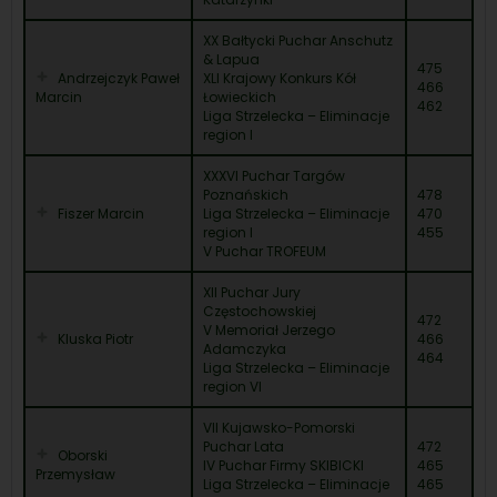
XX Bałtycki Puchar Anschutz
& Lapua
475
Andrzejczyk Paweł
XLI Krajowy Konkurs Kół
466
Marcin
Łowieckich
462
Liga Strzelecka – Eliminacje
region I
XXXVI Puchar Targów
Poznańskich
478
Fiszer Marcin
Liga Strzelecka – Eliminacje
470
region I
455
V Puchar TROFEUM
XII Puchar Jury
Częstochowskiej
472
V Memoriał Jerzego
Kluska Piotr
466
Adamczyka
464
Liga Strzelecka – Eliminacje
region VI
VII Kujawsko-Pomorski
Puchar Lata
472
Oborski
IV Puchar Firmy SKIBICKI
465
Przemysław
Liga Strzelecka – Eliminacje
465