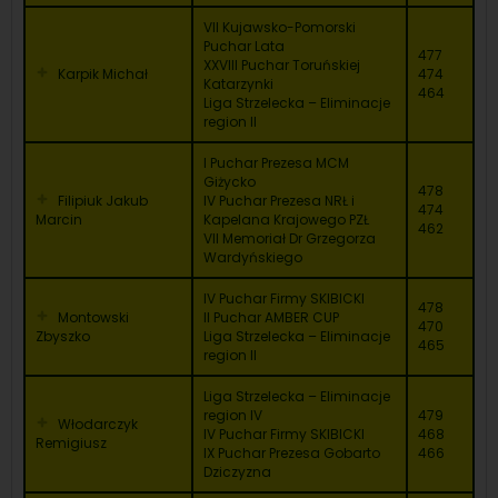
VII Kujawsko-Pomorski
Puchar Lata
477
XXVIII Puchar Toruńskiej
Karpik Michał
474
Katarzynki
464
Liga Strzelecka – Eliminacje
region II
I Puchar Prezesa MCM
Giżycko
478
Filipiuk Jakub
IV Puchar Prezesa NRŁ i
474
Marcin
Kapelana Krajowego PZŁ
462
VII Memoriał Dr Grzegorza
Wardyńskiego
IV Puchar Firmy SKIBICKI
478
Montowski
II Puchar AMBER CUP
470
Zbyszko
Liga Strzelecka – Eliminacje
465
region II
Liga Strzelecka – Eliminacje
region IV
479
Włodarczyk
IV Puchar Firmy SKIBICKI
468
Remigiusz
IX Puchar Prezesa Gobarto
466
Dziczyzna