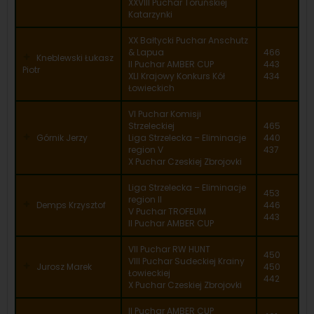
XXVIII Puchar Toruńskiej
Katarzynki
XX Bałtycki Puchar Anschutz
& Lapua
466
Kneblewski Łukasz
II Puchar AMBER CUP
443
Piotr
XLI Krajowy Konkurs Kół
434
Łowieckich
VI Puchar Komisji
Strzeleckiej
465
Górnik Jerzy
Liga Strzelecka – Eliminacje
440
region V
437
X Puchar Czeskiej Zbrojovki
Liga Strzelecka – Eliminacje
453
region II
Demps Krzysztof
446
V Puchar TROFEUM
443
II Puchar AMBER CUP
VII Puchar RW HUNT
450
VIII Puchar Sudeckiej Krainy
Jurosz Marek
450
Łowieckiej
442
X Puchar Czeskiej Zbrojovki
II Puchar AMBER CUP