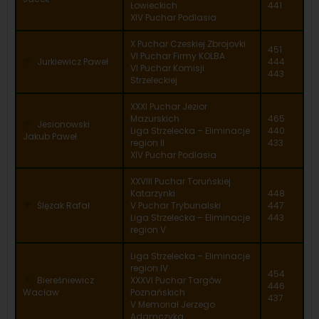
Łowieckich
441
XIV Puchar Podlasia
X Puchar Czeskiej Zbrojovki
451
VI Puchar Firmy KOLBA
Jurkiewicz Paweł
444
VI Puchar Komisji
443
Strzeleckiej
XXXI Puchar Jezior
Mazurskich
465
Jesionowski
Liga Strzelecka – Eliminacje
440
Jakub Paweł
region II
433
XIV Puchar Podlasia
XXVIII Puchar Toruńskiej
Katarzynki
448
Ślęzak Rafał
V Puchar Trybunalski
447
Liga Strzelecka – Eliminacje
443
region V
Liga Strzelecka – Eliminacje
region IV
454
Biereśniewicz
XXXVI Puchar Targów
446
Wacław
Poznańskich
437
V Memoriał Jerzego
Adamczyka