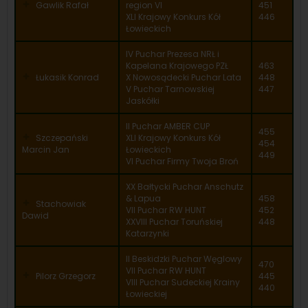
Gawlik Rafał
region VI
451
XLI Krajowy Konkurs Kół
446
Łowieckich
IV Puchar Prezesa NRŁ i
Kapelana Krajowego PZŁ
463
Łukasik Konrad
X Nowosądecki Puchar Lata
448
V Puchar Tarnowskiej
447
Jaskółki
II Puchar AMBER CUP
455
Szczepański
XLI Krajowy Konkurs Kół
454
Marcin Jan
Łowieckich
449
VI Puchar Firmy Twoja Broń
XX Bałtycki Puchar Anschutz
& Lapua
458
Stachowiak
VII Puchar RW HUNT
452
Dawid
XXVIII Puchar Toruńskiej
448
Katarzynki
II Beskidzki Puchar Węglowy
470
VII Puchar RW HUNT
Pilorz Grzegorz
445
VIII Puchar Sudeckiej Krainy
440
Łowieckiej