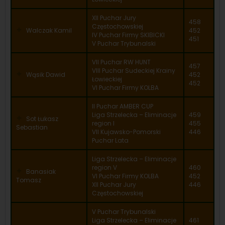
XII Puchar Jury
458
Częstochowskiej
Walczak Kamil
452
IV Puchar Firmy SKIBICKI
451
V Puchar Trybunalski
VII Puchar RW HUNT
457
VIII Puchar Sudeckiej Krainy
Wąsik Dawid
452
Łowieckiej
452
VI Puchar Firmy KOLBA
II Puchar AMBER CUP
Liga Strzelecka – Eliminacje
459
Sot Łukasz
region I
455
Sebastian
VII Kujawsko-Pomorski
446
Puchar Lata
Liga Strzelecka – Eliminacje
region V
460
Banasiak
VI Puchar Firmy KOLBA
452
Tomasz
XII Puchar Jury
446
Częstochowskiej
V Puchar Trybunalski
Liga Strzelecka – Eliminacje
461