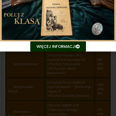
Wiosny
XXXI Puchar Jezior
458
Mazurskich
Kaczyński Maciej
454
VI Puchar Firmy Twoja Broń
453
XIV Puchar Podlasia
XXVIII Tarnobrzeski Puchar
462
Wiosny
Tyrka Tomasz
451
VI Puchar Firmy KOLBA
451
VII Puchar RW HUNT
WIĘCEJ INFORMACJI
IV Puchar Prezesa NRŁ i
Kapelana Krajowego PZŁ
461
Sawicki Dariusz
V Puchar Trybunalski
453
XXXI Puchar Jezior
450
Mazurskich
IV Puchar Firmy SKIBICKI
458
Marcinowski
Liga Strzelecka – Eliminacje
455
Patryk
region IV
451
X Puchar Czeskiej Zbrojovki
II Puchar AMBER CUP
V Memoriał Jerzego
471
Bobkiewicz
Adamczyka
447