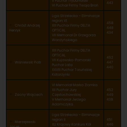
V Puchar Trybunalski
443
VI Puchar Firmy Twoja Broń
Liga Strzelecka – Eliminacje
region VI
458
Chróst Andrzej
XIII Puchar Firmy DELTA
448
Henryk
OPTICAL
434
VII Memoriał Dr Grzegorza
Wardyńskiego
XIII Puchar Firmy DELTA
OPTICAL
452
VII Kujawsko-Pomorski
Wiśniewski Piotr
447
Puchar Lata
440
XXVIII Puchar Toruńskiej
Katarzynki
VI Memoriał Marka Ziomka
XII Puchar Jury
452
Zacny Wojciech
Częstochowskiej
449
V Memoriał Jerzego
438
Adamczyka
Liga Strzelecka – Eliminacje
region II
451
Mierzejewski
XLI Krajowy Konkurs Kół
446
Jacek