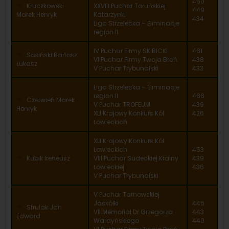
450
Kruczkowski
XXVIII Puchar Toruńskiej
449
Marek Henryk
Katarzynki
434
Liga Strzelecka – Eliminacje
region II
IV Puchar Firmy SKIBICKI
461
Sosiński Bartosz
VI Puchar Firmy Twoja Broń
438
Łukasz
V Puchar Trybunalski
433
Liga Strzelecka – Eliminacje
region II
466
Czerwień Marek
V Puchar TROFEUM
439
Henryk
XLI Krajowy Konkurs Kół
426
Łowieckich
XLI Krajowy Konkurs Kół
Łowieckich
453
Kubik Ireneusz
VIII Puchar Sudeckiej Krainy
439
Łowieckiej
436
V Puchar Trybunalski
V Puchar Tarnowskiej
Jaskółki
445
Strulak Jan
VII Memoriał Dr Grzegorza
443
Edward
Wardyńskiego
440