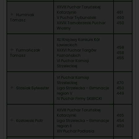
XXVIII Puchar Toruńskiej
Katarzynki
461
Huminiak
V Puchar Trybunalski
460
Tomasz
XXVIII Tarnobrzeski Puchar
450
Wiosny
XLI Krajowy Konkurs Kół
Łowieckich
458
Furmańczak
XXXVI Puchar Targów
458
Tomasz
Poznańskich
455
VI Puchar Komisji
Strzeleckiej
VI Puchar Komisji
Strzeleckiej
470
Stasiak Sylwester
Liga Strzelecka – Eliminacje
450
region V
449
IV Puchar Firmy SKIBICKI
XXVIII Puchar Toruńskiej
Katarzynki
465
Kozłowski Piotr
Liga Strzelecka – Eliminacje
454
region II
450
XIV Puchar Podlasia