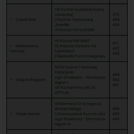
VIII Puchar Sudeckiej Krainy
Łowieckiej
475
Czylok Piotr
V Puchar Tarnowskiej
468
Jaskółki
454
VI Puchar Firmy KOLBA
VII Puchar RW HUNT
471
Malinkiewicz
XLI Krajowy Konkurs Kół
462
Tomasz
Łowieckich
460
II Beskidzki Puchar Węglowy
XXVIII Puchar Toruńskiej
Katarzynki
469
Liga Strzelecka – Eliminacje
Gałęcki Bogdan
462
region I
461
XIII Puchar Firmy DELTA
OPTICAL
VII Memoriał Dr Grzegorza
Wardyńskiego
465
Górski Henryk
X Nowosądecki Puchar Lata
463
Liga Strzelecka – Eliminacje
463
region VI