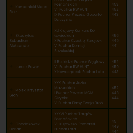
Poznańskich
453
Komarnicki Marek
VII Puchar RW HUNT
452
Piotr
IX Puchar Prezesa Gobarto
443
Dziczyzna
XLI Krajowy Konkurs Kół
Skoczylas
Łowieckich
456
Sebastian
X Puchar Czeskiej Zbrojovki
449
Aleksander
VI Puchar Komisji
441
Strzeleckiej
II Beskidzki Puchar Węglowy
452
Jurosz Paweł
VII Puchar RW HUNT
450
X Nowosądecki Puchar Lata
443
XXXI Puchar Jezior
Mazurskich
452
Molski Krzysztof
I Puchar Prezesa MCM
448
Lech
Giżycko
444
VI Puchar Firmy Twoja Broń
XXXVI Puchar Targów
Poznańskich
451
Chodakowski
VII Kujawsko-Pomorski
449
Dorian
Puchar Lata
444