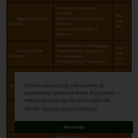
V Puchar Tarnowskiej
Jaskółki
443
Stęplewski Paweł
XXVIII Tarnobrzeski Puchar
443
Hubert
Wiosny
440
XIII Puchar Firmy DELTA
OPTICAL
II Beskidzki Puchar Węglowy
450
Turczyn Paweł
VII Memoriał Dr Grzegorza
438
Andrzej
Wardyńskiego
438
VI Puchar Firmy Twoja Broń
Liga Strzelecka – Eliminacje
region III
462
Marlęga
XIV Puchar Podlasia
440
Serwis wykorzystuje pliki cookies do
Sławomir
I Puchar Prezesa MCM
423
poprawnego działania strony. Korzystanie z
Giżycko
witryny oznacza zgodę na ich zapis lub
II Beskidzki Puchar Węglowy
odczyt.
Uzyskaj więcej informacji
VIII Puchar Sudeckiej Krainy
449
Kawik Waldemar
Łowieckiej
443
V Memoriał Jerzego
432
Adamczyka
Akceptuje
XII Puchar Jury