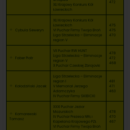
472
XLI Krajowy Konkurs Kół
Łowieckich
XLI Krajowy Konkurs Kół
Łowieckich
475
Cybula Seweryn
VI Puchar Firmy Twoja Broń
475
Liga Strzelecka – Eliminacje
470
region V
VII Puchar RW HUNT
478
Liga Strzelecka – Eliminacje
Faber Piotr
472
region V
468
X Puchar Czeskiej Zbrojovki
Liga Strzelecka – Eliminacje
region I
481
Kołodziński Jacek
V Memoriał Jerzego
471
Adamczyka
463
IV Puchar Firmy SKIBICKI
XXXI Puchar Jezior
Mazurskich
478
Komarewski
IV Puchar Prezesa NRŁ i
470
Tomasz
Kapelana Krajowego PZŁ
467
VI Puchar Firmy Twoja Broń