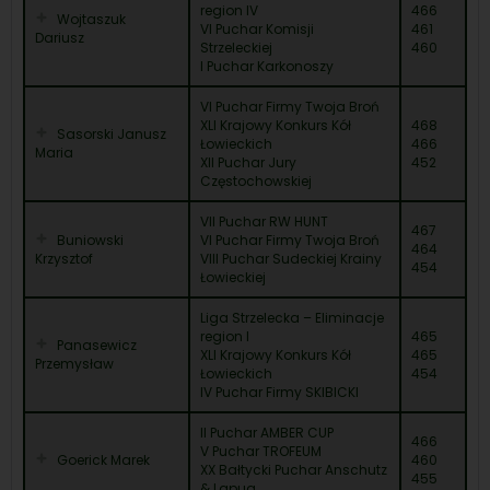
region IV
466
Wojtaszuk
VI Puchar Komisji
461
Dariusz
Strzeleckiej
460
I Puchar Karkonoszy
VI Puchar Firmy Twoja Broń
XLI Krajowy Konkurs Kół
468
Sasorski Janusz
Łowieckich
466
Maria
XII Puchar Jury
452
Częstochowskiej
VII Puchar RW HUNT
467
Buniowski
VI Puchar Firmy Twoja Broń
464
Krzysztof
VIII Puchar Sudeckiej Krainy
454
Łowieckiej
Liga Strzelecka – Eliminacje
region I
465
Panasewicz
XLI Krajowy Konkurs Kół
465
Przemysław
Łowieckich
454
IV Puchar Firmy SKIBICKI
II Puchar AMBER CUP
466
V Puchar TROFEUM
Goerick Marek
460
XX Bałtycki Puchar Anschutz
455
& Lapua