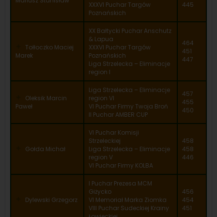
Mariusz Stanisław
XXXVI Puchar Targów
445
Poznańskich
XX Bałtycki Puchar Anschutz
& Lapua
464
Tołłoczko Maciej
XXXVI Puchar Targów
451
Marek
Poznańskich
447
Liga Strzelecka – Eliminacje
region I
Liga Strzelecka – Eliminacje
457
Oleksik Marcin
region VI
455
Paweł
VI Puchar Firmy Twoja Broń
450
II Puchar AMBER CUP
VI Puchar Komisji
Strzeleckiej
458
Gołda Michał
Liga Strzelecka – Eliminacje
458
region V
446
VI Puchar Firmy KOLBA
I Puchar Prezesa MCM
Giżycko
456
Dylewski Grzegorz
VI Memoriał Marka Ziomka
454
VIII Puchar Sudeckiej Krainy
451
Łowieckiej