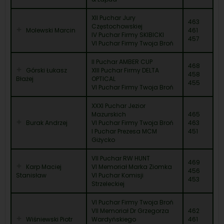
XII Puchar Jury
463
Częstochowskiej
Molewski Marcin
461
IV Puchar Firmy SKIBICKI
457
VI Puchar Firmy Twoja Broń
II Puchar AMBER CUP
468
Górski Łukasz
XIII Puchar Firmy DELTA
458
Błażej
OPTICAL
455
VI Puchar Firmy Twoja Broń
XXXI Puchar Jezior
Mazurskich
465
Burak Andrzej
VI Puchar Firmy Twoja Broń
463
I Puchar Prezesa MCM
451
Giżycko
VII Puchar RW HUNT
469
Karp Maciej
VI Memoriał Marka Ziomka
456
Stanisław
VI Puchar Komisji
453
Strzeleckiej
VI Puchar Firmy Twoja Broń
VII Memoriał Dr Grzegorza
462
Wiśniewski Piotr
Wardyńskiego
461