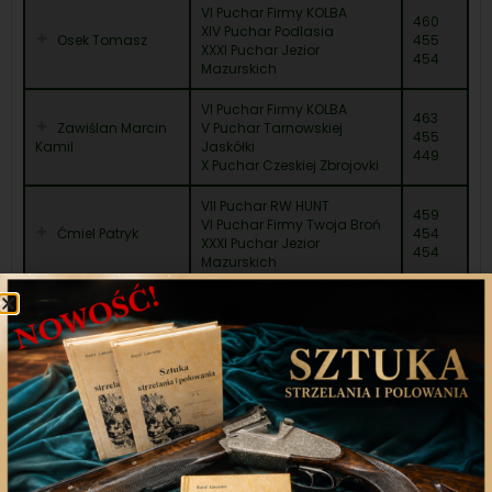
VI Puchar Firmy KOLBA
460
XIV Puchar Podlasia
Osek Tomasz
455
XXXI Puchar Jezior
454
Mazurskich
VI Puchar Firmy KOLBA
463
Zawiślan Marcin
V Puchar Tarnowskiej
455
Kamil
Jaskółki
449
X Puchar Czeskiej Zbrojovki
VII Puchar RW HUNT
459
VI Puchar Firmy Twoja Broń
Ćmiel Patryk
454
XXXI Puchar Jezior
454
Mazurskich
XLI Krajowy Konkurs Kół
Łowieckich
460
Kędzierski
VI Memoriał Marka Ziomka
456
Zbigniew
XXXI Puchar Jezior
450
Mazurskich
X Nowosądecki Puchar Lata
Liga Strzelecka – Eliminacje
461
Bogacz Dawid
region VI
453
XXVIII Tarnobrzeski Puchar
452