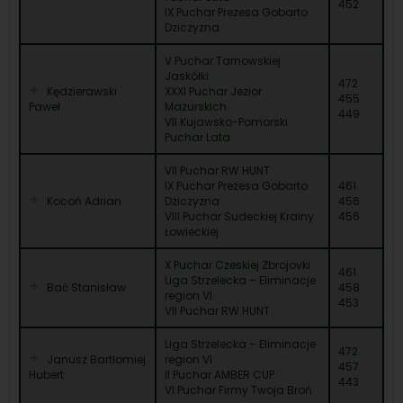
452
IX Puchar Prezesa Gobarto
Dziczyzna
V Puchar Tarnowskiej
Jaskółki
472
Kędzierawski
XXXI Puchar Jezior
455
Paweł
Mazurskich
449
VII Kujawsko-Pomorski
Puchar Lata
VII Puchar RW HUNT
IX Puchar Prezesa Gobarto
461
Kocoń Adrian
Dziczyzna
456
VIII Puchar Sudeckiej Krainy
456
Łowieckiej
X Puchar Czeskiej Zbrojovki
461
Liga Strzelecka – Eliminacje
Bać Stanisław
458
region VI
453
VII Puchar RW HUNT
Liga Strzelecka – Eliminacje
472
Janusz Bartłomiej
region VI
457
Hubert
II Puchar AMBER CUP
443
VI Puchar Firmy Twoja Broń