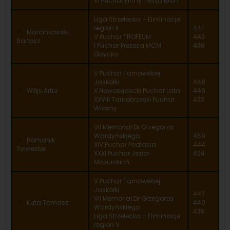
VI Puchar Firmy Twoja Broń
Liga Strzelecka – Eliminacje
region II
447
Marcinkowski
V Puchar TROFEUM
443
Bartosz
I Puchar Prezesa MCM
438
Giżycko
V Puchar Tarnowskiej
Jaskółki
448
Wójs Artur
X Nowosądecki Puchar Lata
446
XXVIII Tarnobrzeski Puchar
433
Wiosny
VII Memoriał Dr Grzegorza
Wardyńskiego
459
Romanik
XIV Puchar Podlasia
444
Sylwester
XXXI Puchar Jezior
424
Mazurskich
V Puchar Tarnowskiej
Jaskółki
447
VII Memoriał Dr Grzegorza
Kuta Tomasz
440
Wardyńskiego
439
Liga Strzelecka – Eliminacje
region V