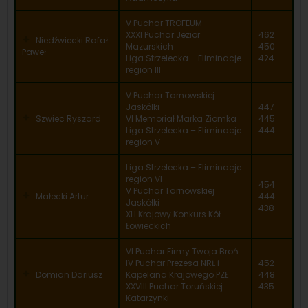
V Puchar TROFEUM
XXXI Puchar Jezior
462
Niedźwiecki Rafał
Mazurskich
450
Paweł
Liga Strzelecka – Eliminacje
424
region III
V Puchar Tarnowskiej
Jaskółki
447
Szwiec Ryszard
VI Memoriał Marka Ziomka
445
Liga Strzelecka – Eliminacje
444
region V
Liga Strzelecka – Eliminacje
region VI
454
V Puchar Tarnowskiej
Małecki Artur
444
Jaskółki
438
XLI Krajowy Konkurs Kół
Łowieckich
VI Puchar Firmy Twoja Broń
IV Puchar Prezesa NRŁ i
452
Domian Dariusz
Kapelana Krajowego PZŁ
448
XXVIII Puchar Toruńskiej
435
Katarzynki