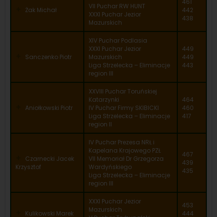
461
VII Puchar RW HUNT
Żak Michał
442
XXXI Puchar Jezior
438
Mazurskich
XIV Puchar Podlasia
XXXI Puchar Jezior
449
Sanczenko Piotr
Mazurskich
449
Liga Strzelecka – Eliminacje
443
region III
XXVIII Puchar Toruńskiej
Katarzynki
464
Aniołkowski Piotr
IV Puchar Firmy SKIBICKI
460
Liga Strzelecka – Eliminacje
417
region II
IV Puchar Prezesa NRŁ i
Kapelana Krajowego PZŁ
467
Czarnecki Jacek
VII Memoriał Dr Grzegorza
439
Krzysztof
Wardyńskiego
435
Liga Strzelecka – Eliminacje
region III
XXXI Puchar Jezior
453
Mazurskich
Kulikowski Marek
444