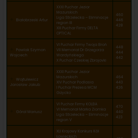
XXXI Puchar Jezior
Mazurskich
460
Liga Strzelecka – Eliminacje
Białobrzeski Artur
446
region III
428
XIII Puchar Firmy DELTA
OPTICAL
VI Puchar Firmy Twoja Broń
448
Pawlak Szymon
VII Memoriał Dr Grzegorza
444
Wojciech
Wardyńskiego
442
X Puchar Czeskiej Zbrojovki
XXXI Puchar Jezior
Mazurskich
464
Wojtulewicz
XIV Puchar Podlasia
443
Jarosław Jakub
I Puchar Prezesa MCM
426
Giżycko
VI Puchar Firmy KOLBA
470
VI Memoriał Marka Ziomka
Góral Mariusz
440
Liga Strzelecka – Eliminacje
423
region V
XLI Krajowy Konkurs Kół
Łowieckich