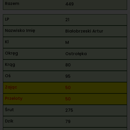
449
21
Białobrzeski Artur
M
Ostrołęka
80
95
50
50
275
79