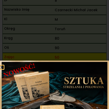
8
Czarnecki Michał Jacek
M
Toruń
80
90
50
50
270
92
99
191