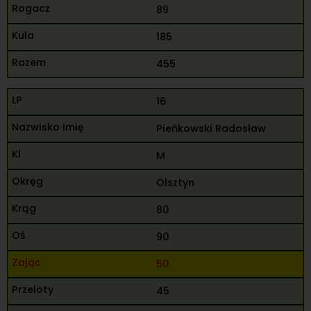
89
185
455
16
Pieńkowski Radosław
M
Olsztyn
80
90
50
45