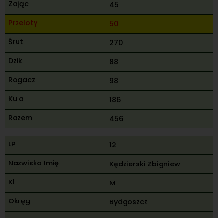
45
50
270
88
98
186
456
12
Kędzierski Zbigniew
M
Bydgoszcz