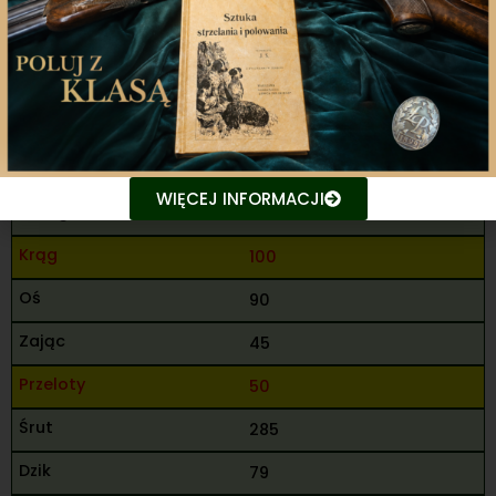
461
9
Witak Hubert Henryk
M
WIĘCEJ INFORMACJI
Suwałki
100
90
45
50
285
79