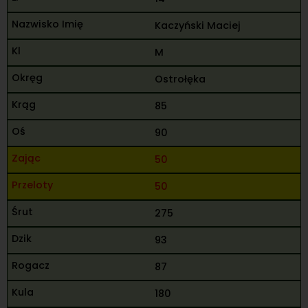
Kaczyński Maciej
M
Ostrołęka
85
90
50
50
275
93
87
180