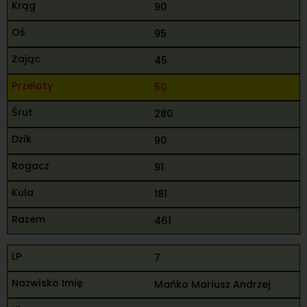
90
95
45
50
280
90
91
181
461
7
Mańko Mariusz Andrzej