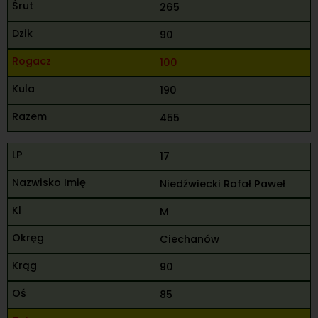
265
90
100
190
455
17
Niedźwiecki Rafał Paweł
M
Ciechanów
90
85