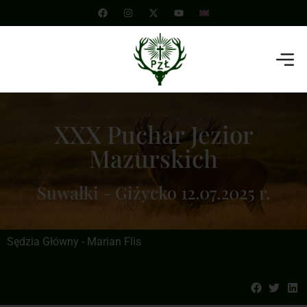
XXX Puchar Jezior
Mazurskich
Suwałki - Giżycko 12.07.2025 r.
Sędzia Główny - Marian Flis