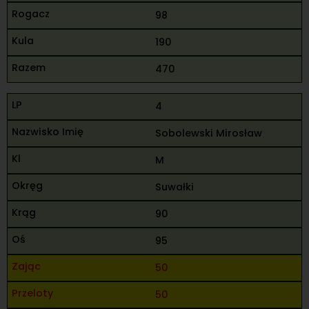
98
190
470
4
Sobolewski Mirosław
M
Suwałki
90
95
50
50