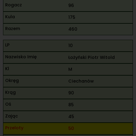
96
175
460
10
Łożyński Piotr Witold
M
Ciechanów
90
85
45
50