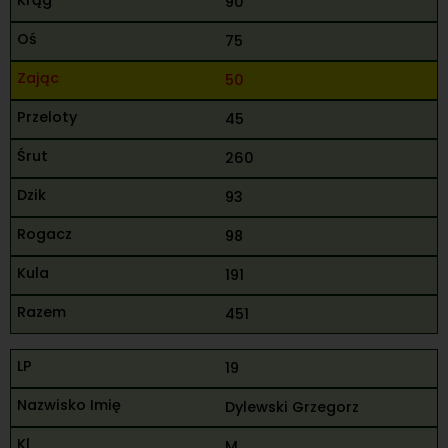
90
75
50
45
260
93
98
191
451
19
Dylewski Grzegorz
M