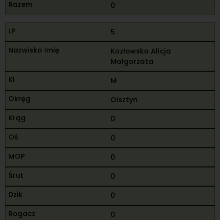
0
5
Kozłowska Alicja
Małgorzata
M
Olsztyn
0
0
0
0
0
0