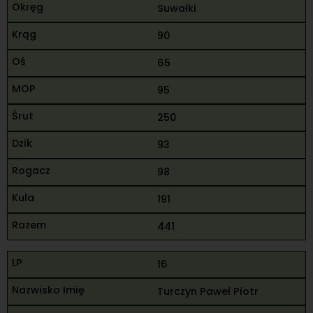
Suwałki
90
65
95
250
93
98
191
441
16
Turczyn Paweł Piotr