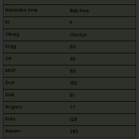
Bąk Ewa
P
Olsztyn
50
45
60
155
51
77
128
283