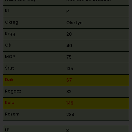
P
Olsztyn
20
40
75
135
67
82
149
284
3