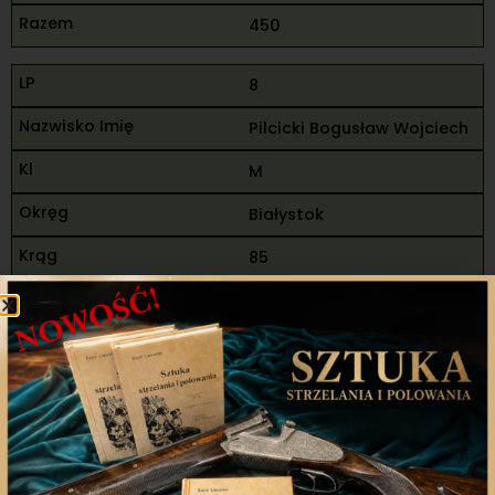
450
8
Pilcicki Bogusław Wojciech
M
Białystok
85
95
100
280
75
94