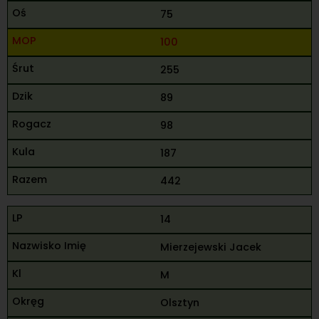
75
100
255
89
98
187
442
14
Mierzejewski Jacek
M
Olsztyn