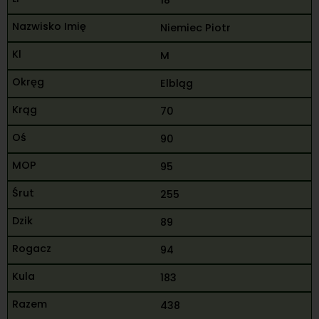
18
Niemiec Piotr
M
Elbląg
70
90
95
255
89
94
183
438