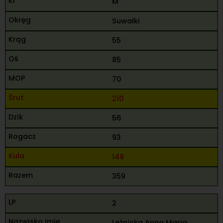
M
Suwałki
55
85
70
210
56
93
149
359
2
Leźnicka Anna Maria