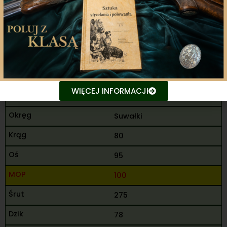
169
449
9
Sanczenko Piotr
WIĘCEJ INFORMACJI
M
Suwałki
80
95
100
275
78