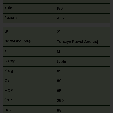
186
436
21
Turczyn Paweł Andrzej
M
Lublin
85
80
85
250
88