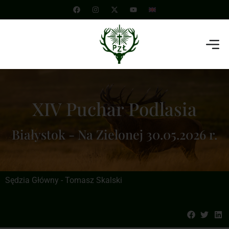
XIV Puchar Podlasia
Białystok - Na Zielonej 30.05.2026 r.
Sędzia Główny - Tomasz Skalski