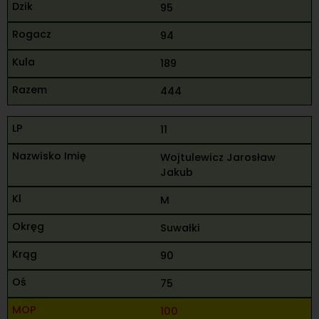
95
94
189
444
11
Wojtulewicz Jarosław
Jakub
M
Suwałki
90
75
100