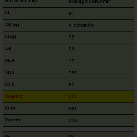
Marlęga Sławomir
M
Ciechanów
95
95
70
260
80
100
180
440