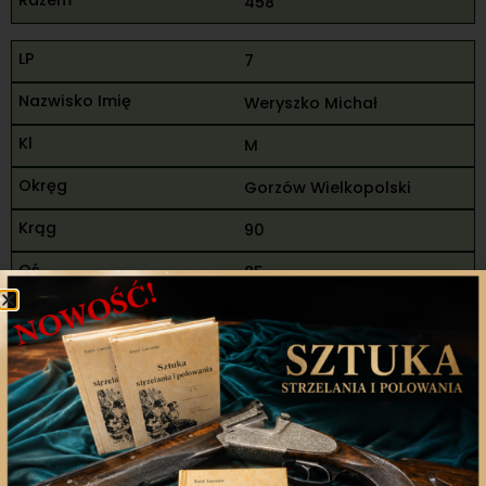
458
7
Weryszko Michał
M
Gorzów Wielkopolski
90
85
95
270
88
98
186