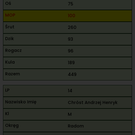
75
100
260
93
96
189
449
14
Chróst Andrzej Henryk
M
Radom