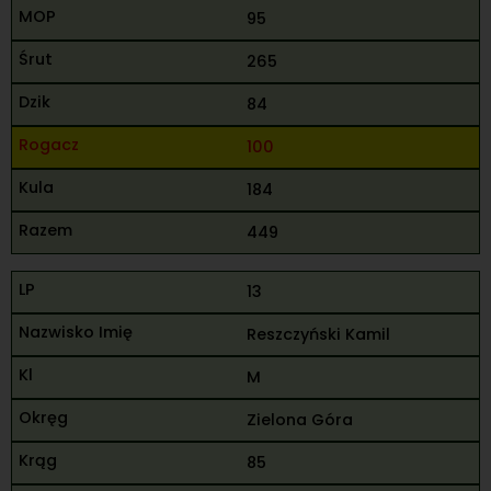
95
265
84
100
184
449
13
Reszczyński Kamil
M
Zielona Góra
85