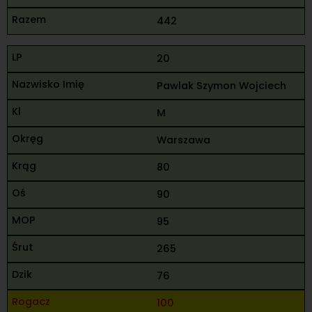
442
20
Pawlak Szymon Wojciech
M
Warszawa
80
90
95
265
76
100