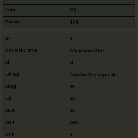
179
454
9
Wiśniewski Piotr
M
Gorzów Wielkopolski
85
90
90
265
91