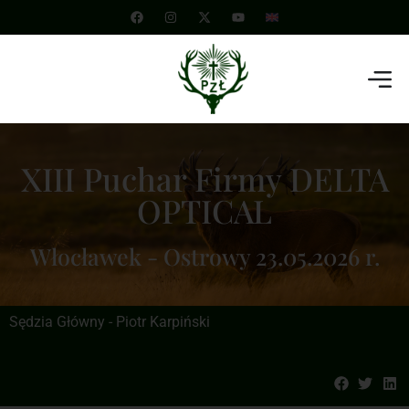
XIII Puchar Firmy DELTA
OPTICAL
Włocławek - Ostrowy 23.05.2026 r.
Sędzia Główny - Piotr Karpiński