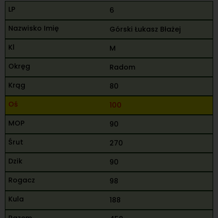
6
Górski Łukasz Błażej
M
Radom
80
100
90
270
90
98
188