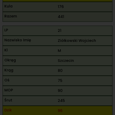
176
441
21
Ziółkowski Wojciech
M
Szczecin
80
75
90
245
96