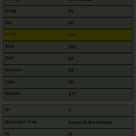
95
85
100
280
93
98
191
471
3
Borysiuk Bartłomiej
M