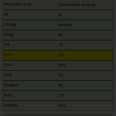
Chodowiec Andrzej
M
Siedlce
90
75
100
265
79
98
177
442