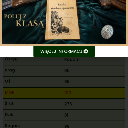
456
8
Madej Jakub
M
WIĘCEJ INFORMACJI
Radom
90
85
100
275
81
98