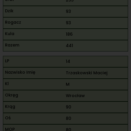
255
93
93
186
441
14
Trzaskowski Maciej
M
Wrocław
90
80
80