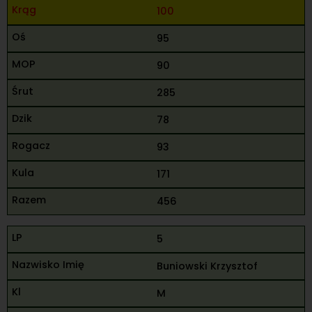
100
95
90
285
78
93
171
456
5
Buniowski Krzysztof
M