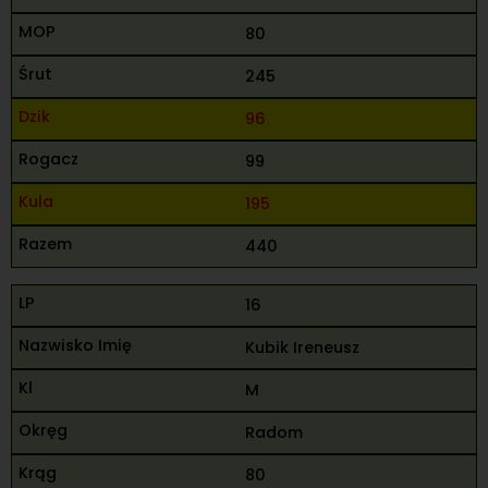
80
245
96
99
195
440
16
Kubik Ireneusz
M
Radom
80