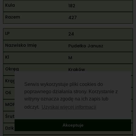
182
427
24
Pudełko Janusz
M
Kraków
75
Serwis wykorzystuje pliki cookies do
poprawnego działania strony. Korzystanie z
85
witryny oznacza zgodę na ich zapis lub
90
odczyt.
Uzyskaj więcej informacji
250
Akceptuje
83