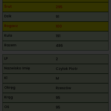
295
91
100
191
486
2
Czylok Piotr
M
Rzeszów
95
95