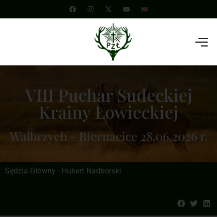
VIII Puchar Sudeckiej
Krainy Łowieckiej
Wałbrzych - Biernacice 28.06.2026 r.
Sędzia Główny - Hubert Nadborski