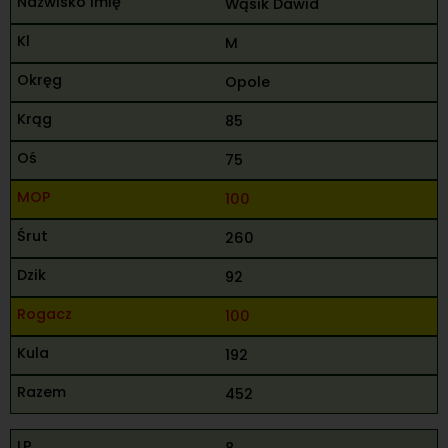
Wąsik Dawid
M
Opole
85
75
100
260
92
100
192
452