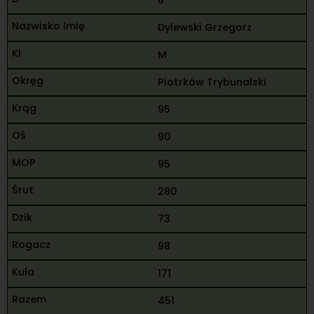
8
Dylewski Grzegorz
M
Piotrków Trybunalski
95
90
95
280
73
98
171
451