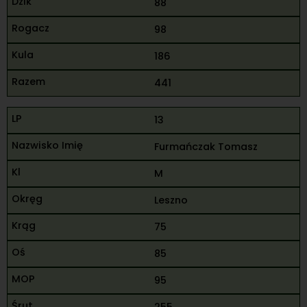
88
98
186
441
13
Furmańczak Tomasz
M
Leszno
75
85
95