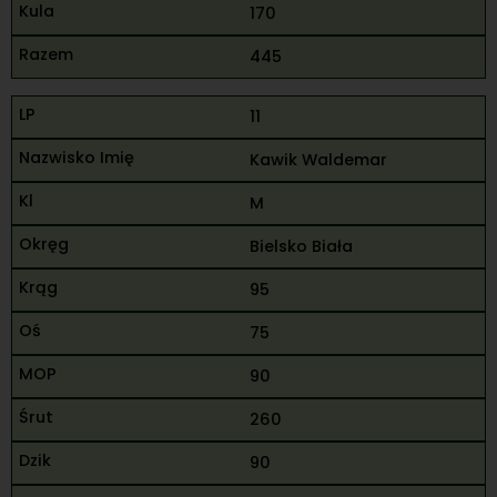
170
445
11
Kawik Waldemar
M
Bielsko Biała
95
75
90
260
90