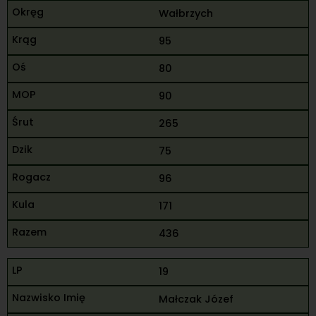
Wałbrzych
95
80
90
265
75
96
171
436
19
Małczak Józef