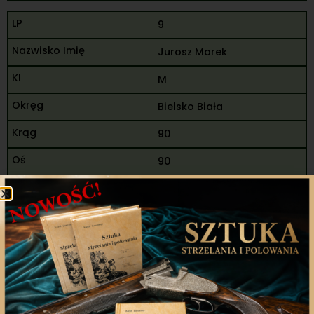
9
Jurosz Marek
M
Bielsko Biała
90
90
90
270
82
98
180