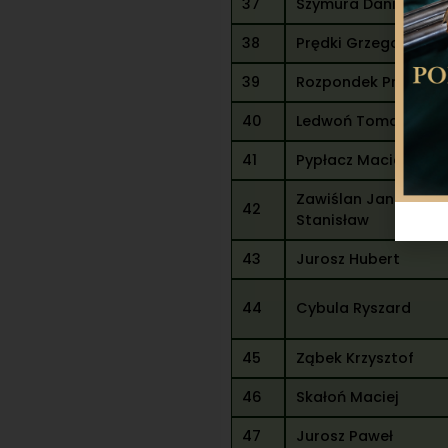
37
Szymura Daniel
38
Prędki Grzegorz
39
Rozpondek Przemys
40
Ledwoń Tomasz
41
Pypłacz Maciej
Zawiślan Janusz
42
Stanisław
43
Jurosz Hubert
44
Cybula Ryszard
45
Ząbek Krzysztof
46
Skałoń Maciej
47
Jurosz Paweł