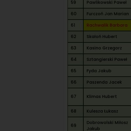
59
Pawlikowski Paweł
60
Furczoń Jan Marian
61
Rachwalik Barbara
62
Skałoń Hubert
63
Kasino Grzegorz
64
Sztangierski Paweł
65
Fyda Jakub
66
Paszenda Jacek
67
Klimas Hubert
68
Kulesza Łukasz
Dobrowolski Miłosz
69
Jakub