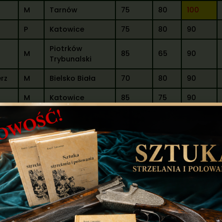
M
Tarnów
75
80
100
P
Katowice
75
80
90
Piotrków
M
85
65
90
Trybunalski
erz
M
Bielsko Biała
70
80
90
M
Katowice
85
75
90
n
P
Nowy Sącz
65
75
100
M
Bielsko Biała
75
75
95
M
Katowice
65
75
100
r
P
Nowy Sącz
75
80
100
P
Bielsko Biała
85
70
95