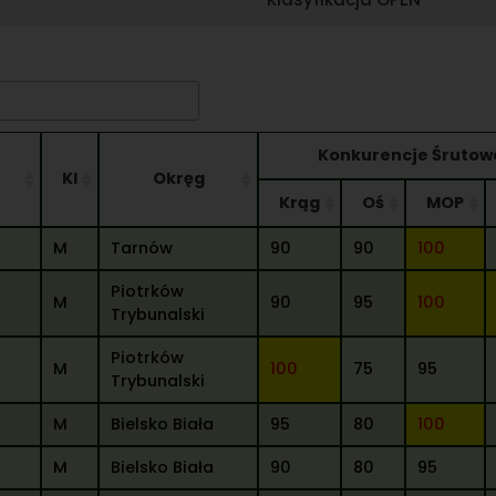
Konkurencje Śrutow
Kl
Okręg
Krąg
Oś
MOP
M
Tarnów
90
90
100
Piotrków
M
90
95
100
Trybunalski
Piotrków
M
100
75
95
Trybunalski
M
Bielsko Biała
95
80
100
M
Bielsko Biała
90
80
95