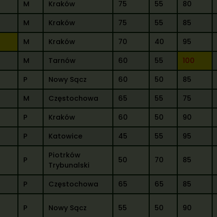
M
Kraków
75
55
80
M
Kraków
75
55
85
M
Kraków
70
40
95
M
Tarnów
60
55
100
P
Nowy Sącz
60
50
85
M
Częstochowa
65
55
75
P
Kraków
60
50
90
P
Katowice
45
55
95
Piotrków
P
50
70
85
Trybunalski
P
Częstochowa
65
65
85
P
Nowy Sącz
55
50
90