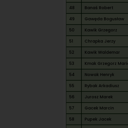
48
Banaś Robert
49
Gawęda Bogusław
50
Kawik Grzegorz
51
Chrapka Jerzy
52
Kawik Waldemar
53
Kmak Grzegorz Mari
54
Nowak Henryk
55
Rybak Arkadiusz
56
Jurosz Marek
57
Gacek Marcin
58
Pupek Jacek