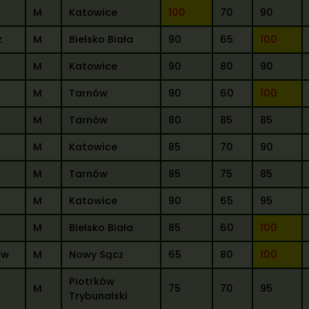
M
Katowice
100
70
90
z
M
Bielsko Biała
90
65
100
M
Katowice
90
80
90
M
Tarnów
90
60
100
M
Tarnów
80
85
85
M
Katowice
85
70
90
M
Tarnów
85
75
85
M
Katowice
90
65
95
M
Bielsko Biała
85
60
100
aw
M
Nowy Sącz
65
80
100
Piotrków
M
75
70
95
Trybunalski