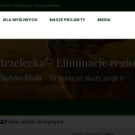
lskich myśliwych i koła łowieckie
DLA MYŚLIWYCH
NASZE PROJEKTY
MEDIA
Strzelecka – Eliminacje regi
Bielsko Biała - Brzeszcze 16.05.2026 r
Pokaż wyniki drużynowe
Klasyfikacja OPEN