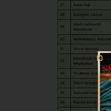
27
Kuta Filip
28
Sznajder Janusz
Mielczarkowski
29
Waldemar
30
Malinkiewicz Kazimi
31
Góral Mariusz
Kowalczyk Sebastia
32
Władysław
33
Stokłosa Andrzej
34
Pilorz Grzegorz
35
Górnicki Kacper Piot
36
Piecha Rafał