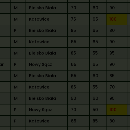
M
Bielsko Biała
70
60
90
M
Katowice
75
65
100
P
Bielsko Biała
85
65
80
M
Katowice
65
65
90
M
Bielsko Biała
85
55
95
an
P
Nowy Sącz
65
65
90
M
Bielsko Biała
65
60
85
M
Katowice
85
55
70
M
Bielsko Biała
50
60
95
P
Nowy Sącz
70
50
100
P
Katowice
65
85
80