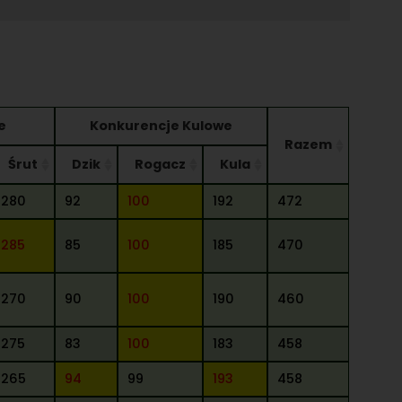
e
Konkurencje Kulowe
Razem
Śrut
Dzik
Rogacz
Kula
280
92
100
192
472
285
85
100
185
470
270
90
100
190
460
275
83
100
183
458
265
94
99
193
458