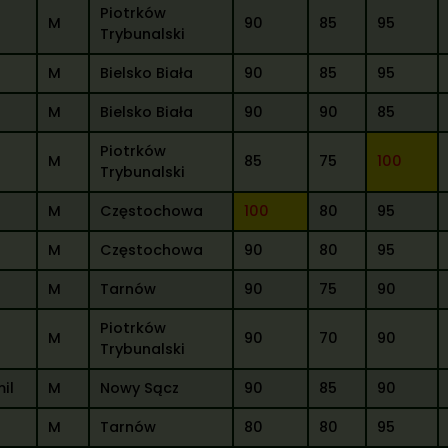
Piotrków
M
90
85
95
Trybunalski
M
Bielsko Biała
90
85
95
M
Bielsko Biała
90
90
85
Piotrków
M
85
75
100
Trybunalski
M
Częstochowa
100
80
95
M
Częstochowa
90
80
95
M
Tarnów
90
75
90
Piotrków
M
90
70
90
Trybunalski
il
M
Nowy Sącz
90
85
90
M
Tarnów
80
80
95