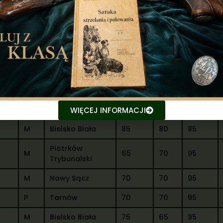
M
Katowice
65
75
90
P
Nowy Sącz
55
80
95
ław
M
Częstochowa
100
60
90
M
Częstochowa
55
70
100
M
Częstochowa
95
55
100
M
Nowy Sącz
90
70
95
WIĘCEJ INFORMACJI
M
Bielsko Biała
85
80
85
Piotrków
M
65
70
95
Trybunalski
M
Nowy Sącz
70
70
95
P
Tarnów
70
70
95
M
Bielsko Biała
75
65
95