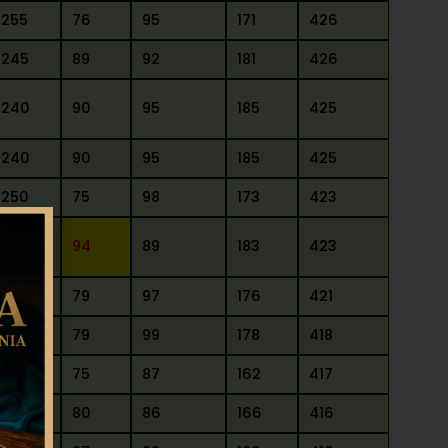
255
76
95
171
426
245
89
92
181
426
240
90
95
185
425
240
90
95
185
425
250
75
98
173
423
240
94
89
183
423
245
79
97
176
421
240
79
99
178
418
255
75
87
162
417
250
80
86
166
416