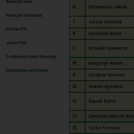
Wawrzyn dian
6
Samborski Jakub
Wawrzyn strzelecki
7
Jurosz Dominik
Puchar PZŁ
8
Szczotka Rafał
Junior PZŁ
9
Stasiak Sylwester
Combined Game Shooting
10
Kasprzyk Adam
Strzelectwo archiwum
11
Sztajner Mariusz
12
Szwiec Ryszard
13
Ślęzak Rafał
14
Zawiślan Marcin Kam
15
Tyrka Tomasz