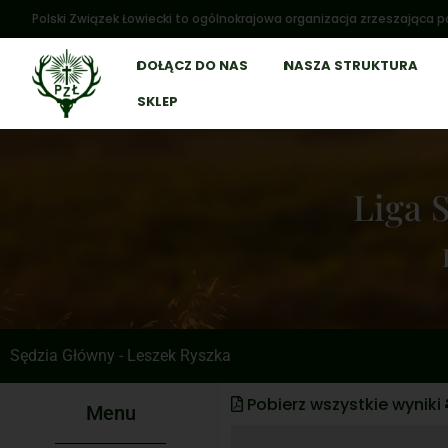
Polski Związek Łowiecki to ogólnokrajowa organizacja zrzeszająca po
DOŁĄCZ DO NAS
NASZA STRUKTURA
SKLEP
Liga 
Sędzia Główny - Leszek Ryszka
Pobierz wszystkie wyniki
Menu