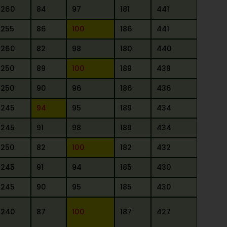
260
84
97
181
441
255
86
100
186
441
260
82
98
180
440
250
89
100
189
439
250
90
96
186
436
245
94
95
189
434
245
91
98
189
434
250
82
100
182
432
245
91
94
185
430
245
90
95
185
430
240
87
100
187
427