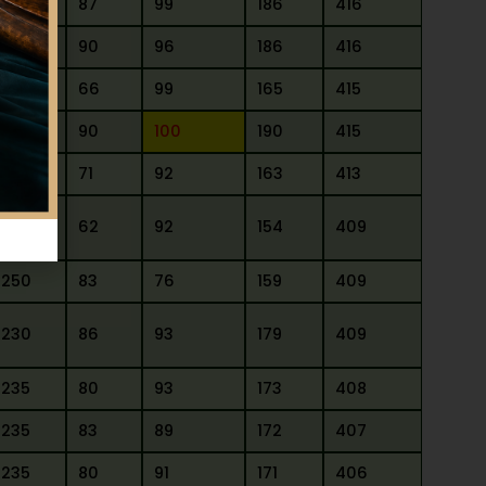
230
87
99
186
416
230
90
96
186
416
250
66
99
165
415
225
90
100
190
415
250
71
92
163
413
255
62
92
154
409
250
83
76
159
409
230
86
93
179
409
235
80
93
173
408
235
83
89
172
407
235
80
91
171
406