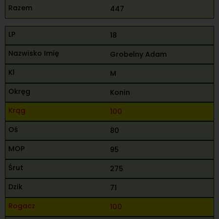
447
18
Grobelny Adam
M
Konin
100
80
95
275
71
100