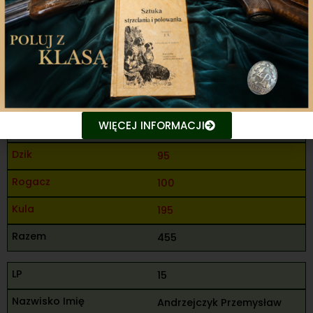
Piła
90
75
95
WIĘCEJ INFORMACJI
260
95
100
195
455
15
Andrzejczyk Przemysław