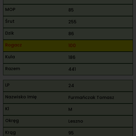
85
255
86
100
186
441
24
Furmańczak Tomasz
M
Leszno
95