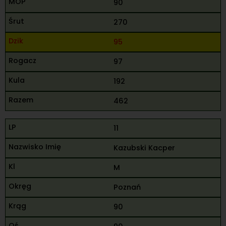
90
270
95
97
192
462
11
Kazubski Kacper
M
Poznań
90