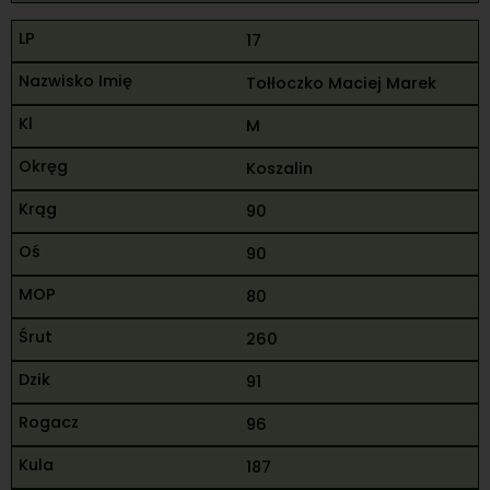
17
Tołłoczko Maciej Marek
M
Koszalin
90
90
80
260
91
96
187