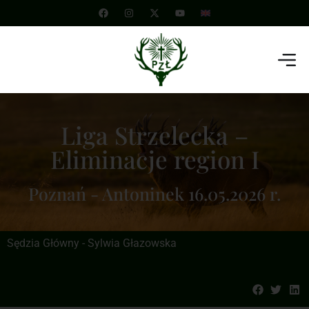
Liga Strzelecka –
Eliminacje region I
Poznań - Antoninek 16.05.2026 r.
Sędzia Główny - Sylwia Głazowska