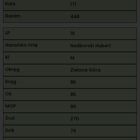
171
446
19
Nadborski Hubert
M
Zielona Góra
95
85
90
270
79