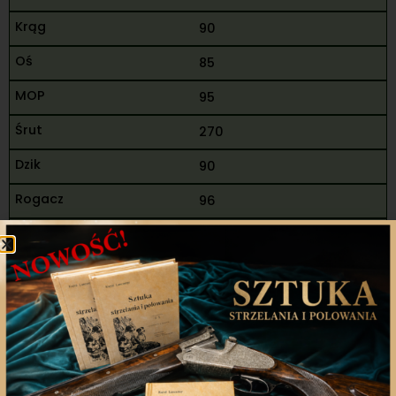
90
85
95
270
90
96
186
456
14
Sot Łukasz Sebastian
M