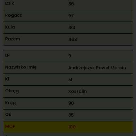
86
97
183
463
9
Andrzejczyk Paweł Marcin
M
Koszalin
90
85
100