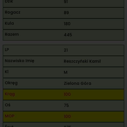
91
89
180
445
21
Reszczyński Kamil
M
Zielona Góra
100
75
100