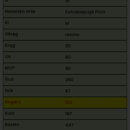
16
Kołodziejczyk Piotr
M
Leszno
90
80
90
260
87
100
187
447