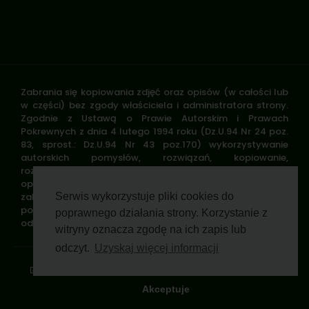
Zabrania się kopiowania zdjęć oraz opisów (w całości lub
w części) bez zgody właściciela i administratora strony.
Zgodnie z Ustawą o Prawie Autorskim i Prawach
Pokrewnych z dnia 4 lutego 1994 roku (Dz.U.94 Nr 24 poz.
83, sprost.: Dz.U.94 Nr 43 poz.170) wykorzystywanie
autorskich pomysłów, rozwiązań, kopiowanie,
rozpowszechnianie zdjęć, fragmentów grafiki, tekstów
opisów w celach zarobkowych, bez zezwolenia autora jest
zabronione i stanowi naruszenie praw autorskich oraz
Serwis wykorzystuje pliki cookies do
podlega karze. Znaki towarowe i graficzne są własnością
poprawnego działania strony. Korzystanie z
odpowiednich firm i/lub instytucji.
witryny oznacza zgodę na ich zapis lub
odczyt.
Uzyskaj więcej informacji
Standardy ochrony małoletnich
Polityka prywatności
Klauzula informacyjna
Regulamin profilu
Pomoc zdalna
Wsparcie GWP Wirtualnie
Akceptuje
© 2026 Polski Związek Łowiecki. All rights reserved