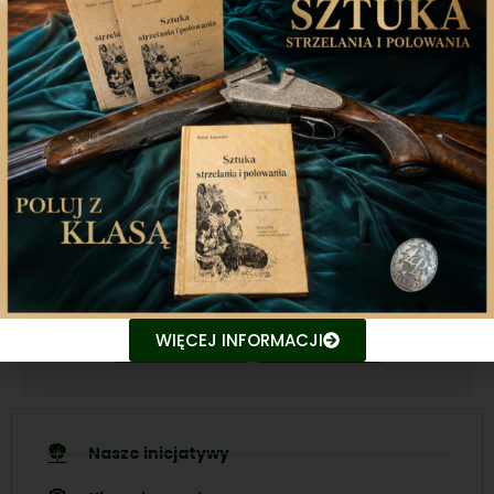
Aplikacja mobilna
Nasza aplikacja to doskonały towarzysz każdego
miłośnika łowiectwa, który pragnie pozostać na
bieżąco z najnowszymi treściami związanych stron.
Śledź aktualne wydarzenia
Udostępniaj treści znajomym
WIĘCEJ INFORMACJI
Nasze inicjatywy