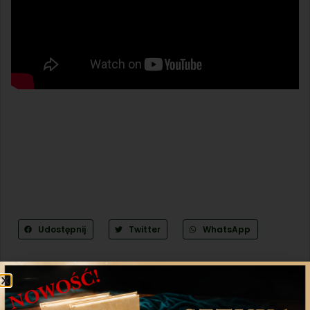
Udostępnij
Twitter
WhatsApp
Poprzedni artykuł
Następny artykuł