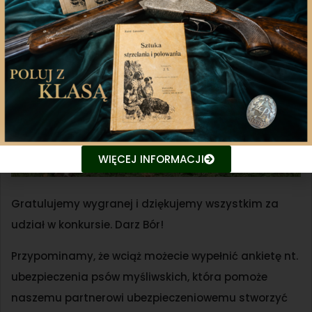
WIĘCEJ INFORMACJI
Gratulujemy wygranej i dziękujemy wszystkim za
udział w konkursie. Darz Bór!
Przypominamy, że wciąż możecie wypełnić ankietę nt.
ubezpieczenia psów myśliwskich, która pomoże
naszemu partnerowi ubezpieczeniowemu stworzyć