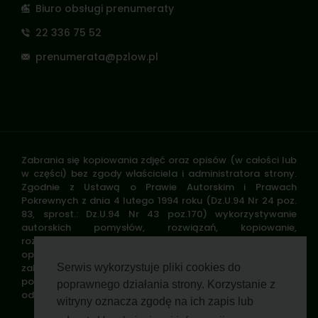
Biuro obsługi prenumeraty
22 336 75 52
prenumerata@pzlow.pl
Zabrania się kopiowania zdjęć oraz opisów (w całości lub
w części) bez zgody właściciela i administratora strony.
Zgodnie z Ustawą o Prawie Autorskim i Prawach
Pokrewnych z dnia 4 lutego 1994 roku (Dz.U.94 Nr 24 poz.
83, sprost.: Dz.U.94 Nr 43 poz.170) wykorzystywanie
autorskich pomysłów, rozwiązań, kopiowanie,
rozpowszechnianie zdjęć, fragmentów grafiki, tekstów
opisów w celach zarobkowych, bez zezwolenia autora jest
zabronione i stanowi naruszenie praw autorskich oraz
Serwis wykorzystuje pliki cookies do
podlega karze. Znaki towarowe i graficzne są własnością
poprawnego działania strony. Korzystanie z
odpowiednich firm i/lub instytucji.
witryny oznacza zgodę na ich zapis lub