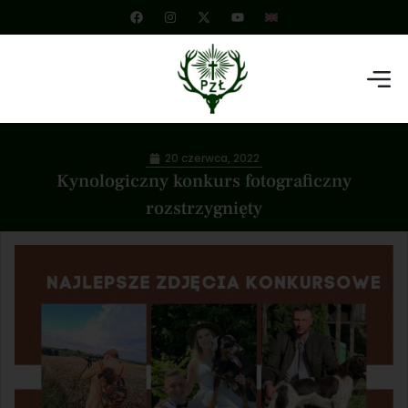
20 czerwca, 2022
Kynologiczny konkurs fotograficzny
rozstrzygnięty