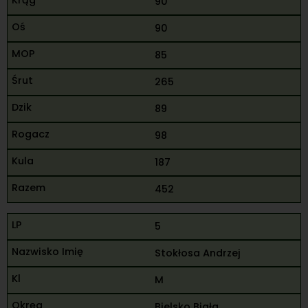
90
90
85
265
89
98
187
452
5
Stokłosa Andrzej
M
Bielsko Biała