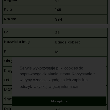
81
149
394
25
Banaś Robert
M
Bielsko Biała
Serwis wykorzystuje pliki cookies do
80
poprawnego działania strony. Korzystanie z
witryny oznacza zgodę na ich zapis lub
60
odczyt.
Uzyskaj więcej informacji
80
220
Akceptuje
78