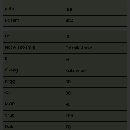
169
434
12
Górnik Jerzy
M
Katowice
80
80
95
255
70