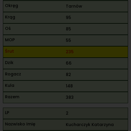
Tarnów
95
85
55
235
66
82
148
383
2
Kucharczyk Katarzyna