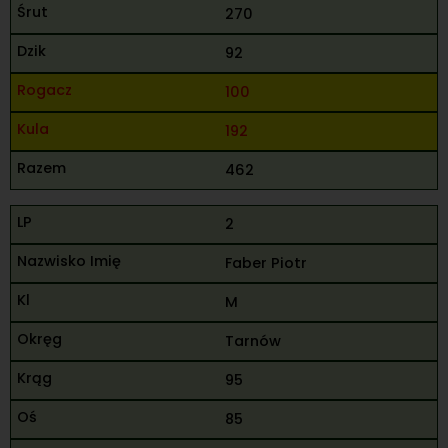
270
92
100
192
462
2
Faber Piotr
M
Tarnów
95
85