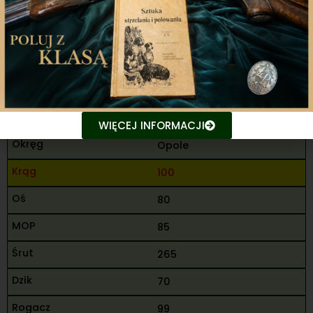
435
11
Adamczyk Bartosz
M
WIĘCEJ INFORMACJI
Opole
100
80
85
265
70
99