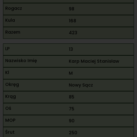
98
168
423
13
Karp Maciej Stanisław
M
Nowy Sącz
85
75
90
250