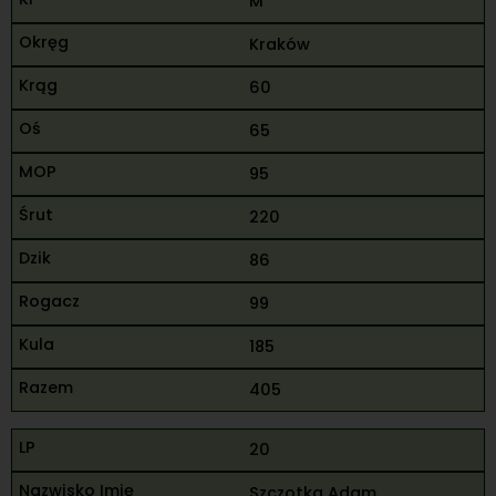
M
Kraków
60
65
95
220
86
99
185
405
20
Szczotka Adam