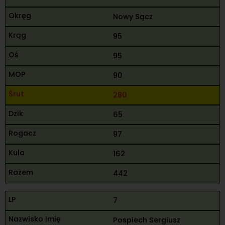
Nowy Sącz
95
95
90
280
65
97
162
442
7
Pospiech Sergiusz