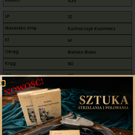
435
10
Kucharczyk Kazimierz
M
Bielsko Biała
80
90
85
255
88
92
180