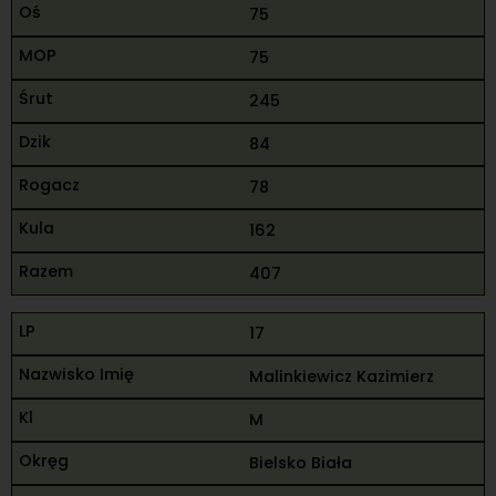
75
75
245
84
78
162
407
17
Malinkiewicz Kazimierz
M
Bielsko Biała