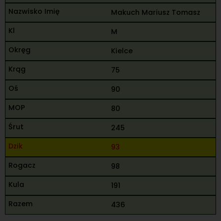
Makuch Mariusz Tomasz
M
Kielce
75
90
80
245
93
98
191
436