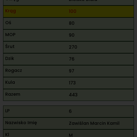
100
80
90
270
76
97
173
443
6
Zawiślan Marcin Kamil
M