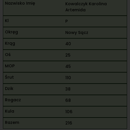
Kowalczyk Karolina
Artemida
P
Nowy Sącz
40
25
45
110
38
68
106
216