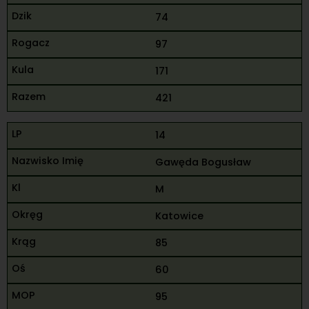
74
97
171
421
14
Gawęda Bogusław
M
Katowice
85
60
95