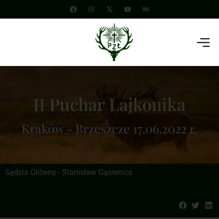
II Puchar Lajkonika
Kraków - Brzeszcze 17.06.2022 r.
Sędzia Główny - Stanisław Gąsienica