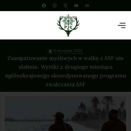
5 stycznia, 2022
Zaangażowanie myśliwych w walkę z ASF nie
słabnie. Wyniki z drugiego miesiąca
ogólnokrajowego skoordynowanego programu
zwalczania ASF