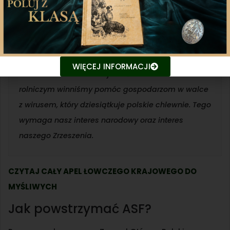
Jesteśmy grupą społeczną odpowiedzialną za
stan populacji dzików i powinno nam zależeć na
utrzymaniu jej w dobrej kondycji. Ponadto mając
WIĘCEJ INFORMACJI
na uwadze bliskie relacje ze środowiskiem
rolniczym winniśmy pomóc gospodarzom w walce
z wirusem, który dziesiątkuje polskie chlewnie. Tego
wymaga nasz interes narodowy oraz interes
naszego Zrzeszenia.
CZYTAJ CAŁY APEL ŁOWCZEGO KRAJOWEGO DO
MYŚLIWYCH
Jak powstrzymać ASF?