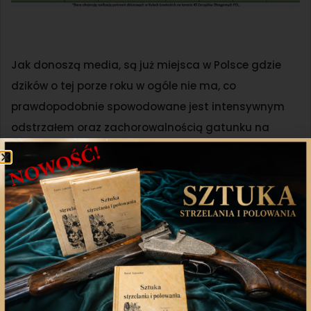
Jak donoszą media, są już miejsca w Polsce gdzie
dzików o tej porze roku w ogóle nie ma, co
prawdopodobnie spowodowane jest intensywnym
odstrzałem oraz zachorowalnością gatunku na
wirus ASF.
CZYTAJ ARTYKUŁ
Apel łowczego krajowego
Przed inauguracją programu łowczy krajowy Paweł
Lisiak zwrócił się do myśliwych z prośbą o
zaangażowanie, wymieniając szereg korzyści z
aktywnych działań w obwodach łowieckich: