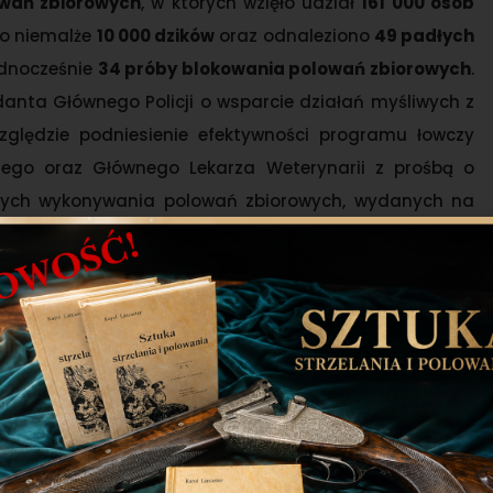
wań zbiorowych
, w których wzięło udział
161 000 osób
o niemalże
10 000 dzików
oraz odnaleziono
49 padłych
ednocześnie
34 próby blokowania polowań zbiorowych
.
anta Głównego Policji o wsparcie działań myśliwych z
ględzie podniesienie efektywności programu łowczy
iego oraz Głównego Lekarza Weterynarii z prośbą o
jących wykonywania polowań zbiorowych, wydanych na
a terenie 49 Zarządów Okręgowych PZŁ.