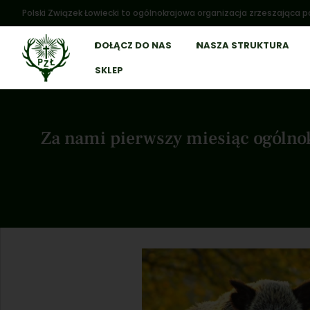
Polski Związek Łowiecki to ogólnokrajowa organizacja zrzeszająca po
DOŁĄCZ DO NAS
NASZA STRUKTURA
SKLEP
Za nami pierwszy miesiąc ogólno