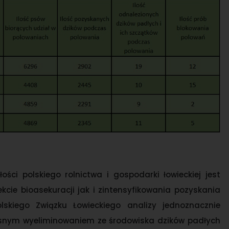
ści polskiego rolnictwa i gospodarki łowieckiej jest
ie bioasekuracji jak i zintensyfikowania pozyskania
skiego Związku Łowieckiego analizy jednoznacznie
zesnym wyeliminowaniem ze środowiska dzików padłych