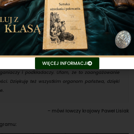
ię pierwszym sukcesem. Jest on możliwy tylko dzięki
angażowanie i oddaniem codziennie wykonują powierzone
 poświęcając swój wolny czas, nie żałując prywatnych
e chociażby z trwającą czwartą falą pandemii, walczą z
WIĘCEJ INFORMACJI
ziękowania kieruję również do osób, bez których te
aniaczy i podkładaczy. Ufam, że to zaangażowanie
ości. Dziękuję też wszystkim organom państwa, dzięki
e.
– mówi łowczy krajowy Paweł Lisiak
ogramu: