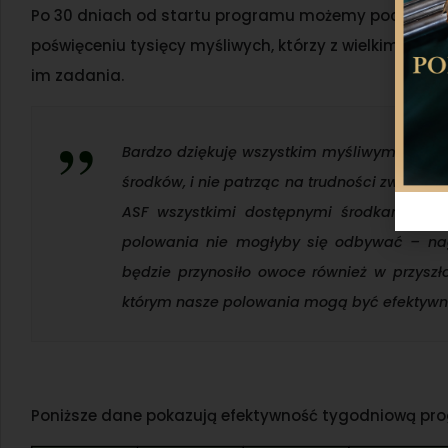
Po 30 dniach od startu programu możemy pochwalić s
poświęceniu tysięcy myśliwych, którzy z wielkim za
im zadania.
Bardzo dziękuję wszystkim myśliwym, którzy
środków, i nie patrząc na trudności związan
ASF wszystkimi dostępnymi środkami. Pod
polowania nie mogłyby się odbywać – nag
będzie przynosiło owoce również w przyszł
którym nasze polowania mogą być efektywn
Poniższe dane pokazują efektywność tygodniową pr