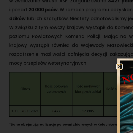
w zwalczanie wirusa ASF. Zorganizowano
8427 polo
i
ponad
20 000 psów.
W ramach programu pozyskan
dzików
lub ich szczątków. Niestety odnotowaliśmy j
W związku z tym łowczy krajowy wystąpił do Komend
poziomu Powiatowych Komend Policji. Mając na wz
krajowy wystąpił również do Wojewody Mazowieck
rozpatrzenie możliwości cofnięcia decyzji zakazu
mocy przepisów weterynaryjnych.
*
Dane obejmują realizację polowań zbiorowych w Kołach Łowieckich n