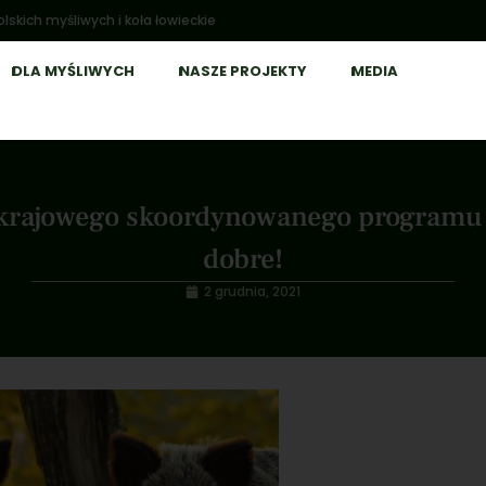
lskich myśliwych i koła łowieckie
DLA MYŚLIWYCH
NASZE PROJEKTY
MEDIA
krajowego skoordynowanego programu 
dobre!
2 grudnia, 2021