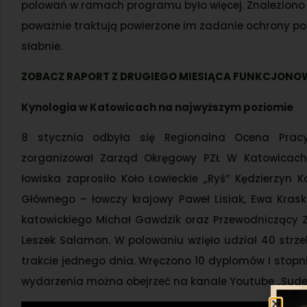
polowań w ramach programu było więcej. Znaleziono t
poważnie traktują powierzone im zadanie ochrony po
słabnie.
ZOBACZ RAPORT Z DRUGIEGO MIESIĄCA FUNKCJON
Kynologia w Katowicach na najwyższym poziomie
8 stycznia odbyła się Regionalna Ocena Prac
zorganizował Zarząd Okręgowy PZŁ W Katowicach
łowiska zaprosiło Koło Łowieckie „Ryś” Kędzierzyn K
Głównego – łowczy krajowy Paweł Lisiak, Ewa Krask
katowickiego Michał Gawdzik oraz Przewodniczący 
Leszek Salamon. W polowaniu wzięło udział 40 strz
trakcie jednego dnia. Wręczono 10 dyplomów I stopnia,
wydarzenia można obejrzeć na kanale Youtube „Sudeck