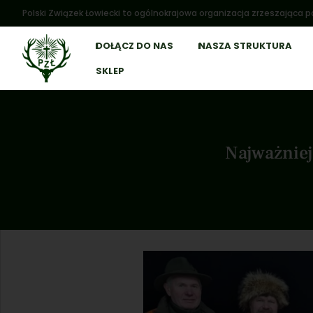
Polski Związek Łowiecki to ogólnokrajowa organizacja zrzeszająca po
DOŁĄCZ DO NAS
NASZA STRUKTURA
SKLEP
Najważniej