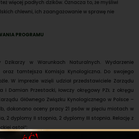
eż więcej padłych dzików. Oznacza to, że myśliwi
lskich chlewni, ich zaangażowanie w sprawę nie
OWANIA PROGRAMU
y Dzikarzy w Warunkach Naturalnych. Wydarzenie
 oraz tamtejsza Komisja Kynologiczna. Do swojego
oźle. W imprezie wzięli udział przedstawiciele Zarządu
a i Damian Przestacki, łowczy okręgowy PZŁ z okręgu
Zarządu Głównego Związku Kynologicznego w Polsce –
elb, dokonano oceny pracy 21 psów w pięciu miotach w
 2 dyplomy II stopnia, 2 dyplomy III stopnia. Relację z
iej ostoi”: