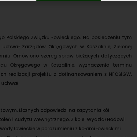
go Polskiego Związku Łowieckiego. Na posiedzeniu tym
 uchwał Zarządów Okręgowych w Koszalinie, Zielonej
adomiu. Omówiono szereg spraw bieżących dotyczących
du Okręgowego w Koszalinie, wyznaczenia terminu
h realizacji projektu z dofinansowaniem z NFOŚiGW.
0 uchwał.
towym. Licznych odpowiedzi na zapytania kół
koleń i Audytu Wewnętrznego. Z kolei Wydział Hodowli
ody łowieckie w porozumieniu z kołami łowieckimi