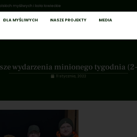
lskich myśliwych i koła łowieckie
DLA MYŚLIWYCH
NASZE PROJEKTY
MEDIA
sze wydarzenia minionego tygodnia (2-
11 stycznia, 2022