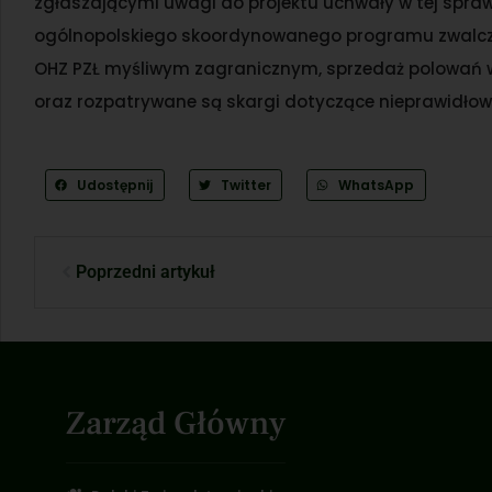
zgłaszającymi uwagi do projektu uchwały w tej spr
ogólnopolskiego skoordynowanego programu zwalcza
OHZ PZŁ myśliwym zagranicznym, sprzedaż polowań w
oraz rozpatrywane są skargi dotyczące nieprawidłowo
Udostępnij
Twitter
WhatsApp
Poprzedni artykuł
Zarząd Główny