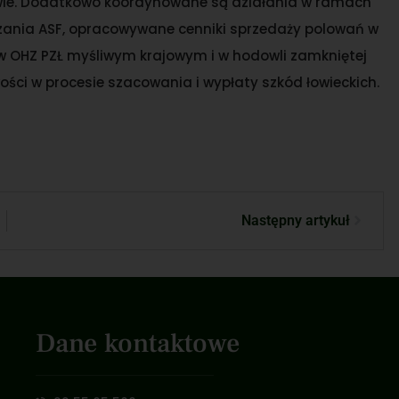
awie. Dodatkowo koordynowane są działania w ramach
nia ASF, opracowywane cenniki sprzedaży polowań w
 OHZ PZŁ myśliwym krajowym i w hodowli zamkniętej
ści w procesie szacowania i wypłaty szkód łowieckich.
Następny artykuł
Dane kontaktowe