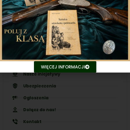
Nasza aplikacja to doskonały towarzysz każdego
miłośnika łowiectwa, który pragnie pozostać na
bieżąco z najnowszymi treściami związanych stron.
Śledź aktualne wydarzenia
Udostępniaj treści znajomym
WIĘCEJ INFORMACJI
Nasze inicjatywy
Ubezpieczenia
Ogłoszenia
Dołącz do nas!
Kontakt