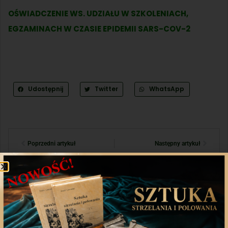
OŚWIADCZENIE WS. UDZIAŁU W SZKOLENIACH,
EGZAMINACH W CZASIE EPIDEMII SARS-COV-2
Udostępnij
Twitter
WhatsApp
Poprzedni artykuł
Następny artykuł
Aplikacja mobilna