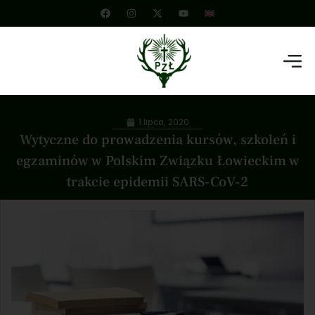
1 lipca, 2020
Wytyczne do prowadzenia kursów, szkoleń i
egzaminów w Polskim Związku Łowieckim w
trakcie epidemii SARS-CoV-2