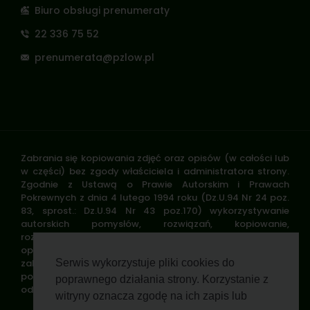
Biuro obsługi prenumeraty
22 336 75 52
prenumerata@pzlow.pl
Zabrania się kopiowania zdjęć oraz opisów (w całości lub
w części) bez zgody właściciela i administratora strony.
Zgodnie z Ustawą o Prawie Autorskim i Prawach
Pokrewnych z dnia 4 lutego 1994 roku (Dz.U.94 Nr 24 poz.
83, sprost.: Dz.U.94 Nr 43 poz.170) wykorzystywanie
autorskich pomysłów, rozwiązań, kopiowanie,
rozpowszechnianie zdjęć, fragmentów grafiki, tekstów
opisów w celach zarobkowych, bez zezwolenia autora jest
zabronione i stanowi naruszenie praw autorskich oraz
Serwis wykorzystuje pliki cookies do
podlega karze. Znaki towarowe i graficzne są własnością
poprawnego działania strony. Korzystanie z
odpowiednich firm i/lub instytucji.
witryny oznacza zgodę na ich zapis lub