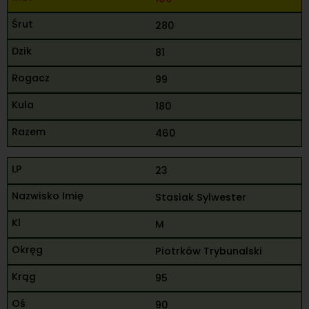
280
81
99
180
460
23
Stasiak Sylwester
M
Piotrków Trybunalski
95
90