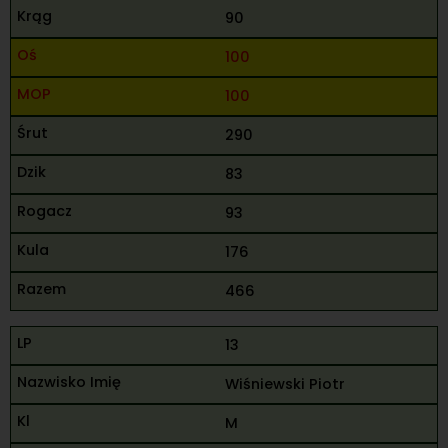
90
100
100
290
83
93
176
466
13
Wiśniewski Piotr
M