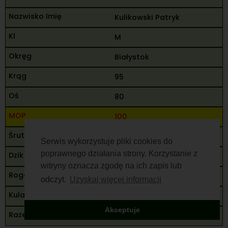
Kulikowski Patryk
M
Białystok
95
80
100
275
Serwis wykorzystuje pliki cookies do
poprawnego działania strony. Korzystanie z
84
witryny oznacza zgodę na ich zapis lub
99
odczyt.
Uzyskaj więcej informacji
183
Akceptuje
458