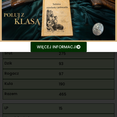
M
Białystok
95
85
95
WIĘCEJ INFORMACJI
275
93
97
190
465
15