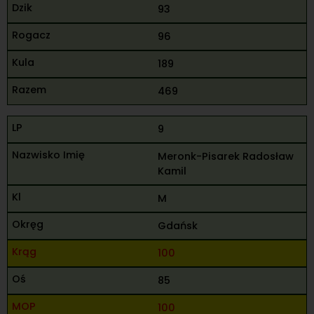
93
96
189
469
9
Meronk-Pisarek Radosław
Kamil
M
Gdańsk
100
85
100