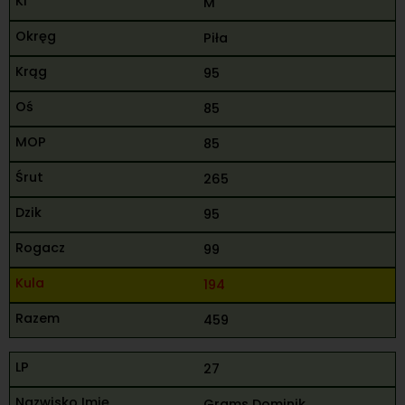
M
Piła
95
85
85
265
95
99
194
459
27
Grams Dominik