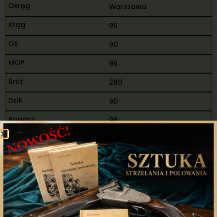
Warszawa
95
90
95
280
90
96
186
466
14
Komarewski Tomasz