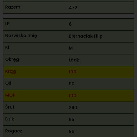
472
6
Biernaciak Filip
M
Łódź
100
90
100
290
95
86