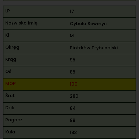
17
Cybula Seweryn
M
Piotrków Trybunalski
95
85
100
280
84
99
183