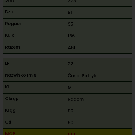
275
91
95
186
461
22
Ćmiel Patryk
M
Radom
90
90
100