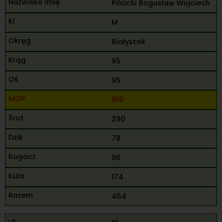
Pilcicki Bogusław Wojciech
M
Białystok
95
95
100
290
78
96
174
464