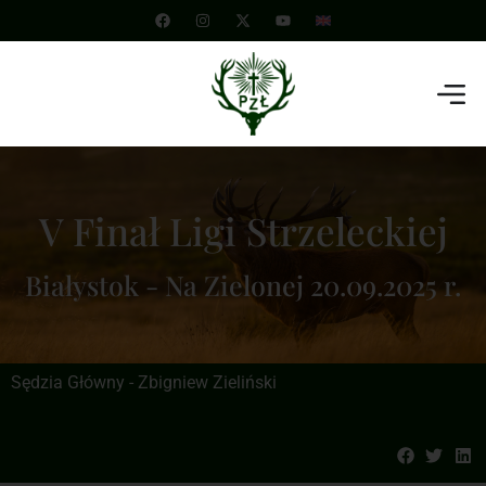
V Finał Ligi Strzeleckiej
Białystok - Na Zielonej 20.09.2025 r.
Sędzia Główny - Zbigniew Zieliński