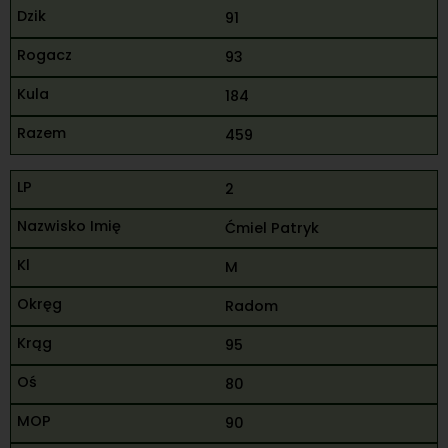
91
93
184
459
2
Ćmiel Patryk
M
Radom
95
80
90