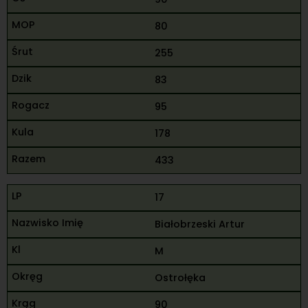
80
255
83
95
178
433
17
Białobrzeski Artur
M
Ostrołęka
90