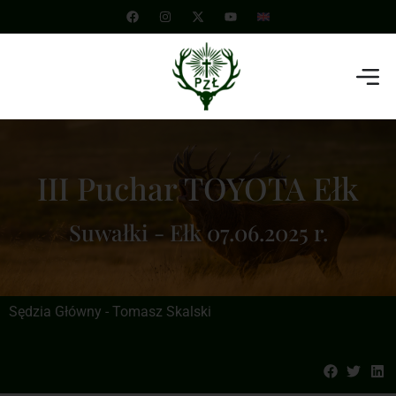
III Puchar TOYOTA Ełk
Suwałki - Ełk 07.06.2025 r.
Sędzia Główny - Tomasz Skalski