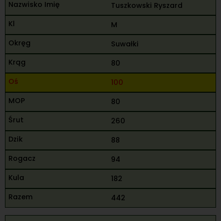
Tuszkowski Ryszard
M
Suwałki
80
100
80
260
88
94
182
442