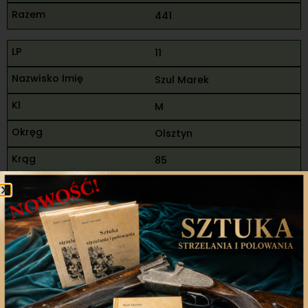
441
11
Szul Marek
M
Olsztyn
85
90
95
270
78
92