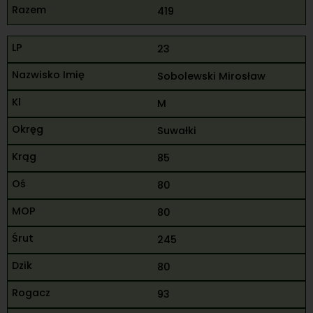
419
23
Sobolewski Mirosław
M
Suwałki
85
80
80
245
80
93