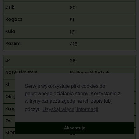
80
91
171
416
26
Kulikowski Patryk
M
Serwis wykorzystuje pliki cookies do
poprawnego działania strony. Korzystanie z
Białystok
witryny oznacza zgodę na ich zapis lub
70
odczyt.
Uzyskaj więcej informacji
65
Akceptuje
90