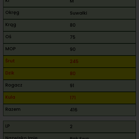
M
Suwałki
80
75
90
245
80
91
171
416
2
Bąk Ewa