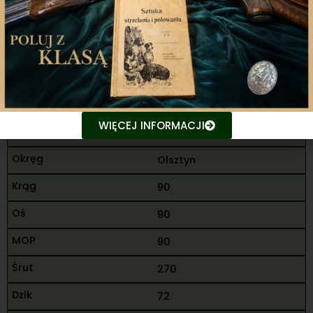
170
440
12
Kozak Daniel Aleksander
WIĘCEJ INFORMACJI
M
Olsztyn
90
90
90
270
72