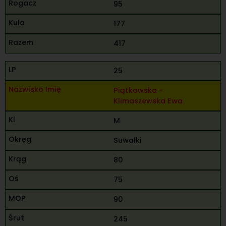
95
177
417
25
Piątkowska -
Klimaszewska Ewa
M
Suwałki
80
75
90
245