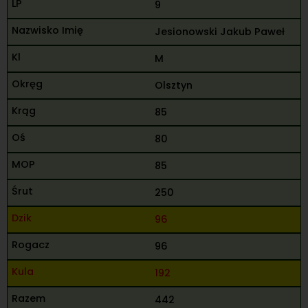
9
Jesionowski Jakub Paweł
M
Olsztyn
85
80
85
250
96
96
192
442