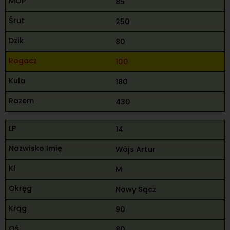
85
250
80
100
180
430
14
Wójs Artur
M
Nowy Sącz
90
80