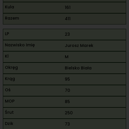
161
411
23
Jurosz Marek
M
Bielsko Biała
95
70
85
250
73