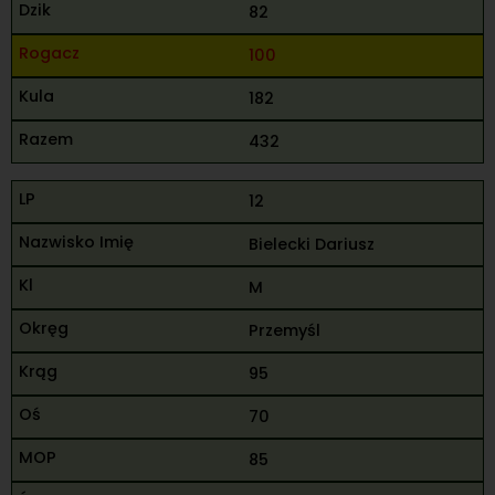
82
100
182
432
12
Bielecki Dariusz
M
Przemyśl
95
70
85