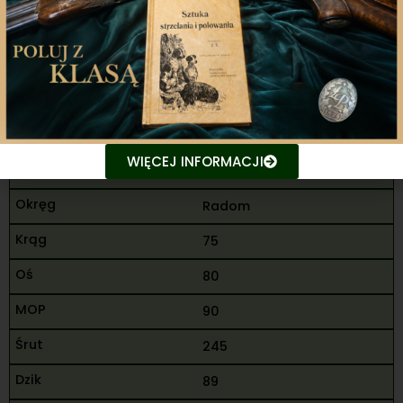
183
433
10
Barszcz Mateusz
WIĘCEJ INFORMACJI
M
Radom
75
80
90
245
89