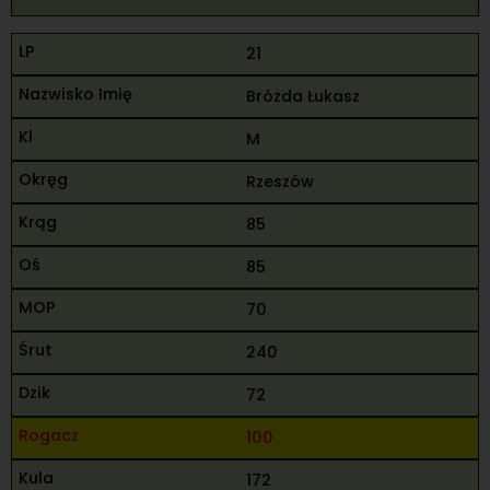
21
Brózda Łukasz
M
Rzeszów
85
85
70
240
72
100
172