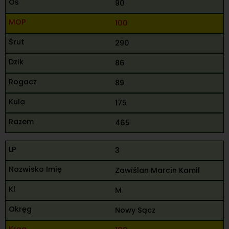
90
100
290
86
89
175
465
3
Zawiślan Marcin Kamil
M
Nowy Sącz