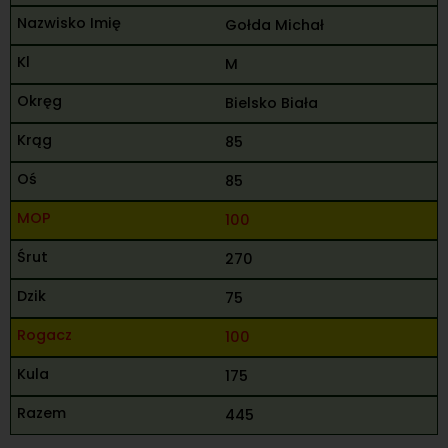
Gołda Michał
M
Bielsko Biała
85
85
100
270
75
100
175
445