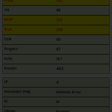
100
95
100
295
80
87
167
462
4
Małecki Artur
M
Krosno