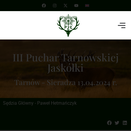
III Puchar Tarnowskiej
Jaskółki
Tarnów - Sieradza 13.04.2024 r.
Sędzia Główny - Paweł Hetmańczyk