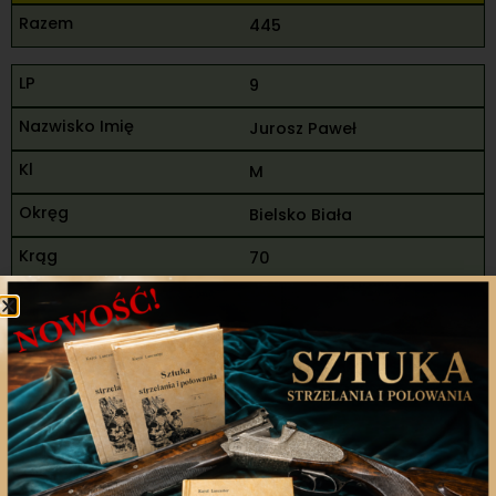
445
9
Jurosz Paweł
M
Bielsko Biała
70
85
95
250
91
92