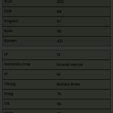
250
84
97
181
431
13
Nowak Henryk
M
Bielsko Biała
75
90