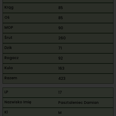
85
85
90
260
71
92
163
423
17
Pasztaleniec Damian
M