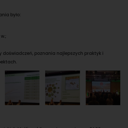
nia było:
w.;
 doświadczeń, poznania najlepszych praktyk i
ektach.