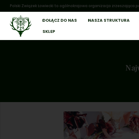
Polski Związek Łowiecki to ogólnokrajowa organizacja zrzeszająca po
DOŁĄCZ DO NAS
NASZA STRUKTURA
SKLEP
Naj