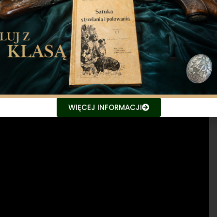
 udział w Krajowych Dniach Pola organizowanych przez
„rolnictwo przyszłości”. Nasze stoisko odwiedzili
Henryk Kowalczyk oraz sekretarz stanu Anna Gembicka.
WIĘCEJ INFORMACJI