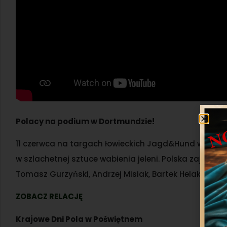
Polacy na podium w Dortmundzie!
11 czerwca na targach łowieckich Jagd&Hund w Dort
w szlachetnej sztuce wabienia jeleni. Polska zajęła t
Tomasz Gurzyński, Andrzej Misiak, Bartek Helak. Grat
ZOBACZ RELACJĘ
Krajowe Dni Pola w Poświętnem