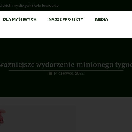
lskich myśliwych i koła łowieckie
DLA MYŚLIWYCH
NASZE PROJEKTY
MEDIA
ważniejsze wydarzenie minionego tygo
14 czerwca, 2022