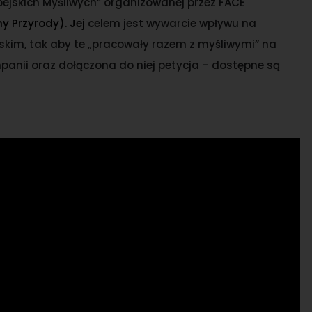
pejskich Myśliwych” organizowanej przez FACE
y Przyrody). Jej
celem jest wywarcie wpływu na
jskim, tak aby te „pracowały razem z myśliwymi” na
mpanii oraz dołączona do niej petycja – dostępne są