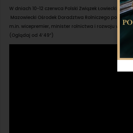
W dniach 10-12 czerwca Polski Związek Łowiecki wziął
Mazowiecki Ośrodek Doradztwa Rolniczego pod hasłem 
m.in. wicepremier, minister rolnictwa i rozwoju wsi 
(Oglądaj od 4’49”)