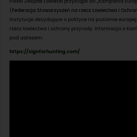
Polski Związek Łowiecki przystąpił do „Kampania Euro
(
Federacja Stowarzyszeń na rzecz Łowiectwa i Ochron
instytucje decydujące o polityce na poziomie europe
rzecz łowiectwa i ochrony przyrody. Informacja o Ka
pod adresem:
https://signforhunting.com/