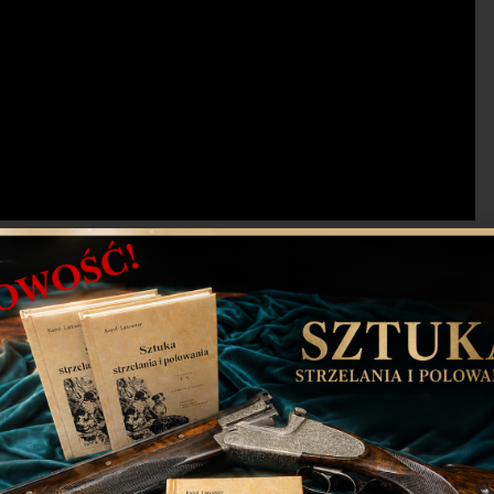
mundzie Tomasz Gurzyński został wicemistrzem Europy
rzecie miejsce w konkursie drużynowym w składzie:
ulujemy świetnego wyniku.