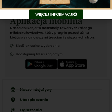
WIĘCEJ INFORMACJI
Aplikacja mobilna
Nasza aplikacja to doskonały towarzysz każdego
miłośnika łowiectwa, który pragnie pozostać na
bieżąco z najnowszymi treściami związanych stron.
Śledź aktualne wydarzenia
Udostępniaj treści znajomym
Nasze inicjatywy
Ubezpieczenia
Ogłoszenia