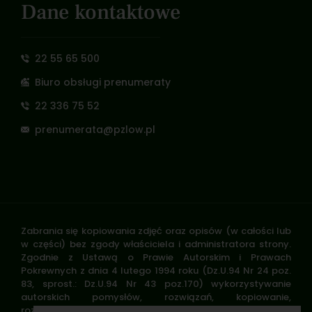
Dane kontaktowe
22 55 65 500
Biuro obsługi prenumeraty
22 336 75 52
prenumerata@pzlow.pl
Zabrania się kopiowania zdjęć oraz opisów (w całości lub
w części) bez zgody właściciela i administratora strony.
Zgodnie z Ustawą o Prawie Autorskim i Prawach
Pokrewnych z dnia 4 lutego 1994 roku (Dz.U.94 Nr 24 poz.
83, sprost.: Dz.U.94 Nr 43 poz.170) wykorzystywanie
autorskich pomysłów, rozwiązań, kopiowanie,
rozpowszechnianie zdjęć, fragmentów grafiki, tekstów