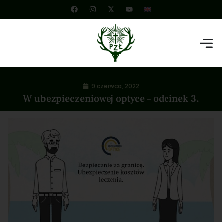
9 czerwca, 2022
W ubezpieczeniowej optyce – odcinek 3.