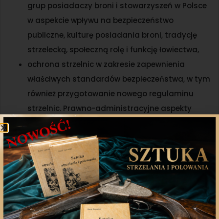
grup posiadaczy broni i stowarzyszeń w Polsce
w aspekcie wpływu na bezpieczeństwo
publiczne, kulturę posiadania broni, tradycję
strzelecką, społeczną rolę i funkcję łowiectwa,
ochrona strzelnic w zakresie zapewnienia
właściwych standardów bezpieczeństwa, w tym
również przygotowanie nowego regulaminu
strzelnic. Prawno-administracyjne aspekty
lokalizacji strzelnic i stabilności ich
funkcjonowania w kontekście rozwoju miast.
Rezultaty współpracy będziemy przedstawiać na
bieżąco na naszej stronie internetowej w zakładce
Aktualności oraz
Strzelectwo
.