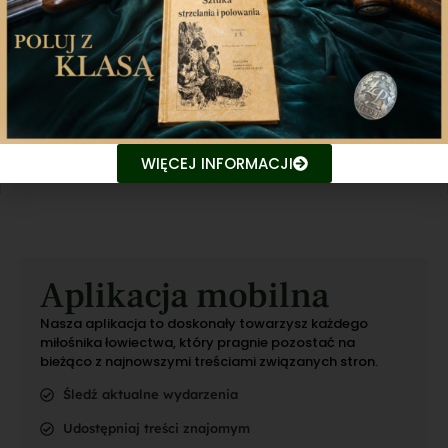
Udostępnij
Twitter
WhatsApp
Poprzedni artykuł
Następny artykuł
WIĘCEJ INFORMACJI
Aplikacja mobilna
Nasza aplikacja to doskonały towarzysz każdego
miłośnika łowiectwa, który pragnie pozostać na
bieżąco z najnowszymi treściami związanych stron.
Śledź aktualne wydarzenia
Udostępniaj treści znajomym