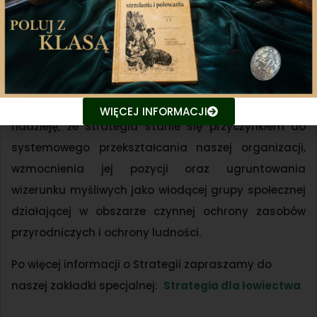
wszystkim dla osób spoza naszego grona.
Zachęcamy do korzystania z analiz oraz wniosków
przedstawionych w dokumencie.
Jesteśmy przekonani, że Strategia da każdemu z nas
dużo inspiracji do działania na rzecz przyrody. Mamy
WIĘCEJ INFORMACJI
nadzieję, że Strategia stanie się przyczynkiem do
systemowego przekształcania naszej organizacji,
wzmocnienia jej pozycji oraz ugruntowania
wizerunku myśliwych jako wiodącej grupy społecznej
działającej w obszarze czynnej ochrony zasobów
przyrodniczych i ochrony ludności.
Po więcej informacji o Strategii zapraszamy do
naszej zakładki specjalnej:
Strategia dla łowiectwa