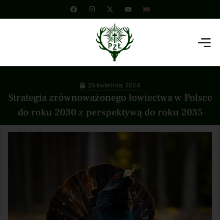
26 kwietnia, 2024
Strategia zrównoważonego łowiectwa w Polsce
do roku 2030 z perspektywą do roku 2035