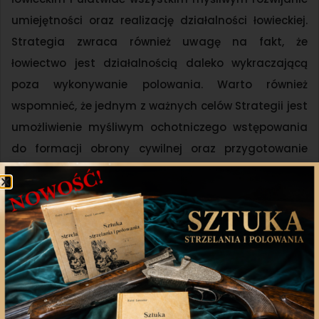
umiejętności oraz realizację działalności łowieckiej.
Strategia zwraca również uwagę na fakt, że
łowiectwo jest działalnością daleko wykraczającą
poza wykonywanie polowania. Warto również
wspomnieć, że jednym z ważnych celów Strategii jest
umożliwienie myśliwym ochotniczego wstępowania
do formacji obrony cywilnej oraz przygotowanie
myśliwych do wspierania lokalnych społeczności w
ramach działań ratowniczych, poszukiwawczych czy
monitoringu wszelkich zagrożeń – to jest odpowiedź
na szczególne poczucie odpowiedzialności
myśliwych za ochronę lokalnych społeczności.
Strategia ma również charakter edukacyjny,
zarówno dla samych myśliwych, ale przede