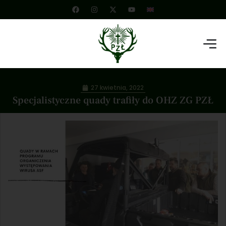
27 kwietnia, 2022
Specjalistyczne quady trafiły do OHZ ZG PZŁ