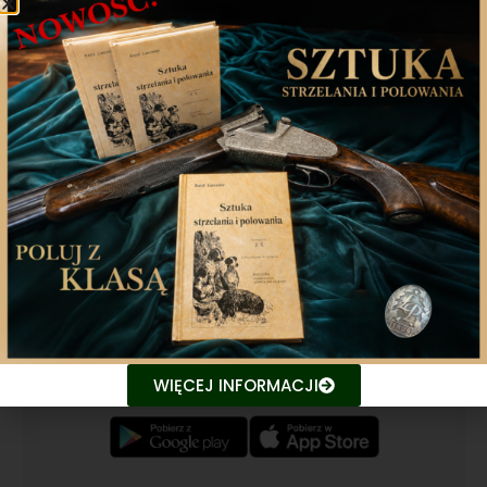
Poprzedni artykuł
Następny artykuł
Aplikacja mobilna
Nasza aplikacja to doskonały towarzysz każdego
miłośnika łowiectwa, który pragnie pozostać na
bieżąco z najnowszymi treściami związanych stron.
Śledź aktualne wydarzenia
WIĘCEJ INFORMACJI
Udostępniaj treści znajomym