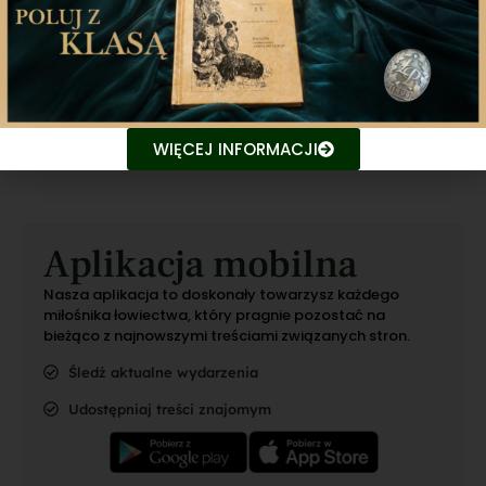
Poprzedni artykuł
Następny artykuł
WIĘCEJ INFORMACJI
Aplikacja mobilna
Nasza aplikacja to doskonały towarzysz każdego
miłośnika łowiectwa, który pragnie pozostać na
bieżąco z najnowszymi treściami związanych stron.
Śledź aktualne wydarzenia
Udostępniaj treści znajomym