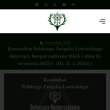
29 września, 2025
Komunikat Polskiego Związku Łowieckiego
dotyczący Rozporządzenia MKiŚ z dnia 25
września 2025 r. (Dz. U. z 2025r.)