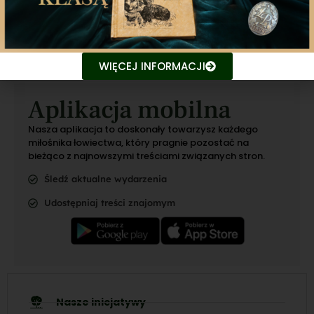
Poprzedni artykuł
Następny artykuł
WIĘCEJ INFORMACJI
Aplikacja mobilna
Nasza aplikacja to doskonały towarzysz każdego
miłośnika łowiectwa, który pragnie pozostać na
bieżąco z najnowszymi treściami związanych stron.
Śledź aktualne wydarzenia
Udostępniaj treści znajomym
Nasze inicjatywy