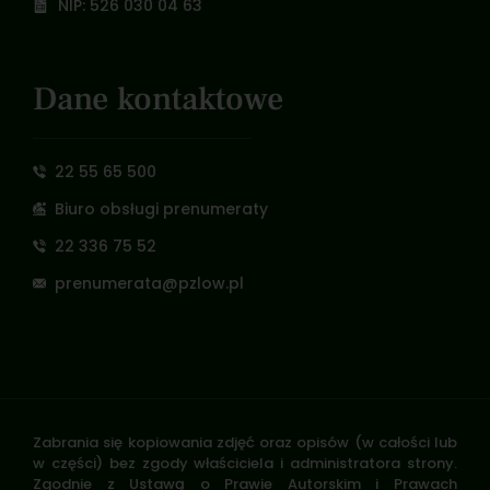
NIP: 526 030 04 63
Dane kontaktowe
22 55 65 500
Biuro obsługi prenumeraty
22 336 75 52
prenumerata@pzlow.pl
Zabrania się kopiowania zdjęć oraz opisów (w całości lub
w części) bez zgody właściciela i administratora strony.
Zgodnie z Ustawą o Prawie Autorskim i Prawach