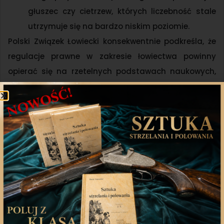
głuszec czy cietrzew, których liczebność stale
utrzymuje się na bardzo niskim poziomie.
Polski Związek Łowiecki konsekwentnie podkreśla, że
regulacje prawne w zakresie łowiectwa powinny
opierać się na rzetelnych podstawach naukowych,
uwzględniać zasady zrównoważonej gospodarki
przyrodniczej oraz dorobek praktyki łowieckiej.
ROZPORZĄDZENIE MINISTRA KLIMATU I ŚRODOWISKA
Z DNIA 22 WRZEŚNIA 2025R.
Udostępnij
Twitter
WhatsApp