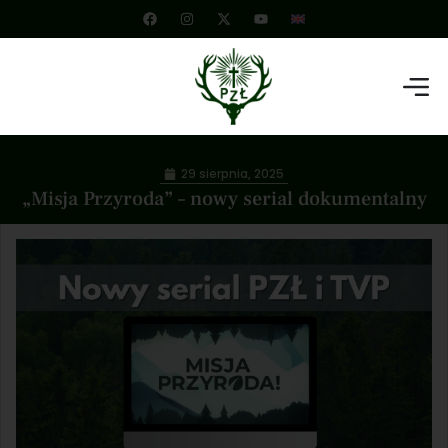
29 sierpnia, 2025
„Misja Przyroda” – nowy serial dokumentalny