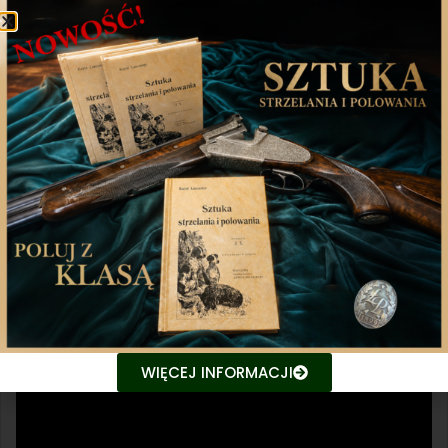
bogaty i różnorodny świat łowiectwa.
Emisja:
TVP3 Szczecin
Premiera – 30.08.2025 (sobota) godz. 16:15
Powtórka – 02.09.2025 (wtorek) godz. 16:15
Powtórka – 04.09.2025 (czwartek) godz. 16:15
Emisja we wszystkich 16 regionalnych stacjach TVP w
poniedziałek 1.09.2025 o godzinie 19:30.
WIĘCEJ INFORMACJI