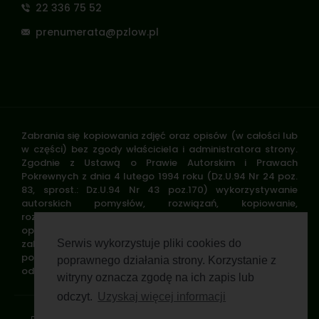
22 336 75 52
prenumerata@pzlow.pl
Zabrania się kopiowania zdjęć oraz opisów (w całości lub
w części) bez zgody właściciela i administratora strony.
Zgodnie z Ustawą o Prawie Autorskim i Prawach
Pokrewnych z dnia 4 lutego 1994 roku (Dz.U.94 Nr 24 poz.
83, sprost.: Dz.U.94 Nr 43 poz.170) wykorzystywanie
autorskich pomysłów, rozwiązań, kopiowanie,
rozpowszechnianie zdjęć, fragmentów grafiki, tekstów
opisów w celach zarobkowych, bez zezwolenia autora jest
zabronione i stanowi naruszenie praw autorskich oraz
Serwis wykorzystuje pliki cookies do
podlega karze. Znaki towarowe i graficzne są własnością
poprawnego działania strony. Korzystanie z
odpowiednich firm i/lub instytucji.
witryny oznacza zgodę na ich zapis lub
odczyt.
Uzyskaj więcej informacji
Standardy ochrony małoletnich
Polityka prywatności
Klauzula informacyjna
Regulamin profilu
Pomoc zdalna