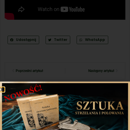
Udostępnij
Twitter
WhatsApp
Poprzedni artykuł
Następny artykuł
Aplikacja mobilna
Nasza aplikacja to doskonały towarzysz każdego
miłośnika łowiectwa, który pragnie pozostać na