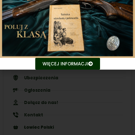
bieżąco z najnowszymi treściami związanych stron.
Śledź aktualne wydarzenia
Udostępniaj treści znajomym
WIĘCEJ INFORMACJI
Nasze inicjatywy
Ubezpieczenia
Ogłoszenia
Dołącz do nas!
Kontakt
Łowiec Polski